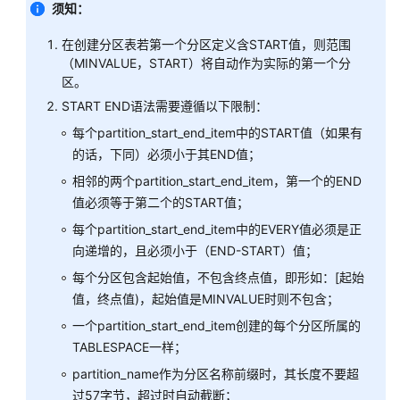
须知：
CREATE
在创建分区表若第一个分区定义含START值，则范围
MATERIALIZED
（MINVALUE，START）将自动作为实际的第一个分
VIEW
区。
START END语法需要遵循以下限制：
CREATE
每个partition_start_end_item中的START值（如果有
MODEL
的话，下同）必须小于其END值；
CREATE
相邻的两个partition_start_end_item，第一个的END
OPERATOR
值必须等于第二个的START值；
每个partition_start_end_item中的EVERY值必须是正
CREATE
向递增的，且必须小于（END-START）值；
OPERATOR
CLASS
每个分区包含起始值，不包含终点值，即形如：[起始
值，终点值)，起始值是MINVALUE时则不包含；
CREATE
一个partition_start_end_item创建的每个分区所属的
PACKAGE
TABLESPACE一样；
partition_name作为分区名称前缀时，其长度不要超
CREATE
过57字节，超过时自动截断；
PROCEDURE