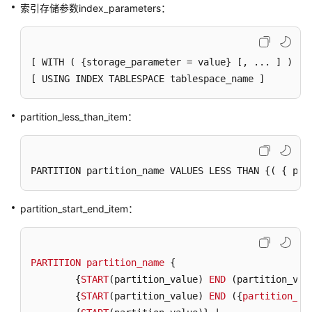
索引存储参数index_parameters：
式
伪
列
[ WITH ( {storage_parameter = value} [, ... ]
[ USING INDEX TABLESPACE tablespace_name ]
类
型
partition_less_than_item：
转
换
PARTITION partition_name VALUES LESS THAN {( { par
系
统
操
partition_start_end_item：
作
事
PARTITION
partition_name
 {

务
        {
控
START
(partition_value) 
END
 (partition_val
制
        {
START
(partition_value) 
END
 ({
partition_va