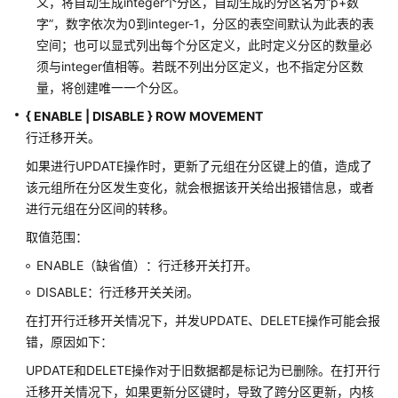
义，将自动生成integer个分区，自动生成的分区名为“p+数
字”，数字依次为0到integer-1，分区的表空间默认为此表的表
CREATE
空间；也可以显式列出每个分区定义，此时定义分区的数量必
USER
须与integer值相等。若既不列出分区定义，也不指定分区数
MAPPING
量，将创建唯一一个分区。
CREATE
{ ENABLE | DISABLE } ROW MOVEMENT
VIEW
行迁移开关。
如果进行UPDATE操作时，更新了元组在分区键上的值，造成了
CREATE
该元组所在分区发生变化，就会根据该开关给出报错信息，或者
WEAK
PASSWORD
进行元组在分区间的转移。
DICTIONARY
取值范围：
ENABLE（缺省值）：行迁移开关打开。
CURSOR
DISABLE：行迁移开关关闭。
DEALLOCATE
在打开行迁移开关情况下，并发UPDATE、DELETE操作可能会报
错，原因如下：
DECLARE
UPDATE和DELETE操作对于旧数据都是标记为已删除。在打开行
DELETE
迁移开关情况下，如果更新分区键时，导致了跨分区更新，内核