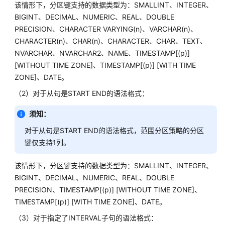
该情形下，分区键支持的数据类型为：SMALLINT、INTEGER、
CLEAN
BIGINT、DECIMAL、NUMERIC、REAL、DOUBLE
CONNECTION
PRECISION、CHARACTER VARYING(n)、VARCHAR(n)、
CHARACTER(n)、CHAR(n)、CHARACTER、CHAR、TEXT、
CLOSE
NVARCHAR、NVARCHAR2、NAME、TIMESTAMP[(p)]
[WITHOUT TIME ZONE]、TIMESTAMP[(p)] [WITH TIME
CLUSTER
ZONE]、DATE。
COMMENT
（2）对于从句是START END的语法格式：
须知：
COMMIT
|
对于从句是START END的语法格式，范围分区策略的分区
END
键仅支持1列。
COMMIT
该情形下，分区键支持的数据类型为：SMALLINT、INTEGER、
PREPARED
BIGINT、DECIMAL、NUMERIC、REAL、DOUBLE
PRECISION、TIMESTAMP[(p)] [WITHOUT TIME ZONE]、
COPY
TIMESTAMP[(p)] [WITH TIME ZONE]、DATE。
（3）对于指定了INTERVAL子句的语法格式：
CREATE