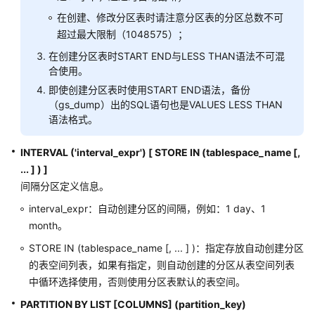
在创建、修改分区表时请注意分区表的分区总数不可
CREATE
超过最大限制（1048575）；
RESOURCE
在创建分区表时START END与LESS THAN语法不可混
LABEL
合使用。
即使创建分区表时使用START END语法，备份
CREATE
（gs_dump）出的SQL语句也是VALUES LESS THAN
RESOURCE
语法格式。
POOL
INTERVAL ('interval_expr') [ STORE IN (tablespace_name [,
CREATE
... ] ) ]
ROLE
间隔分区定义信息。
CREATE
interval_expr：自动创建分区的间隔，例如：1 day、1
ROW
month。
LEVEL
STORE IN (tablespace_name [, ... ] )：指定存放自动创建分区
SECURITY
的表空间列表，如果有指定，则自动创建的分区从表空间列表
POLICY
中循环选择使用，否则使用分区表默认的表空间。
CREATE
PARTITION BY LIST [COLUMNS] (partition_key)
RULE