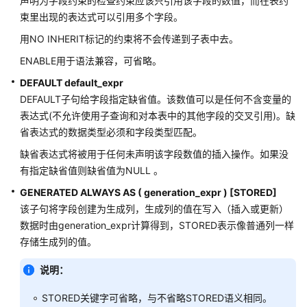
声明为字段约束的检查约束应该只引用该字段的数值，而在表约
束里出现的表达式可以引用多个字段。
DROP
用NO INHERIT标记的约束将不会传递到子表中去。
FUNCTION
ENABLE用于语法兼容，可省略。
DROP
DEFAULT default_expr
GLOBAL
DEFAULT子句给字段指定缺省值。该数值可以是任何不含变量的
CONFIGURATION
表达式(不允许使用子查询和对本表中的其他字段的交叉引用)。缺
省表达式的数据类型必须和字段类型匹配。
DROP
GROUP
缺省表达式将被用于任何未声明该字段数值的插入操作。如果没
有指定缺省值则缺省值为NULL 。
DROP
GENERATED ALWAYS AS ( generation_expr ) [STORED]
INDEX
该子句将字段创建为生成列，生成列的值在写入（插入或更新）
数据时由generation_expr计算得到，STORED表示像普通列一样
DROP
存储生成列的值。
LANGUAGE
说明：
DROP
MASKING
STORED关键字可省略，与不省略STORED语义相同。