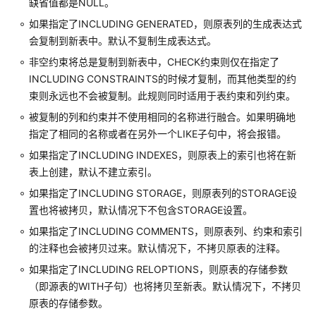
缺省值都是NULL。
ALTER
INDEX
如果指定了INCLUDING GENERATED，则原表列的生成表达式
会复制到新表中。默认不复制生成表达式。
ALTER
非空约束将总是复制到新表中，CHECK约束则仅在指定了
LANGUAGE
INCLUDING CONSTRAINTS的时候才复制，而其他类型的约
束则永远也不会被复制。此规则同时适用于表约束和列约束。
ALTER
MASKING
被复制的列和约束并不使用相同的名称进行融合。如果明确地
POLICY
指定了相同的名称或者在另外一个LIKE子句中，将会报错。
如果指定了INCLUDING INDEXES，则原表上的索引也将在新
ALTER
表上创建，默认不建立索引。
MATERIALIZED
如果指定了INCLUDING STORAGE，则原表列的STORAGE设
VIEW
置也将被拷贝，默认情况下不包含STORAGE设置。
ALTER
如果指定了INCLUDING COMMENTS，则原表列、约束和索引
OPERATOR
的注释也会被拷贝过来。默认情况下，不拷贝原表的注释。
如果指定了INCLUDING RELOPTIONS，则原表的存储参数
ALTER
（即源表的WITH子句）也将拷贝至新表。默认情况下，不拷贝
PACKAGE
原表的存储参数。