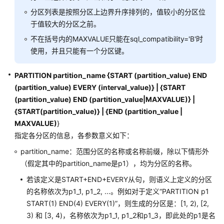
CONVERSION
分区列表是按照分区上边界升序排列的，值较小的分区位
于值较大的分区之前。
CREATE
不在括号内的MAXVALUE只能在sql_compatibility='B'时
DATABASE
使用，并且只能有一个分区键。
CREATE
DATABASE
PARTITION partition_name {START (partition_value) END
LINK
(partition_value) EVERY (interval_value)
}
|
{START
(partition_value) END (partition_value|MAXVALUE)} |
CREATE
{START(partition_value)} |
{END (partition_value |
DIRECTORY
MAXVALUE)
}
指定各分区的信息，各参数意义如下：
CREATE
partition_name：范围分区的名称或名称前缀，除以下情形外
EVENT
（假定其中的partition_name是p1），均为分区的名称。
CREATE
若该定义是START+END+EVERY从句，则语义上定义的分区
FOREIGN
的名称依次为p1_1, p1_2, ...。例如对于定义“PARTITION p1
DATA
START(1) END(4) EVERY(1)”，则生成的分区是：[1, 2), [2,
WRAPPER
3) 和 [3, 4)，名称依次为p1_1, p1_2和p1_3，即此处的p1是名