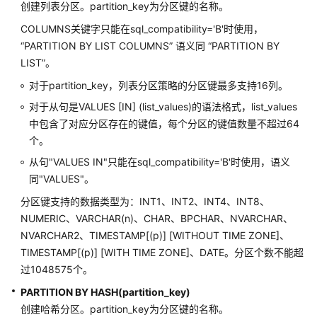
创建列表分区。partition_key为分区键的名称。
COLUMNS关键字只能在sql_compatibility='B'时使用，
CREATE
“PARTITION BY LIST COLUMNS” 语义同 “PARTITION BY
SCHEMA
LIST”。
CREATE
对于partition_key，列表分区策略的分区键最多支持16列。
SEQUENCE
对于从句是VALUES [IN] (list_values)的语法格式，list_values
中包含了对应分区存在的键值，每个分区的键值数量不超过64
CREATE
个。
SERVER
从句"VALUES IN"只能在sql_compatibility='B'时使用，语义
CREATE
同"VALUES"。
SYNONYM
分区键支持的数据类型为：INT1、INT2、INT4、INT8、
NUMERIC、VARCHAR(n)、CHAR、BPCHAR、NVARCHAR、
CREATE
NVARCHAR2、TIMESTAMP[(p)] [WITHOUT TIME ZONE]、
TABLE
TIMESTAMP[(p)] [WITH TIME ZONE]、DATE。分区个数不能超
过1048575个。
CREATE
TABLE
PARTITION BY HASH(partition_key)
AS
创建哈希分区。partition_key为分区键的名称。