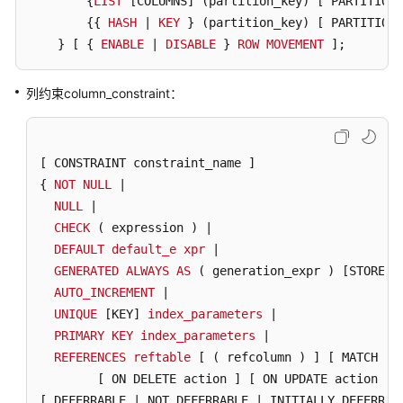
        {
LIST
[COLUMNS]
 (partition_key) 
[ PARTITIONS
开
        {{ 
HASH
 | 
KEY
 } (partition_key) 
[ PARTITIONS
发
    } [ { 
ENABLE
 | 
DISABLE
 } 
ROW
MOVEMENT
 ]; 
教
程
列约束column_constraint：
SQL
调
优
[ CONSTRAINT constraint_name ]
指
{ 
NOT
NULL
 |

南
NULL
 | 

CHECK
 ( expression ) | 

SQL
DEFAULT
default_e
xpr
 | 

参
GENERATED
ALWAYS
AS
 ( generation_expr ) 
[STORED]
考
AUTO_INCREMENT
 |

UNIQUE
[KEY]
index_parameters
 | 

SQL
PRIMARY
KEY
index_parameters
 |

REFERENCES
reftable
[ ( refcolumn ) ]
[ MATCH FU
关
[ ON DELETE action ]
[ ON UPDATE action ]
键
[ DEFERRABLE | NOT DEFERRABLE | INITIALLY DEFERRED
字