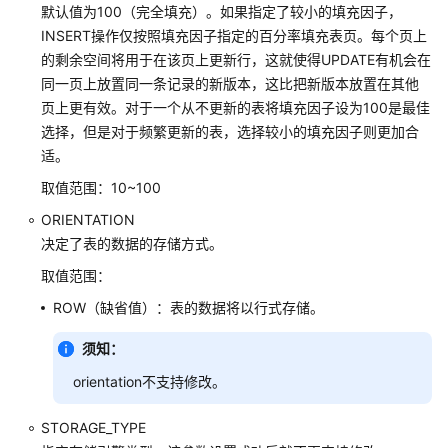
ALTER
默认值为100（完全填充）。如果指定了较小的填充因子，
SCHEMA
INSERT操作仅按照填充因子指定的百分率填充表页。每个页上
的剩余空间将用于在该页上更新行，这就使得UPDATE有机会在
ALTER
同一页上放置同一条记录的新版本，这比把新版本放置在其他
SEQUENCE
页上更有效。对于一个从不更新的表将填充因子设为100是最佳
选择，但是对于频繁更新的表，选择较小的填充因子则更加合
ALTER
适。
SERVER
取值范围：10~100
ALTER
ORIENTATION
SESSION
决定了表的数据的存储方式。
取值范围：
ALTER
SYNONYM
ROW（缺省值）：表的数据将以行式存储。
须知：
ALTER
SYSTEM
orientation不支持修改。
KILL
SESSION
STORAGE_TYPE