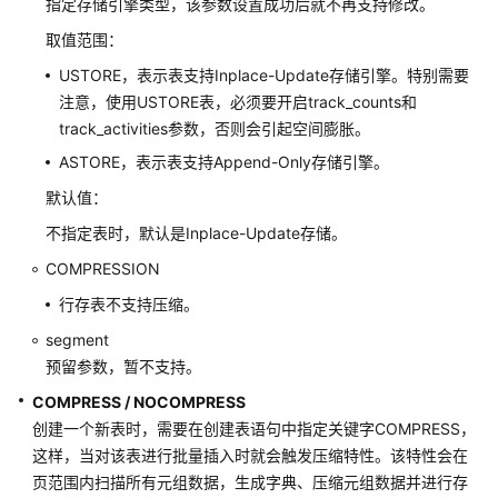
指定存储引擎类型，该参数设置成功后就不再支持修改。
ALTER
取值范围：
TABLE
USTORE，表示表支持Inplace-Update存储引擎。特别需要
ALTER
注意，使用USTORE表，必须要开启track_counts和
TABLE
track_activities参数，否则会引起空间膨胀。
PARTITION
ASTORE，表示表支持Append-Only存储引擎。
ALTER
默认值：
TABLE
不指定表时，默认是Inplace-Update存储。
SUBPARTITION
COMPRESSION
ALTER
行存表不支持压缩。
TABLESPACE
segment
预留参数，暂不支持。
ALTER
TRIGGER
COMPRESS / NOCOMPRESS
创建一个新表时，需要在创建表语句中指定关键字COMPRESS，
ALTER
这样，当对该表进行批量插入时就会触发压缩特性。该特性会在
TYPE
页范围内扫描所有元组数据，生成字典、压缩元组数据并进行存