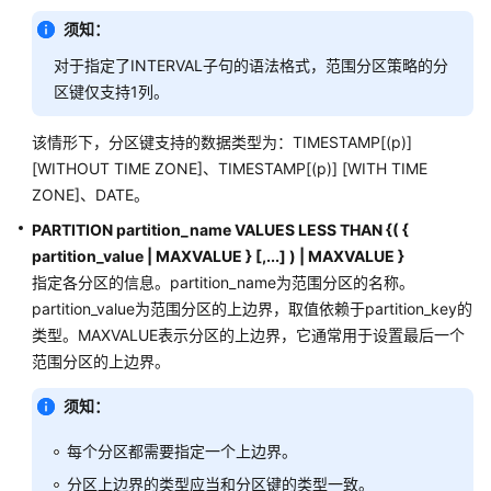
AGGREGATE
须知：
CREATE
对于指定了INTERVAL子句的语法格式，范围分区策略的分
AUDIT
区键仅支持1列。
POLICY
该情形下，分区键支持的数据类型为：TIMESTAMP[(p)]
CREATE
[WITHOUT TIME ZONE]、TIMESTAMP[(p)] [WITH TIME
CAST
ZONE]、DATE。
PARTITION partition_name VALUES LESS THAN {( {
CREATE
partition_value | MAXVALUE } [,...] )
CLIENT
| MAXVALUE }
MASTER
指定各分区的信息。partition_name为范围分区的名称。
KEY
partition_value为范围分区的上边界，取值依赖于partition_key的
类型。MAXVALUE表示分区的上边界，它通常用于设置最后一个
CREATE
范围分区的上边界。
COLUMN
ENCRYPTION
须知：
KEY
每个分区都需要指定一个上边界。
CREATE
分区上边界的类型应当和分区键的类型一致。