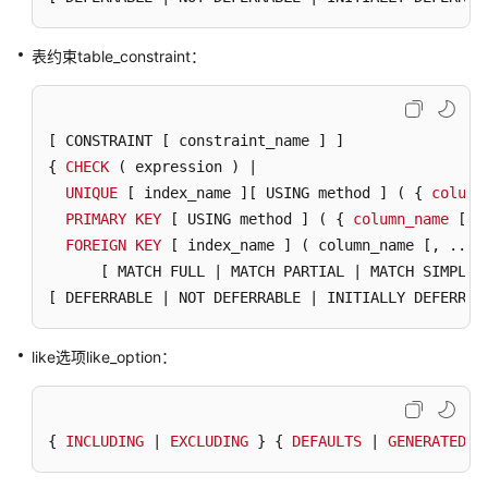
数
表约束table_constraint：
据
类
型
[ CONSTRAINT [ constraint_name ]
 ]

{ 
CHECK
 ( expression ) | 

常
UNIQUE
量
[ index_name ]
[ USING method ]
 ( { 
column
与
PRIMARY
KEY
[ USING method ]
 ( { 
column_name
[ A
宏
FOREIGN
KEY
[ index_name ]
 ( column_name [, ... 
[ MATCH FULL | MATCH PARTIAL | MATCH SIMPLE 
函
[ DEFERRABLE | NOT DEFERRABLE | INITIALLY DEFERRED
数
和
like选项like_option：
操
作
符
{ 
INCLUDING
 | 
EXCLUDING
 } { 
DEFAULTS
 | 
GENERATED
 |
表
达