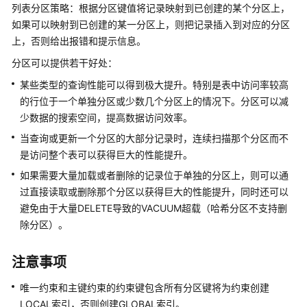
指
列表分区策略：根据分区键值将记录映射到已创建的某个分区上，
南
如果可以映射到已创建的某一分区上，则把记录插入到对应的分区
（集
上，否则给出报错和提示信息。
中
分区可以提供若干好处：
式
_V2.0-
某些类型的查询性能可以得到极大提升。特别是表中访问率较高
8.x）
的行位于一个单独分区或少数几个分区上的情况下。分区可以减
少数据的搜索空间，提高数据访问效率。
开
当查询或更新一个分区的大部分记录时，连续扫描那个分区而不
发
是访问整个表可以获得巨大的性能提升。
指
南
如果需要大量加载或者删除的记录位于单独的分区上，则可以通
（分
过直接读取或删除那个分区以获得巨大的性能提升，同时还可以
布
避免由于大量DELETE导致的VACUUM超载（哈希分区不支持删
式
除分区）。
_V2.0-
3.x）
注意事项
开
唯一约束和主键约束的约束键包含所有分区键将为约束创建
发
LOCAL索引，否则创建GLOBAL索引。