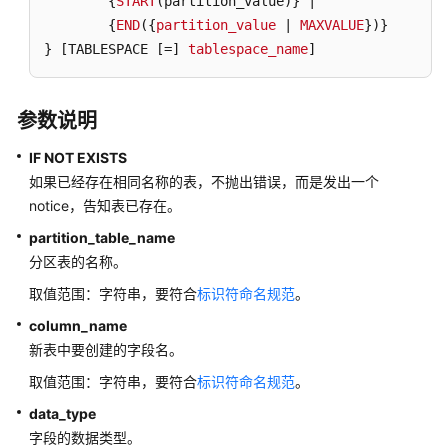
        {
START
(partition_value)} |

DDL
        {
END
({
partition_value
 | 
MAXVALUE
})}

语
} 
[TABLESPACE [=]
tablespace_name
]
法
一
览
参数说明
表
IF NOT EXISTS
DML
如果已经存在相同名称的表，不抛出错误，而是发出一个
语
notice，告知表已存在。
法
partition_table_name
一
分区表的名称。
览
表
取值范围：字符串，要符合
标识符命名规范
。
column_name
DCL
新表中要创建的字段名。
语
法
取值范围：字符串，要符合
标识符命名规范
。
一
data_type
览
字段的数据类型。
表