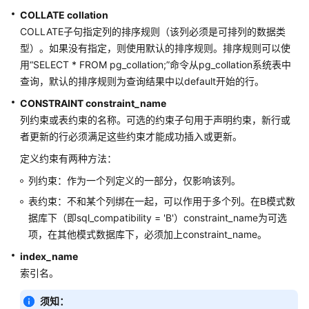
COLLATE collation
SQL
COLLATE子句指定列的排序规则（该列必须是可排列的数据类
语
型）。如果没有指定，则使用默认的排序规则。排序规则可以使
法
用“SELECT * FROM pg_collation;”命令从pg_collation系统表中
查询，默认的排序规则为查询结果中以default开始的行。
SQL
CONSTRAINT constraint_name
语
列约束或表约束的名称。可选的约束子句用于声明约束，新行或
法
者更新的行必须满足这些约束才能成功插入或更新。
格
式
定义约束有两种方法：
说
列约束：作为一个列定义的一部分，仅影响该列。
明
表约束：不和某个列绑在一起，可以作用于多个列。在B模式数
ABORT
据库下（即sql_compatibility = 'B'）constraint_name为可选
项，在其他模式数据库下，必须加上constraint_name。
ALTER
index_name
AGGREGATE
索引名。
ALTER
须知：
AUDIT