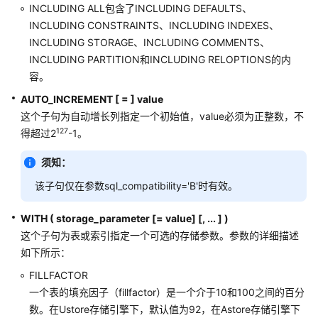
ALTER
INCLUDING ALL包含了INCLUDING DEFAULTS、
PROCEDURE
INCLUDING CONSTRAINTS、INCLUDING INDEXES、
INCLUDING STORAGE、INCLUDING COMMENTS、
ALTER
INCLUDING PARTITION和INCLUDING RELOPTIONS的内
RESOURCE
容。
LABEL
AUTO_INCREMENT [ = ] value
这个子句为自动增长列指定一个初始值，value必须为正整数，不
ALTER
127
得超过2
-1。
RESOURCE
POOL
须知：
ALTER
该子句仅在参数sql_compatibility='B'时有效。
ROLE
WITH ( storage_parameter [= value] [, ... ] )
ALTER
这个子句为表或索引指定一个可选的存储参数。参数的详细描述
ROW
如下所示：
LEVEL
FILLFACTOR
SECURITY
一个表的填充因子（fillfactor）是一个介于10和100之间的百分
POLICY
数。在Ustore存储引擎下，默认值为92，在Astore存储引擎下