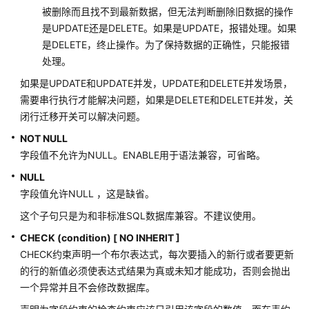
被删除而且找不到最新数据，但无法判断删除旧数据的操作
ENCRYPTION
KEY
是UPDATE还是DELETE。如果是UPDATE，报错处理。如果
是DELETE，终止操作。为了保持数据的正确性，只能报错
DROP
处理。
DATABASE
如果是UPDATE和UPDATE并发，UPDATE和DELETE并发场景，
需要串行执行才能解决问题，如果是DELETE和DELETE并发，关
DROP
闭行迁移开关可以解决问题。
DATABASE
LINK
NOT NULL
字段值不允许为NULL。ENABLE用于语法兼容，可省略。
DROP
NULL
DIRECTORY
字段值允许NULL ，这是缺省。
DROP
这个子句只是为和非标准SQL数据库兼容。不建议使用。
EVENT
CHECK (condition) [ NO INHERIT ]
CHECK约束声明一个布尔表达式，每次要插入的新行或者要更新
DROP
的行的新值必须使表达式结果为真或未知才能成功，否则会抛出
FOREIGN
一个异常并且不会修改数据库。
DATA
WRAPPER