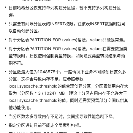
指
目前哈希分区仅支持单列构建分区键，暂不支持多列构建分区
南
（集
键。
中
只需要有间隔分区表的INSERT权限，往该表INSERT数据时就可
式
以自动创建分区。
_V2.0-
对于分区表PARTITION FOR (values)语法，values只能是常量。
3.x）
对于分区表PARTITION FOR (values)语法，values在需要数据类
数
型转换时，建议使用强制类型转换，以防隐式类型转换结果与预
据
期不符。
库
分区数最大值为1048575个，一般情况下业务不可能创建这么多
系
分区，这样会导致内存不足。应参照参数
统
local_syscache_threshold的值合理创建分区，分区表使用内存大
概
致为（分区数 * 3 / 1024）MB。理论上分区占用内存不允许大于
述
local_syscache_threshold的值，同时还需要预留部分空间以供其
数
他功能使用。
据
当分区数太多导致内存不足时，会间接导致性能急剧下降。
库
指定分区语句目前不能走全局索引扫描。
安
全