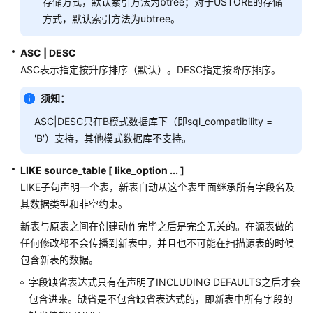
存储方式，默认索引方法为btree；对于USTORE的存储
方式，默认索引方法为ubtree。
ALTER
DIRECTORY
ASC | DESC
ASC表示指定按升序排序（默认）。DESC指定按降序排序。
ALTER
FOREIGN
须知：
DATA
ASC|DESC只在B模式数据库下（即sql_compatibility =
WRAPPER
'B'）支持，其他模式数据库不支持。
ALTER
LIKE source_table [ like_option ... ]
FUNCTION
LIKE子句声明一个表，新表自动从这个表里面继承所有字段名及
其数据类型和非空约束。
ALTER
GLOBAL
新表与原表之间在创建动作完毕之后是完全无关的。在源表做的
CONFIGURATION
任何修改都不会传播到新表中，并且也不可能在扫描源表的时候
包含新表的数据。
ALTER
字段缺省表达式只有在声明了INCLUDING DEFAULTS之后才会
GROUP
包含进来。缺省是不包含缺省表达式的，即新表中所有字段的