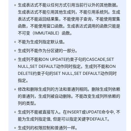
POLICY
生成表达式不能以任何方式引用当前行以外的其他数据。
生成表达式不能引用其他生成列，不能引用系统列。生成
DROP
表达式不能返回结果集，不能使用子查询，不能使用聚集
MATERIALIZED
函数，不能使用窗口函数。生成表达式调用的函数只能是
VIEW
不可变（IMMUTABLE）函数。
DROP
不能为生成列指定默认值。
MODEL
生成列不能作为分区键的一部分。
生成列不能和ON UPDATE约束子句的CASCADE,SET
DROP
NULL,SET DEFAULT动作同时指定。生成列不能和ON
OPERATOR
DELETE约束子句的SET NULL,SET DEFAULT动作同时
DROP
指定。
OWNED
修改和删除生成列的方法和普通列相同。删除生成列依赖
的普通列，生成列被自动删除。不能改变生成列所依赖的
DROP
列的类型。
PACKAGE
生成列不能被直接写入。在INSERT或UPDATE命令中, 不
能为生成列指定值, 但是可以指定关键字DEFAULT。
DROP
PROCEDURE
生成列的权限控制和普通列一样。