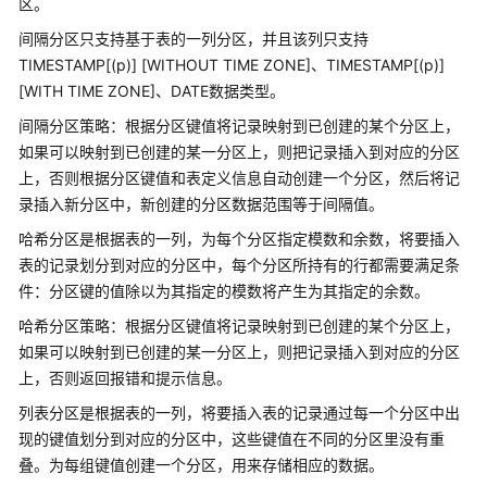
区。
指
南
间隔分区只支持基于表的一列分区，并且该列只支持
TIMESTAMP[(p)] [WITHOUT TIME ZONE]、TIMESTAMP[(p)]
开
[WITH TIME ZONE]、DATE数据类型。
发
间隔分区策略：根据分区键值将记录映射到已创建的某个分区上，
指
如果可以映射到已创建的某一分区上，则把记录插入到对应的分区
南
上，否则根据分区键值和表定义信息自动创建一个分区，然后将记
录插入新分区中，新创建的分区数据范围等于间隔值。
开
发
哈希分区是根据表的一列，为每个分区指定模数和余数，将要插入
指
表的记录划分到对应的分区中，每个分区所持有的行都需要满足条
南
件：分区键的值除以为其指定的模数将产生为其指定的余数。
（分
哈希分区策略：根据分区键值将记录映射到已创建的某个分区上，
布
式
如果可以映射到已创建的某一分区上，则把记录插入到对应的分区
_V2.0-
上，否则返回报错和提示信息。
8.x）
列表分区是根据表的一列，将要插入表的记录通过每一个分区中出
现的键值划分到对应的分区中，这些键值在不同的分区里没有重
开
叠。为每组键值创建一个分区，用来存储相应的数据。
发