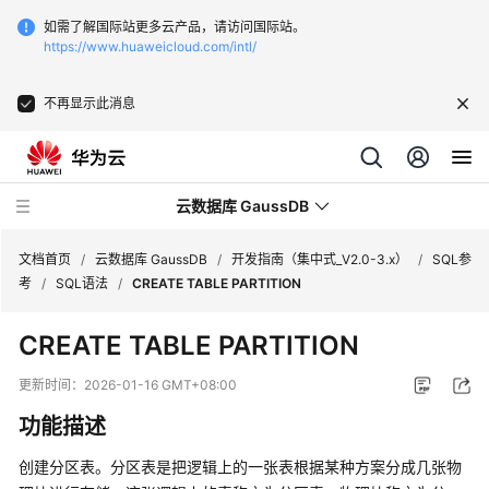
如需了解国际站更多云产品，请访问国际站。
https://www.huaweicloud.com/intl/
不再显示此消息
云数据库 GaussDB
文档首页
/
云数据库 GaussDB
/
开发指南（集中式_V2.0-3.x）
/
SQL参
考
/
SQL语法
/
CREATE TABLE PARTITION
最
CREATE TABLE PARTITION
新
动
更新时间：
2026-01-16 GMT+08:00
态
功能描述
服
创建分区表。分区表是把逻辑上的一张表根据某种方案分成几张物
务