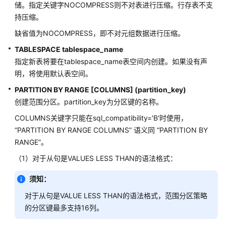
储。指定关键字NOCOMPRESS则不对表进行压缩。行存表不支
ALTER
持压缩。
USER
缺省值为NOCOMPRESS，即不对元组数据进行压缩。
ALTER
TABLESPACE tablespace_name
USER
指定新表将要在tablespace_name表空间内创建。如果没有声
MAPPING
明，将使用默认表空间。
ALTER
PARTITION BY RANGE [COLUMNS] (partition_key)
VIEW
创建范围分区。partition_key为分区键的名称。
COLUMNS关键字只能在sql_compatibility='B'时使用，
ANALYZE
“PARTITION BY RANGE COLUMNS” 语义同 “PARTITION BY
|
RANGE”。
ANALYSE
（1）对于从句是VALUES LESS THAN的语法格式：
BEGIN
须知：
CALL
对于从句是VALUE LESS THAN的语法格式，范围分区策略
的分区键最多支持16列。
CHECKPOINT