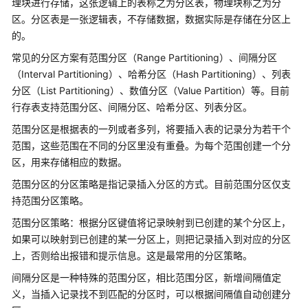
理块进行存储，这张逻辑上的表称之为分区表，物理块称之为分
公
区。分区表是一张逻辑表，不存储数据，数据实际是存储在分区上
告
的。
产
常见的分区方案有范围分区（Range Partitioning）、间隔分区
品
（Interval Partitioning）、哈希分区（Hash Partitioning）、列表
介
分区（List Partitioning）、数值分区（Value Partition）等。目前
绍
行存表支持范围分区、间隔分区、哈希分区、列表分区。
范围分区是根据表的一列或者多列，将要插入表的记录分为若干个
计
费
范围，这些范围在不同的分区里没有重叠。为每个范围创建一个分
说
区，用来存储相应的数据。
明
范围分区的分区策略是指记录插入分区的方式。目前范围分区仅支
持范围分区策略。
快
速
范围分区策略：根据分区键值将记录映射到已创建的某个分区上，
入
如果可以映射到已创建的某一分区上，则把记录插入到对应的分区
门
上，否则给出报错和提示信息。这是最常用的分区策略。
间隔分区是一种特殊的范围分区，相比范围分区，新增间隔值定
用
义，当插入记录找不到匹配的分区时，可以根据间隔值自动创建分
户