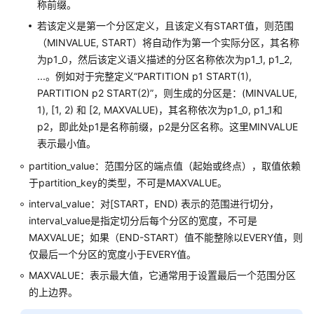
称前缀。
CREATE
FUNCTION
若该定义是第一个分区定义，且该定义有START值，则范围
（MINVALUE, START）将自动作为第一个实际分区，其名称
CREATE
为p1_0，然后该定义语义描述的分区名称依次为p1_1, p1_2,
GROUP
...。例如对于完整定义“PARTITION p1 START(1),
PARTITION p2 START(2)”，则生成的分区是：(MINVALUE,
CREATE
1), [1, 2) 和 [2, MAXVALUE)，其名称依次为p1_0, p1_1和
INCREMENTAL
p2，即此处p1是名称前缀，p2是分区名称。这里MINVALUE
MATERIALIZED
表示最小值。
VIEW
partition_value：范围分区的端点值（起始或终点），取值依赖
于partition_key的类型，不可是MAXVALUE。
CREATE
INDEX
interval_value：对[START，END) 表示的范围进行切分，
interval_value是指定切分后每个分区的宽度，不可是
CREATE
MAXVALUE；如果（END-START）值不能整除以EVERY值，则
LANGUAGE
仅最后一个分区的宽度小于EVERY值。
MAXVALUE：表示最大值，它通常用于设置最后一个范围分区
CREATE
的上边界。
MASKING
POLICY