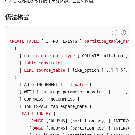
不支持XML类型数据作为分区键、二级分区键。
数
语法格式
据
库
使
用
CREATE
TABLE
[ IF NOT EXISTS ]
partition_table_name
入
( [ 

门
    { 
column_name
data_type
[ COLLATE collation ]
[ 
    | 
table_constraint
开
    | 
LIKE
source_table
[ like_option [...]
 ] }
[, ..
发
] )

设
[ AUTO_INCREMENT [ = ]
value
 ]

计
[ WITH ( {storage_parameter = value} [, ... ]
 ) 
建
[ COMPRESS | NOCOMPRESS ]
议
[ TABLESPACE tablespace_name ]
PARTITION
BY
 { 

应
        {
用
RANGE
[COLUMNS]
 (partition_key) 
[ INTERVAL 
程
        {
RANGE
[COLUMNS]
 (partition_key) 
[ INTERVAL 
序