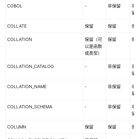
中
COBOL
-
非保留
非
式
留
_V2.0-
8.x）
COLLATE
保留
保留
保
向
COLLATION
保留（可
保留
保
量
以是函数
数
或类型）
据
库
COLLATION_CATALOG
-
非保留
非
开
留
发
指
COLLATION_NAME
-
非保留
非
南
留
（集
中
COLLATION_SCHEMA
-
非保留
非
式
留
_V2.0-
10.x）
COLUMN
保留
保留
保
调