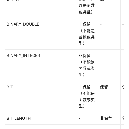
式
以是函数
或类型）
伪
BINARY_DOUBLE
列
非保留
-
-
（不能是
函数或类
类
型）
型
转
BINARY_INTEGER
非保留
-
-
换
（不能是
函数或类
系
型）
统
操
BIT
非保留
保留
保
作
（不能是
函数或类
事
型）
务
控
BIT_LENGTH
-
非保留
保
制