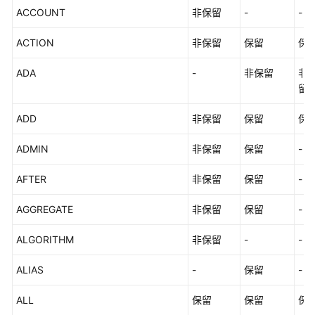
指
ACCOUNT
非保留
-
-
南
（集
ACTION
非保留
保留
保
中
式
ADA
-
非保留
非
_V2.0-
留
8.x）
ADD
非保留
保留
保
开
发
ADMIN
非保留
保留
-
指
南
AFTER
非保留
保留
-
（分
布
AGGREGATE
非保留
保留
-
式
_V2.0-
ALGORITHM
非保留
-
-
3.x）
ALIAS
-
保留
-
开
发
ALL
保留
保留
保
指