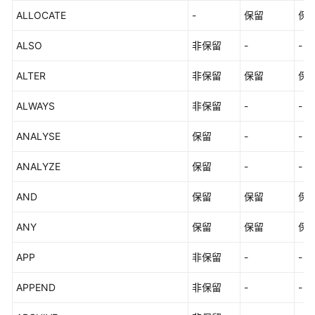
ALLOCATE
南
-
保留
保
（集
ALSO
非保留
-
-
中
式
ALTER
非保留
保留
保
_V2.0-
3.x）
ALWAYS
非保留
-
-
数
ANALYSE
保留
-
-
据
库
ANALYZE
保留
-
-
系
统
AND
保留
保留
保
概
述
ANY
保留
保留
保
数
APP
非保留
-
-
据
库
APPEND
非保留
-
-
安
全