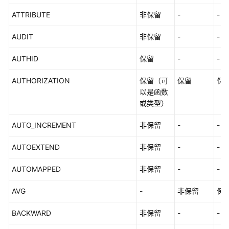
开
ATTRIBUTE
非保留
-
-
发
教
AUDIT
非保留
-
-
程
AUTHID
保留
-
-
SQL
调
AUTHORIZATION
保留（可
保留
保
优
以是函数
指
或类型）
南
AUTO_INCREMENT
非保留
-
-
SQL
参
AUTOEXTEND
非保留
-
-
考
AUTOMAPPED
非保留
-
-
SQL
AVG
-
非保留
保
关
BACKWARD
非保留
-
-
键
字