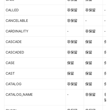
存
CALLED
非保留
非保留
-
储
过
CANCELABLE
非保留
-
-
程
CARDINALITY
-
非保留
-
自
CASCADE
非保留
保留
保
治
事
CASCADED
非保留
保留
保
务
CASE
保留
保留
保
系
统
CAST
保留
保留
保
表
和
CATALOG
非保留
保留
保
系
统
CATALOG_NAME
-
非保留
非
视
留
图