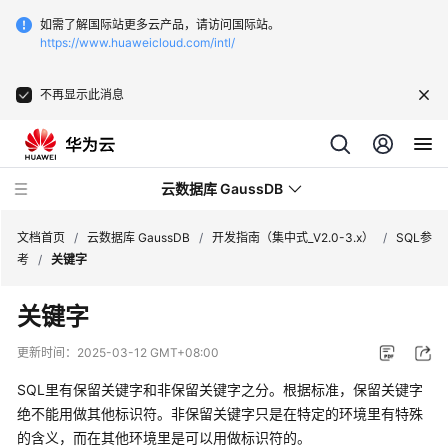
如需了解国际站更多云产品，请访问国际站。
https://www.huaweicloud.com/intl/
不再显示此消息
云数据库 GaussDB
文档首页
/
云数据库 GaussDB
/
开发指南（集中式_V2.0-3.x）
/
SQL参
考
/
关键字
最
关键字
新
动
更新时间：
2025-03-12 GMT+08:00
态
SQL里有保留关键字和非保留关键字之分。根据标准，保留关键字
服
绝不能用做其他标识符。非保留关键字只是在特定的环境里有特殊
务
的含义，而在其他环境里是可以用做标识符的。