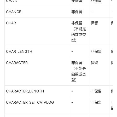
CHAIN
非保留
非保留
-
Schema
CHANGE
非保留
-
-
配
置
CHAR
非保留
保留
保
运
（不能是
行
函数或类
参
型）
数
CHAR_LENGTH
-
非保留
保
开
发
CHARACTER
非保留
保留
保
指
（不能是
南
函数或类
（分
型）
布
式
CHARACTER_LENGTH
-
非保留
保
_V2.0-
CHARACTER_SET_CATALOG
2.x）
-
非保留
非
留
开