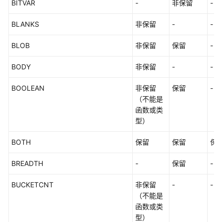
BITVAR
-
非保留
-
DDL
语
BLANKS
非保留
-
-
法
一
BLOB
非保留
保留
-
览
表
BODY
非保留
-
-
DML
BOOLEAN
非保留
保留
-
语
（不能是
法
函数或类
一
型）
览
表
BOTH
保留
保留
保
BREADTH
DCL
-
保留
-
语
BUCKETCNT
非保留
-
-
法
（不能是
一
函数或类
览
型）
表