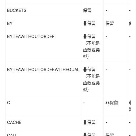
BUCKETS
保留
-
-
SQL
语
BY
非保留
保留
保
法
BYTEAWITHOUTORDER
非保留
-
-
附
（不能是
录
函数或类
型）
最
佳
BYTEAWITHOUTORDERWITHEQUAL
非保留
-
-
实
（不能是
践
函数或类
型）
用
户
C
-
非保留
非
自
留
定
义
CACHE
非保留
-
-
函
数
CALL
非保留
保留
-