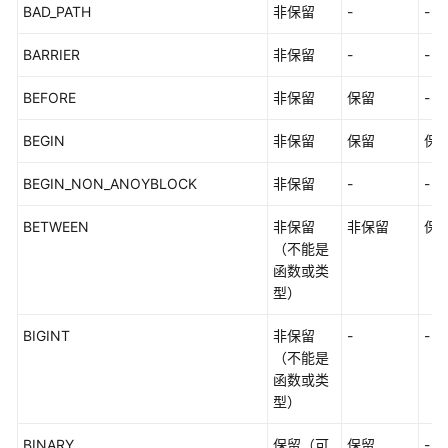
BAD_PATH
非保留
-
-
数
BARRIER
非保留
-
-
据
类
BEFORE
非保留
保留
-
型
BEGIN
非保留
保留
保
常
量
BEGIN_NON_ANOYBLOCK
非保留
-
-
与
宏
BETWEEN
非保留
非保留
保
（不能是
函
函数或类
数
型）
和
操
BIGINT
非保留
-
-
作
（不能是
符
函数或类
型）
表
达
BINARY
保留（可
保留
-