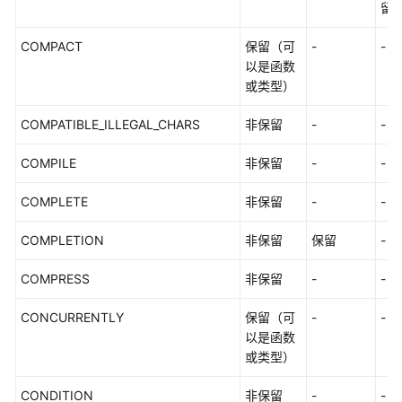
留
考
COMPACT
保留（可
-
-
SDK
以是函数
参
或类型）
考
COMPATIBLE_ILLEGAL_CHARS
非保留
-
-
场
景
COMPILE
非保留
-
-
代
码
COMPLETE
非保留
-
-
示
例
COMPLETION
非保留
保留
-
COMPRESS
常
非保留
-
-
见
CONCURRENTLY
保留（可
-
-
问
以是函数
题
或类型）
视
CONDITION
非保留
-
-
频