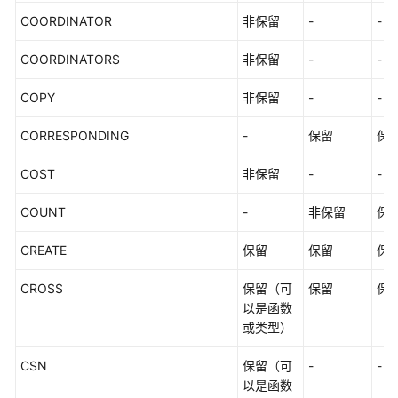
云
COORDINATOR
非保留
-
-
服
务
COORDINATORS
非保留
-
-
等
级
COPY
非保留
-
-
协
议
CORRESPONDING
-
保留
保
（SLA）
COST
非保留
-
-
白
皮
COUNT
-
非保留
保
书
资
CREATE
保留
保留
保
源
CROSS
保留（可
保留
保
以是函数
支
或类型）
持
区
CSN
保留（可
-
-
域
以是函数