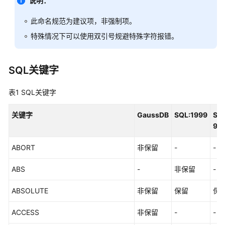
说明：
指
南
此命名规范为建议项，非强制项。
（集
特殊情况下可以使用双引号规避特殊字符报错。
中
式
_V2.0-
SQL关键字
10.x）
表1
SQL关键字
开
发
关键字
GaussDB
SQL:1999
SQ
指
92
南
（分
ABORT
非保留
-
-
布
式
ABS
-
非保留
-
_V2.0-
8.x）
ABSOLUTE
非保留
保留
保
开
ACCESS
非保留
-
-
发