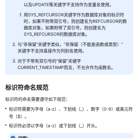
指
以及UPDATE等关键字不支持作为变量名使用。
南
用SYS_REFCURSOR关键字作为数据库对象的标识符
时，如果不附带双引号，则创建名为REFCURSOR的数
开
据库对象，如果附带了双引号，则创建名为
发
SYS_REFCURSOR的数据库对象。
指
南
与“非保留”关键字类似，“非保留（不能是函数或类型）”
关键字不支持直接作为列别名使用。
开
对于不带有双引号的“保留”关键字
发
CURRENT_TIMESTAMP而言，不允许作为函数名。
指
南
（分
标识符命名规范
布
标识符的命名需要遵守如下规范：
式
_V2.0-
标识符需要为字母（a-z）、下划线（_）、数字（0-9）或美元符
10.x）
号（$）。
标识符必须以字母（a-z）或下划线（_）开头。
开
发