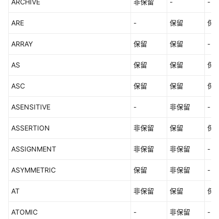
ARCHIVE
非保留
-
-
数
ARE
-
保留
保
据
库
ARRAY
保留
保留
-
使
用
AS
保留
保留
保
入
门
ASC
保留
保留
保
ASENSITIVE
-
非保留
-
开
发
ASSERTION
非保留
保留
保
设
计
ASSIGNMENT
非保留
非保留
-
建
议
ASYMMETRIC
保留
非保留
-
应
AT
非保留
保留
保
用
程
ATOMIC
-
非保留
-
序