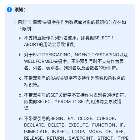
公
告
须知：
目前“非保留”关键字在作为数据库对象的标识符时存在如
产
下限制：
品
介
不支持直接作为列别名使用，即类似SELECT 1
ABORT的用法会导致错误。
绍
对于ENTITYESCAPING、NOENTITYESCAPING以及
计
WELLFORMED关键字，不带双引号时不支持作为表
费
名、列名、表别名、列别名以及函数名的标识符。
说
不带双引号的RAW关键字不支持作为表名和函数名的
明
标识符。
快
不带双引号的SET关键字不支持作为表别名的标识符，
速
即类似SELECT * FROM T1 SET的用法均会导致错
入
误。
门
不带双引号的BEGIN、BY、CLOSE、CURSOR、
DECLARE、DELETE、EXECUTE、FUNCTION、IF、
用
IMMEDIATE、INSERT、LOOP、MOVE、OF、REF、
户
RELEASE、RETURN、SAVEPOINT、STRICT、TYPE