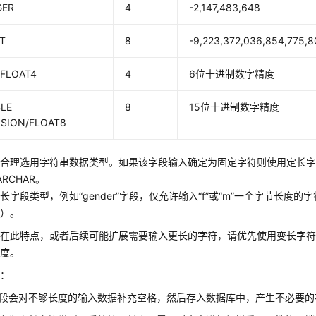
GER
4
-2,147,483,648
NT
8
-9,223,372,036,854,775,
/FLOAT4
4
6位十进制数字精度
LE
8
15位十进制数字精度
ISION/FLOAT8
】合理选用字符串数据类型。如果该字段输入确定为固定字符则使用定长
RCHAR。
长字段类型，例如“gender”字段，仅允许输入“f”或“m”一个字节长
n)）。
在此特点，或者后续可能扩展需要输入更长的字符，请优先使用变长字符类型（
长度。
下：
段会对不够长度的输入数据补充空格，然后存入数据库中，产生不必要的