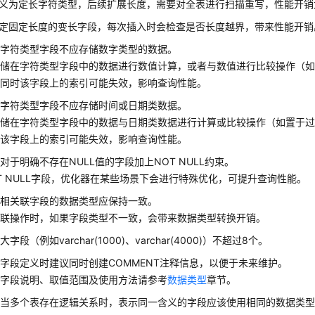
义为定长字符类型，后续扩展长度，需要对全表进行扫描重写，性能开销
定固定长度的变长字段，每次插入时会检查是否长度越界，带来性能开销
】字符类型字段不应存储数字类型的数据。
存储在字符类型字段中的数据进行数值计算，或者与数值进行比较操作（
，同时该字段上的索引可能失效，影响查询性能。
】字符类型字段不应存储时间或日期类数据。
存储在字符类型字段中的数据与日期类数据进行计算或比较操作（如置于
时该字段上的索引可能失效，影响查询性能。
对于明确不存在NULL值的字段加上NOT NULL约束。
T NULL字段，优化器在某些场景下会进行特殊优化，可提升查询性能。
】相关联字段的数据类型应保持一致。
关联操作时，如果字段类型不一致，会带来数据类型转换开销。
】
大字段（例如varchar(1000)、varchar(4000)）不超过8个。
字段定义时建议同时创建COMMENT注释信息，以便于未来维护。
型字段说明、取值范围及使用方法请参考
数据类型
章节。
】当多个表存在逻辑关系时，表示同一含义的字段应该使用相同的数据类