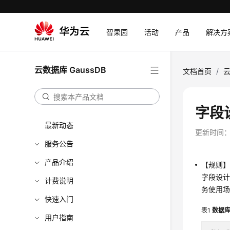
智果园
活动
产品
解决方
云数据库 GaussDB
文档首页
/
云
字段
最新动态
更新时间
服务公告
产品介绍
【规则
字段设
计费说明
务使用
快速入门
表1
数据
用户指南