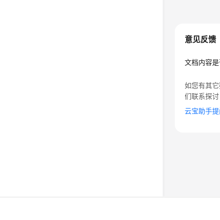
意见反馈
文档内容是
如您有其它
们联系探讨
云宝助手提
©2026 Huaweicloud.com 版权所有
黔ICP备20004760号-