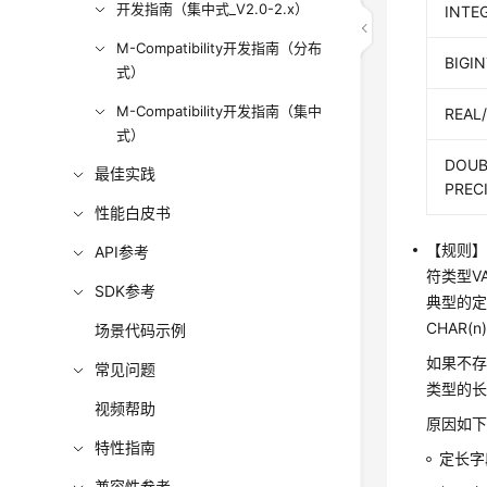
开发指南（集中式_V2.0-2.x）
INTE
M-Compatibility开发指南（分布
BIGI
式）
M-Compatibility开发指南（集中
REAL
式）
DOUB
最佳实践
PREC
性能白皮书
【规则
API参考
符类型VA
SDK参考
典型的定
CHAR(
场景代码示例
如果不存
常见问题
类型的
视频帮助
原因如
特性指南
定长字
兼容性参考