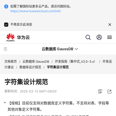
如需了解国际站更多云产品，请访问国际站。
https://www.huaweicloud.com/intl/
不再显示此消息
云数据库 GaussDB
文档首页
/
云数据库 GaussDB
/
开发指南（集中式_V2.0-3.x）
/
开发设
计建议
/
数据库设计规范
/
字符集设计规范
最
字符集设计规范
新
动
更新时间：
2025-03-12 GMT+08:00
态
【规格】目前仅支持对数据库定义字符集，不支持对表、字段等
服
其他对象定义字符集。
务