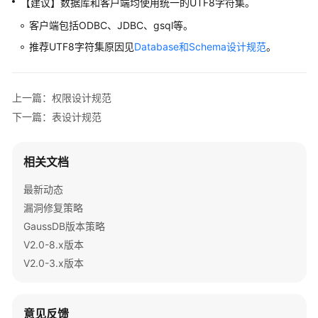
【建议】数据库和客户端均使用统一的UTF8字符集。
公
告
客户端包括ODBC、JDBC、gsql等。
推荐UTF8字符集原因见
Database和Schema设计规范
。
产
品
介
上一篇：权限设计规范
绍
下一篇：表设计规范
计
费
相关文档
说
明
最新动态
漏洞修复策略
快
GaussDB版本策略
速
V2.0-8.x版本
入
门
V2.0-3.x版本
用
户
意见反馈