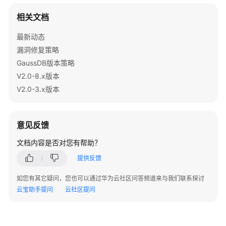
指
南
相关文档
（集
最新动态
中
式
漏洞修复策略
_V2.0-
GaussDB版本策略
10.x）
V2.0-8.x版本
V2.0-3.x版本
开
发
指
意见反馈
南
（分
文档内容是否对您有帮助？
布
提供反馈
式
_V2.0-
如您有其它疑问，您也可以通过华为云社区问答频道来与我们联系探讨
8.x）
云宝助手提问
云社区提问
开
发