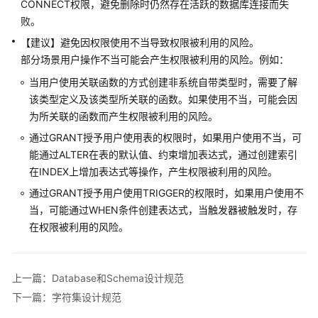
CONNECT权限，避免删除时仍然存在活跃的数据库连接而失
指
败。
南
【建议】避免因权限使用不当导致权限被利用的风险。
开
部分场景用户操作不当可能会产生权限被利用的风险。例如：
发
当用户使用关联函数的方式创建非系统自带类型时，需要了解
指
该类型定义及该类型所关联的函数。如果使用不当，可能会因
南
为所关联的函数而产生权限被利用的风险。
开
通过GRANT授予用户使用表的权限时，如果用户使用不当，可
发
能通过ALTER在表的默认值、约束增加表达式，通过创建索引
指
在INDEX上增加表达式等操作，产生权限被利用的风险。
南
通过GRANT授予用户使用TRIGGER的权限时，如果用户使用不
（分
当，可能通过WHEN条件创建表达式，当触发器被触发时，存
布
在权限被利用的风险。
式
_V2.0-
10.x）
上一篇：Database和Schema设计规范
开
下一篇：字符集设计规范
发