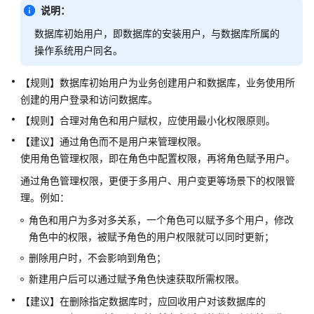
公
说明：
告
数据库初始用户，即数据库的安装用户，与数据库所属的
操作系统用户同名。
产
品
【规则】数据库初始用户为业务创建用户和数据库，业务使用所
介
创建的用户登录和访问数据库。
绍
【规则】合理对角色和用户赋权，应使用最小化权限原则。
计
【建议】通过角色而不是用户来管理权限。
费
使用角色管理权限，即在角色中配置权限，再将角色赋予用户。
说
明
通过角色管理权限，更便于多用户、用户变更等场景下的权限管
理。例如：
快
角色和用户为多对多关系，一个角色可以赋予多个用户，修改
速
角色中的权限，被赋予角色的用户权限就可以同时更新；
入
门
删除用户时，不会影响到角色；
新建用户后可以通过赋予角色快速获取所需权限。
用
【建议】在删除指定数据库时，应回收用户对该数据库的
户