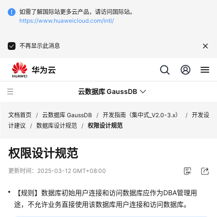
如需了解国际站更多云产品，请访问国际站。
https://www.huaweicloud.com/intl/
不再显示此消息
云数据库 GaussDB
文档首页
/
云数据库 GaussDB
/
开发指南（集中式_V2.0-3.x）
/
开发设
计建议
/
数据库设计规范
/
权限设计规范
最
权限设计规范
新
动
更新时间：
2025-03-12 GMT+08:00
态
【规则】数据库初始用户连接和访问数据库应作为DBA管理用
服
途，不允许业务直接使用该数据库用户连接和访问数据库。
务