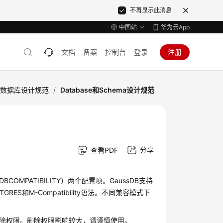
不再显示此消息
中国站
华为云App
文档
备案
控制台
登录
注册
数据库设计规范
/
Database和Schema设计规范
分享
查看PDF
COMPATIBILITY）两个配置项。
GaussDB
支持
S和M-Compatibility语法。不同兼容模式下
，包括删除权限。删除权限影响较大，请谨慎使用。