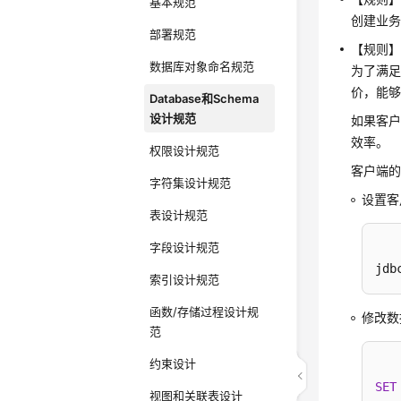
基本规范
创建业
部署规范
【规则】
数据库对象命名规范
为了满足
价，能够
Database和Schema
设计规范
如果客
效率。
权限设计规范
客户端
字符集设计规范
设置客户
表设计规范
字段设计规范
jdb
索引设计规范
函数/存储过程设计规
修改数
范
约束设计
SET
视图和关联表设计