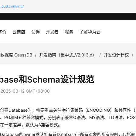
loud.com/intl/
定价
云商店
伙伴
开发者
服务
了解华为云
数据库 GaussDB
/
开发指南（集中式_V2.0-3.x）
/
开发设计建议
/
abase和Schema设计规范
：
2025-03-12 GMT+08:00
创建Database时，需要重点关注字符集编码（ENCODING）和兼容性（DB
C、PG和M五种兼容模式，分别表示兼容O语法、MY语法、TD语法、POSTGRE
在一定差异，默认为A兼容模式。
Database的owner默认拥有该Database下所有对象的所有权限