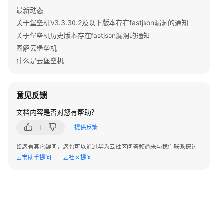
用
最新动态
户
关于堡垒机V3.3.30.2及以下版本存在fastjson漏洞的通知
指
关于堡垒机历史版本存在fastjson漏洞的通知
南
图解云堡垒机
什么是云堡垒机
最
佳
实
意见反馈
践
文档内容是否对您有帮助？
API
参
提供反馈
考
如您有其它疑问，您也可以通过华为云社区问答频道来与我们联系探讨
云宝助手提问
云社区提问
SDK
参
考
场
景