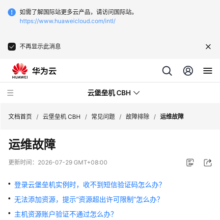
如需了解国际站更多云产品，请访问国际站。
https://www.huaweicloud.com/intl/
不再显示此消息
云堡垒机 CBH
文档首页
/
云堡垒机 CBH
/
常见问题
/
故障排除
/
运维故障
运维故障
更新时间：
2026-07-29 GMT+08:00
最
新
登录云堡垒机实例时，收不到短信验证码怎么办？
动
无法添加资源，提示“资源超出许可限制”怎么办？
态
主机资源账户验证不通过怎么办？