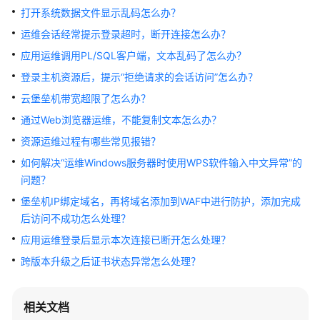
服
打开系统数据文件显示乱码怎么办？
务
运维会话经常提示登录超时，断开连接怎么办？
公
应用运维调用PL/SQL客户端，文本乱码了怎么办？
告
登录主机资源后，提示“拒绝请求的会话访问”怎么办？
产
云堡垒机带宽超限了怎么办？
品
通过Web浏览器运维，不能复制文本怎么办？
介
绍
资源运维过程有哪些常见报错？
如何解决“运维Windows服务器时使用WPS软件输入中文异常”的
计
问题？
费
堡垒机IP绑定域名，再将域名添加到WAF中进行防护，添加完成
说
后访问不成功怎么处理？
明
应用运维登录后显示本次连接已断开怎么处理？
快
跨版本升级之后证书状态异常怎么处理？
速
入
门
相关文档