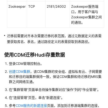
数
Zookeeper
TCP
2181/24002
Zookeeper服务端
据
口，用于客户端与
至
Zookeeper集群之间
MRS
的通信。
集
群
迁移前需要对齐本次需要迁移的表范围，通过元数据定义的表需
使
要获取库名、表名，通过路径定义的表需获取到表路径。
用
CDM
使用CDM迁移Hudi存量数据
服
务
登录CDM管理控制台。
迁
创建CDM集群
，该CDM集群的安全组、虚拟私有云、子网需要
移
和迁移目的端集群保持一致，保证CDM集群和待迁移的MRS集
MRS
群之间网络互通。
HDFS
数
在“集群管理”页面单击待操作集群对应“操作”列的“作业管理”。
据
在“连接管理”页签，单击“新建连接”。
至
OBS
参考
CDM服务的新建连接
页面，添加到迁移源端集群的连接，