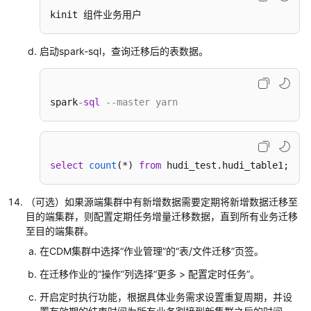
务
kinit 组件业务用户
迁
移
启动spark-sql，查询迁移后的表数据。
Doris
数
据
spark
-
sql
--master yarn
至
MRS
集
群
select
count
(
*
) 
from
 hudi_test.hudi_table1
;
通
过
（可选）如果源端集群中有新增数据需要定期将新增数据迁移至
CCR
目的端集群，则配置定期任务增量迁移数据，直到所有业务迁移
脚
至目的端集群。
本
在CDM集群中选择“作业管理”的“表/文件迁移”页签。
迁
移
在迁移作业的“操作”列选择“更多 > 配置定时任务”。
Doris
开启定时执行功能，根据具体业务需求设置重复周期，并设
数