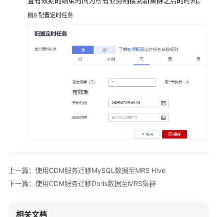
置有效期的结束时间为所有业务割接到新集群之后的时间。
据
图6
配置定时任务
到
MRS
集
群
使
用
DLI
Flink
作
业
实
时
同
步
上一篇：使用CDM服务迁移MySQL数据至MRS Hive
MRS
下一篇：使用CDM服务迁移Doris数据至MRS集群
Kafka
数
据
相关文档