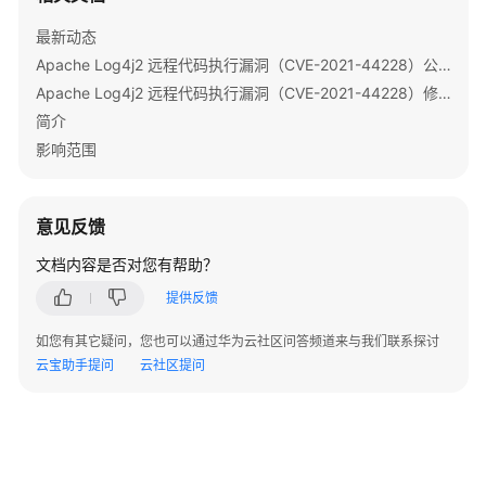
至
CloudTable
最新动态
HBase
Apache Log4j2 远程代码执行漏洞（CVE-2021-44228）公告
集
Apache Log4j2 远程代码执行漏洞（CVE-2021-44228）修复指导
群
简介
影响范围
周
边
云
服
意见反馈
务
文档内容是否对您有帮助？
对
接
提供反馈
如您有其它疑问，您也可以通过华为云社区问答频道来与我们联系探讨
生
云宝助手提问
云社区提问
态
组
件
对
接