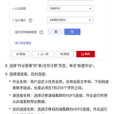
数
据
到
MRS
集
群
使
用
BulkLoad
工
选择“作业管理”的“表/文件迁移”页签，单击“新建作业”。
具
向
选择源连接、目的连接：
HBase
作业名称：用户自定义任务名称，名称由英文字母、下划线或
中
者数字组成，长度必须在1到256个字符之间。
批
量
源连接名称：选择迁移源端集群的HDFS连接，作业运行时将
导
从此端复制导出数据。
入
目的连接名称：选择迁移目的端集群的HDFS连接，作业运行
数