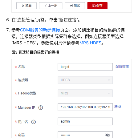
服
务
在“连接管理”页签，单击“新建连接”。
迁
移
参考
CDM服务的新建连接
页面，添加到迁移目的端集群的连
HBase
接，连接器类型根据实际集群来选择，例如连接器类型选择
数
“MRS HDFS”，参数说明具体请参考
MRS HDFS
。
据
图3
到迁移目的端集群的连接
至
MRS
集
群
基
于
Replication
能
力
迁
移
HBase