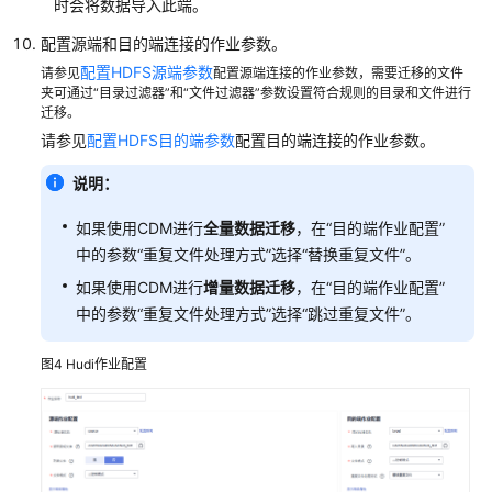
时会将数据导入此端。
据
配置源端和目的端连接的作业参数。
使
配置HDFS源端参数
请参见
配置源端连接的作业参数，需要迁移的文件
用
夹可通过“目录过滤器”和“文件过滤器”参数设置符合规则的目录和文件进行
CDM
迁移。
服
请参见
配置HDFS目的端参数
配置目的端连接的作业参数。
务
迁
说明：
移
如果使用CDM进行
全量数据迁移
，在“目的端作业配置”
Hive
数
中的参数“重复文件处理方式”选择“替换重复文件”。
据
如果使用CDM进行
增量数据迁移
，在“目的端作业配置”
至
中的参数“重复文件处理方式”选择“跳过重复文件”。
MRS
集
图4
Hudi作业配置
群
使
用
distcp