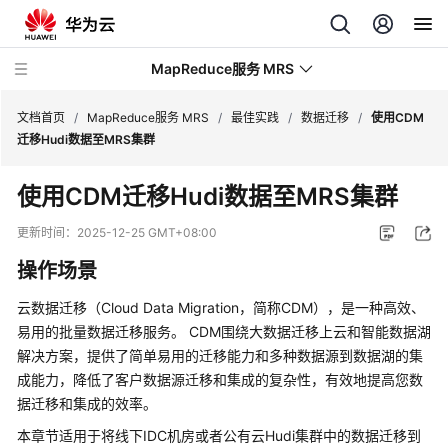
MapReduce服务 MRS
文档首页
/
MapReduce服务 MRS
/
最佳实践
/
数据迁移
/
使用CDM
迁移Hudi数据至MRS集群
最
使用CDM迁移Hudi数据至MRS集群
新
动
更新时间：
2025-12-25 GMT+08:00
态
操作场景
服
云数据迁移（Cloud Data Migration，简称CDM），是一种高效、
务
易用的批量数据迁移服务。 CDM围绕大数据迁移上云和智能数据湖
公
解决方案，提供了简单易用的迁移能力和多种数据源到数据湖的集
告
成能力，降低了客户数据源迁移和集成的复杂性，有效地提高您数
据迁移和集成的效率。
产
品
本章节适用于将线下IDC机房或者公有云Hudi集群中的数据迁移到