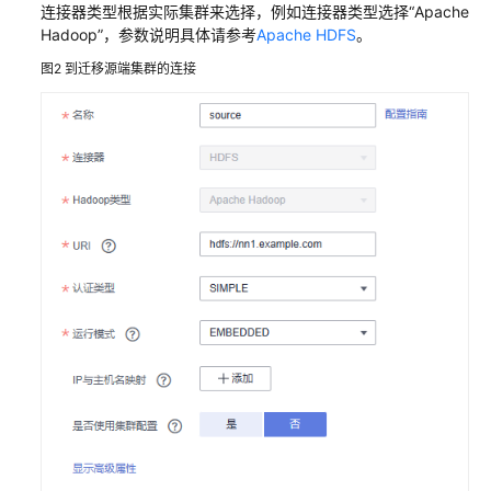
连接器类型根据实际集群来选择，例如连接器类型选择“Apache
通
Hadoop”，参数说明具体请参考
Apache HDFS
。
过
图2
到迁移源端集群的连接
distcp
迁
移
自
建
集
群
HDFS
数
据
至
MRS
集
群
使
用
CDM