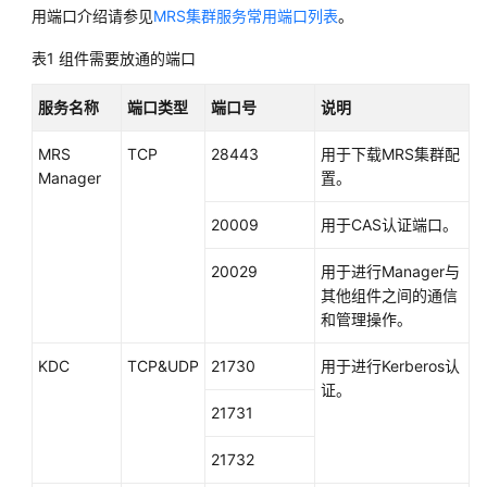
用端口介绍请参见
MRS集群服务常用端口列表
。
据
迁
表1
组件需要放通的端口
移
方
服务
名称
端口类型
端口号
说明
案
介
MRS
TCP
28443
用于下载MRS集群配
绍
Manager
置。
数
20009
用于CAS认证端口。
据
迁
20029
用于进行Manager与
移
其他组件之间的通信
到
和管理操作。
MRS
前
KDC
TCP&UDP
21730
用于进行Kerberos认
信
证。
息
21731
收
集
21732