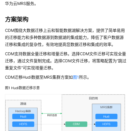
介
华为云MRS服务。
绍
方案架构
计
费
CDM围绕大数据迁移上云和智能数据湖解决方案，提供了简单易用
说
的迁移能力和多种数据源到数据湖的集成能力，降低了客户数据源
明
迁移和集成的复杂性，有效地提高您数据迁移和集成的效率。
快
CDM支持数据全量迁移和增量迁移。选择CDM文件迁移可实现全量
速
迁移，通过文件复制完成。选择CDM文件迁移，将策略配置为“跳过
入
重复文件”可实现增量迁移。
门
CDM迁移Hudi数据至MRS集群方案如
图1
所示。
用
图1
Hudi数据迁移示意
户
指
南
组
件