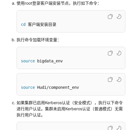
使用root登录客户端安装节点，执行如下命令：
MRS
Hive
cd
 客户端安装目录
使
用
CDM
执行命令加载环境变量：
迁
移
Hudi
source
 bigdata_env
数
据
至
MRS
source
 Hudi/component_env
集
群
如果集群已启用Kerberos认证（安全模式），执行以下命令
进行用户认证。集群未启用Kerberos认证（普通模式）无需
使
执行用户认证。
用
CDM
服