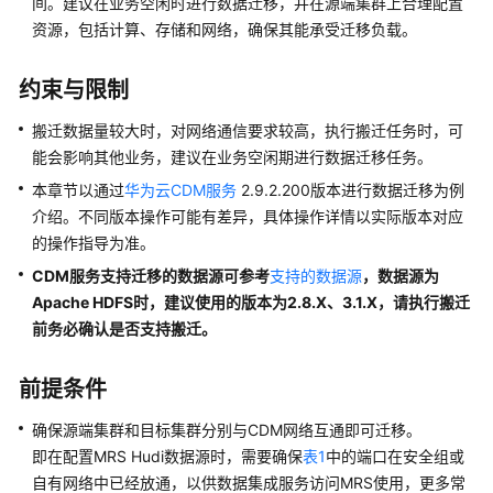
间。建议在业务空闲时进行数据迁移，并在源端集群上合理配置
资源，包括计算、存储和网络，确保其能承受迁移负载。
MRS
最
约束与限制
佳
实
搬迁数据量较大时，对网络通信要求较高，执行搬迁任务时，可
践
能会影响其他业务，建议在业务空闲期进行数据迁移任务。
汇
本章节以通过
华为云CDM服务
2.9.2.200版本进行数据迁移为例
总
介绍。不同版本操作可能有差异，具体操作详情以实际版本对应
的操作指导为准。
数
据
CDM服务支持迁移的数据源可参考
支持的数据源
，数据源为
分
Apache HDFS时，建议使用的版本为2.8.X、3.1.X，请执行搬迁
析
前务必确认是否支持搬迁。
数
前提条件
据
迁
确保源端集群和目标集群分别与CDM网络互通即可迁移。
移
即在配置MRS Hudi数据源时，需要确保
表1
中的端口在安全组或
自有网络中已经放通，以供数据集成服务访问MRS使用，更多常
数