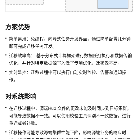
操
作
指
南
方案优势
（LTS
版）
简单易用：免编程，向导式任务开发界面，通过简单配置几分钟
即可完成迁移任务开发。
组
件
迁移效率高： 基于分布式计算框架进行数据任务执行和数据传输
操
优化，并针对特定数据源写入做了专项优化，迁移效率高。
作
实时监控：迁移过程中可以执行自动实时监控、告警和通知操
指
作。
南
（普
对系统影响
通
版）
在迁移过程中，源端Hudi文件的更改未能及时同步到目标集群，
可能导致数据不一致。可以使用校验工具识别不一致数据，进行
最
重迁或者补数。
佳
实
迁移操作可能导致源端集群性能下降，影响源端业务的响应时
践