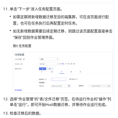
迁
移
单击“下一步”进入任务配置页面。
Hive
如需定期将新增数据迁移至目的端集群，可在该页面进行配
数
置，也可在任务执行后再配置定时任务。
据
至
如无新增数据需要后续定期迁移，则跳过该页面配置直接单击
MRS
“保存”回到作业管理界面。
集
图5
任务配置
群
使
用
CDM
服
务
迁
移
选择“作业管理”的“表/文件迁移”页签，在待运行作业的“操作”列
MySQL
单击“运行”，即可开始Hudi数据迁移，并等待作业运行完成。
数
据
检查迁移后的数据。
至