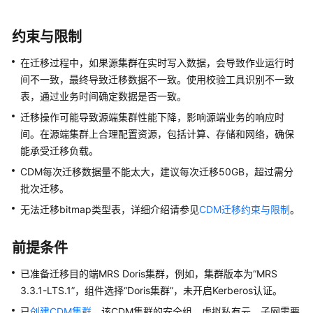
服
务
约束与限制
迁
移
在迁移过程中，如果源集群在实时写入数据，会导致作业运行时
HBase
间不一致，最终导致迁移数据不一致。使用校验工具识别不一致
数
表，通过业务时间确定数据是否一致。
据
迁移操作可能导致源端集群性能下降，影响源端业务的响应时
至
间。在源端集群上合理配置资源，包括计算、存储和网络，确保
MRS
能承受迁移负载。
集
群
CDM每次迁移数据量不能太大，建议每次迁移50GB，超过需分
批次迁移。
基
无法迁移bitmap类型表，详细介绍请参见
CDM迁移约束与限制
。
于
Replication
前提条件
能
力
已准备迁移目的端MRS Doris集群，例如，集群版本为“MRS
迁
3.3.1-LTS.1”，组件选择“Doris集群”，未开启Kerberos认证。
移
HBase
已
创建CDM集群
，该CDM集群的安全组、虚拟私有云、子网需要