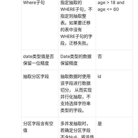
Where子句
指定抽取的
age > 18 and
域
WHERE子句，不
age <= 60
指定则抽取整
系
表。如果要迁移
统
的表中没有
权
WHERE子句的字
限
段，迁移失败。
date类型值是否
Date类型的数据
否
保留一位精度
保留精度
抽取分区字段
抽取数据时使用
id
该字段进行数据
切分， 从而实现
并行化抽取，不
支持选择字符串
类型的字段。
分区字段含有空
多并发抽取时，
是
值
若确定分区字段
不含Null，将该值