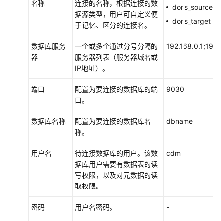
至
名称
连接的名称，根据连接的数
doris_source
CloudTable
据源类型，用户可自定义便
doris_target
HBase
于记忆、区分的连接名。
集
群
数据库服务
一个或多个通过分号分隔的
192.168.0.1;192.
器
服务器列表（服务器域名或
IP地址）。
周
边
端口
配置为要连接的数据库的端
9030
云
口。
服
务
数据库名称
配置为要连接的数据库名
dbname
对
称。
接
用户名
待连接数据库的用户。该数
cdm
生
据库用户需要有数据表的读
态
写权限，以及对元数据的读
组
取权限。
件
对
密码
用户名密码。
-
接