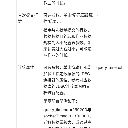
场
作业的时长。
景
代
单次提交行
可选参数，单击“显示高级属
-
码
数
性”后显示。
示
指定每次批量提交的行数，
例
根据数据目的端和作业数据
规模的大小配置该参数。如
常
果配置过大或过小，可能影
见
响作业的时长。
问
题
连接属性
可选参数，单击“添加”可增
query_timeout=
加多个指定数据源的JDBC
故
连接器的属性，参考对应数
障
据库的JDBC连接器说明文
排
档进行配置。
除
常见配置举例如下：
视
query_timeout=259200与
频
socketTimeout=300000：
帮
迁移数据量较大、或通过查