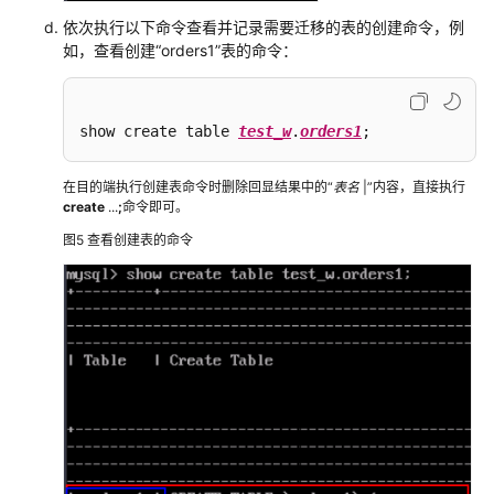
MRS
依次执行以下命令查看并记录需要迁移的表的创建命令，例
Hive
如，查看创建“orders1”表的命令：
使
用
show create table 
test_w
.
orders1
;
CDM
迁
在目的端执行创建表命令时删除回显结果中的“
表名
|”内容，直接执行
移
create
...
;
命令即可。
Hudi
图5
查看创建表的命令
数
据
至
MRS
集
群
使
用
CDM
服