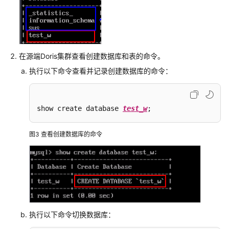
据
使
用
CDM
在源端Doris集群查看创建数据库和表的命令。
服
执行以下命令查看并记录创建数据库的命令：
务
迁
移
Hive
show create database 
test_w
;
数
据
图3
查看创建数据库的命令
至
MRS
集
群
使
用
执行以下命令切换数据库：
distcp