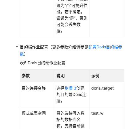
设为“否”可提升性
能，若不确定，
请设为“是”，否则
可能会丢失数
据。
目的端作业配置（更多参数介绍请参见
配置Doris目的端参
数
）
表6
Doris目的端作业配置
参数
说明
示例
目的连接名称
选择
步骤 3
创建
doris_target
的目的端Doris连
接。
模式或表空间
目的端待写入数
test_w
据的数据库名
称，支持自动创