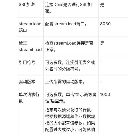
SSL加密
连接Doris是否进行SSL加
是
MRS
密。
集
群
stream load
配置stream load端口。
8030
管
端口
理
检查
检查streamLoad连接是否
是
开
streamLoad
正常。
发
指
引用符号
可选参数，连接引用表名或
`
南
列名时的分隔符号。
API
驱动版本
上传所需的驱动版本。
-
参
考
单次请求行
可选参数，单击“显示高级属
1000
数
性”后显示。
SDK
指定每次请求获取的行数，
参
根据数据源端和作业数据规
考
模的大小配置该参数。如果
配置过大或过小，可能影响