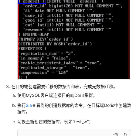
务
迁
移
Doris
数
据
至
MRS
集
群
通
过
在目的端创建需要迁移的数据库和表，完成元数据迁移。
CCR
使用MySQL客户端连接目的端Doris集群。
脚
执行
2.a
查看到的创建数据库的命令，在目标端Doris中创建数
本
据库。
迁
移
切换至新创建的数据库，例如“test_w”：
Doris
数