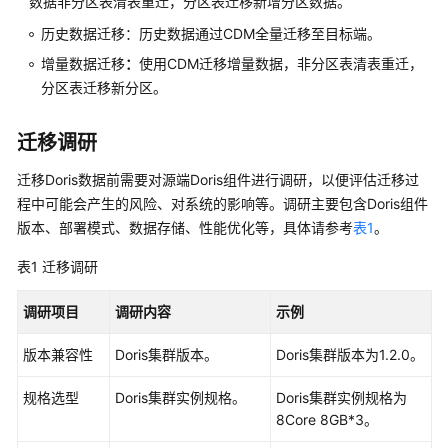
操
数据非分区表清表重迁，分区表迁移新增分区数据。
作
历史数据迁移：历史数据通过CDM全量迁移至目标端。
指
增量数据迁移
：
使用CDM迁移增量数据，非分区表清表重迁，
南
分区表迁移新分区。
（LTS
版）
迁移调研
组
件
迁移Doris数据前需要对源端Doris组件进行调研，以便评估迁移过
操
程中可能会产生的风险、对系统的影响等。调研主要包含Doris组件
作
版本、部署模式、数据存储、性能优化等，具体请参考
表1
。
指
表1
迁移调研
南
（普
通
调研项目
调研
内容
示例
版）
版本兼容性
Doris集群版本。
Doris集群版本为1.2.0。
最
规格选型
Doris集群实例规格。
Doris集群实例规格为
佳
8Core 8GB*3。
实
践