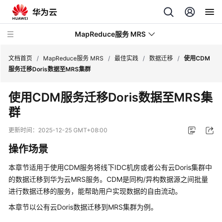
MapReduce服务 MRS
文档首页
/
MapReduce服务 MRS
/
最佳实践
/
数据迁移
/
使用CDM
服务迁移Doris数据至MRS集群
最
使用CDM服务迁移Doris数据至MRS集
新
群
动
态
更新时间：
2025-12-25 GMT+08:00
服
操作场景
务
公
本章节适用于使用CDM服务将线下IDC机房或者公有云Doris集群中
告
的数据迁移到华为云MRS服务。CDM是同构/异构数据源之间批量
进行数据迁移的服务，能帮助用户实现数据的自由流动。
产
本章节以公有云Doris数据迁移到MRS集群为例。
品