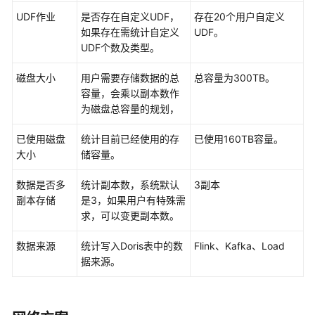
据
UDF作业
是否存在自定义UDF，
存在20个用户自定义
迁
如果存在需统计自定义
UDF。
移
UDF个数及类型。
方
案
磁盘大小
用户需要存储数据的总
总容量为300TB。
介
容量，会乘以副本数作
绍
为磁盘总容量的规划，
已使用磁盘
统计目前已经使用的存
已使用160TB容量。
数
大小
储容量。
据
迁
数据是否多
统计副本数，系统默认
3副本
移
副本存储
是3，如果用户有特殊需
到
求，可以变更副本数。
MRS
前
数据来源
统计写入Doris表中的数
Flink、Kafka、Load
信
据来源。
息
收
集