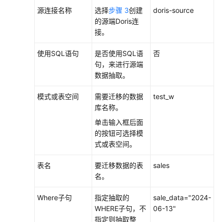
源连接名称
选择
步骤 3
创建
doris-source
的源端Doris连
接。
使用SQL语句
是否使用SQL语
否
句，来进行源端
数据抽取。
模式或表空间
需要迁移的数据
test_w
库名称。
单击输入框后面
的按钮可选择模
式或表空间。
表名
要迁移数据的表
sales
名。
Where子句
指定抽取的
sale_data="2024-
WHERE子句，不
06-13"
指定则抽取整