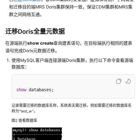
数
和迁移目的端MRS Doris集群保持一致，保证CDM集群和MRS集
据
群之间网络互通。
到
MRS
迁移Doris全量元数据
集
群
在源端执行
show create
查询建表语句，在目标端执行相同的建表
语句完成Doris元数据迁移。
使
使用MySQL客户端连接源端Doris集群，执行以下命令查看源端
用
数据库：
BulkLoad
工
具
向
show
 databases;
HBase
中
记录需要迁移的数据库名称，系统表无需迁移，例如需要迁移的数据库名
批
称为“test_w”。
量
图2
查看数据库
导
入
数