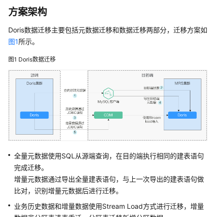
介
方案架构
绍
Doris数据迁移主要包括元数据迁移和数据迁移两部分，迁移方案如
计
图1
所示。
费
说
图1
Doris数据迁移
明
快
速
入
门
用
户
全量元数据使用SQL从源端查询，在目的端执行相同的建表语句
指
完成迁移。
南
增量元数据通过导出全量建表语句，与上一次导出的建表语句做
比对，识别增量元数据后进行迁移。
组
业务历史数据和增量数据使用Stream Load方式进行迁移，增量
件