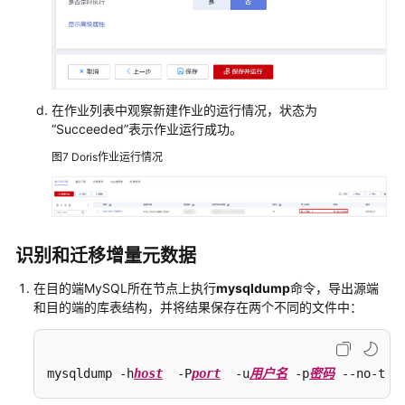
在作业列表中观察新建作业的运行情况，状态为
“Succeeded”表示作业运行成功。
图7
Doris作业运行情况
识别和迁移增量元数据
在目的端MySQL所在节点上执行
mysqldump
命令，导出源端
和目的端的库表结构，并将结果保存在两个不同的文件中：
mysqldump -h
host
  -P
port
  -u
用户名
 -p
密码
 --no-tab