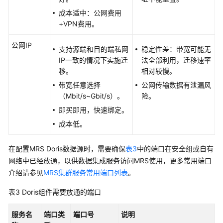
数
成本适中：公网费用
据
+VPN费用。
至
MRS
公网IP
集
支持源端和目的端私网
稳定性差：带宽可能无
群
IP一致的情况下实施迁
法全部利用，迁移速率
移。
相对较慢。
使
带宽任意选择
公网传输数据有泄漏风
用
（Mbit/s~Gbit/s）。
险。
CDM
即买即用，快速绑定。
服
成本低。
务
迁
移
在配置MRS Doris数据源时，需要确保
表3
中的端口在安全组或自有
MRS
网络中已经放通，以供数据集成服务访问MRS使用，更多常用端口
HDFS
介绍请参见
MRS集群服务常用端口列表
。
数
表3
Doris组件需要放通的端口
据
至
OBS
服务
名
端口类
端口号
说明