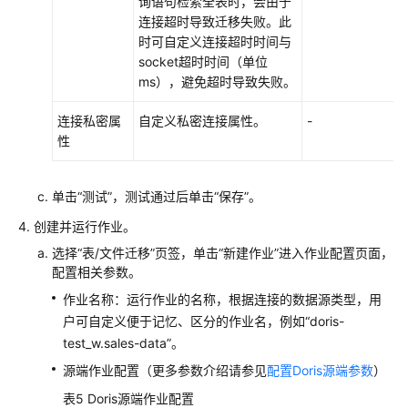
助
询语句检索全表时，会由于
连接超时导致迁移失败。此
时可自定义连接超时时间与
文
socket超时时间（单位
档
ms），避免超时导致失败。
下
载
连接私密属
自定义私密连接属性。
-
性
通
用
单击“测试”，测试通过后单击“保存”。
参
考
创建并运行作业。
选择“表/文件迁移”页签，单击“新建作业”进入作业配置页面，
产
配置相关参数。
品
作业名称：运行作业的名称，根据连接的数据源类型，用
术
户可自定义便于记忆、区分的作业名，例如“doris-
语
test_w.sales-data”。
责
源端作业配置（更多参数介绍请参见
配置Doris源端参数
）
任
表5
Doris源端作业配置
共