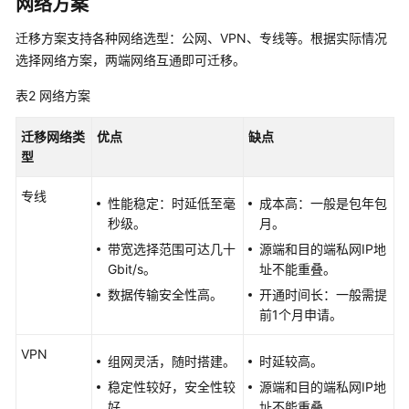
网络方案
数
据
迁移方案支持各种网络选型：公网、VPN、专线等。根据实际情况
迁
选择网络方案，两端网络互通即可迁移。
移
到
表2
网络方案
MRS
前
迁移网络类
优点
缺点
网
型
络
准
专线
性能稳定：时延低至毫
成本高：一般是包年包
备
秒级。
月。
带宽选择范围可达几十
源端和目的端私网IP地
使
Gbit/s。
址不能重叠。
用
数据传输安全性高。
开通时间长：一般需提
CDM
前1个月申请。
服
务
VPN
迁
组网灵活，随时搭建。
时延较高。
移
稳定性较好，安全性较
源端和目的端私网IP地
Hadoop
好。
址不能重叠。