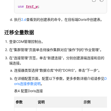
据
use
test_w
;
到
MRS
集
执行
2.d
查看到的创建表的命令，在目标端Doris中创建表。
群
迁移全量数据
使
用
登录CDM管理控制台。
DLI
在“集群管理”页面单击待操作集群对应“操作”列的“作业管理”。
Flink
作
在“连接管理”页签，单击“新建连接”，分别创建源端连接和目的
端连接。
业
实
连接器类型选择“数据仓库”中的“DORIS”，单击“下一步”。
时
在详细配置页面，配置以下参数，更多参数详细介绍请参见
D
同
oris连接参数说明
。
步
MRS
表4
配置Doris连接
Kafka
数
参数
说明
示例
据