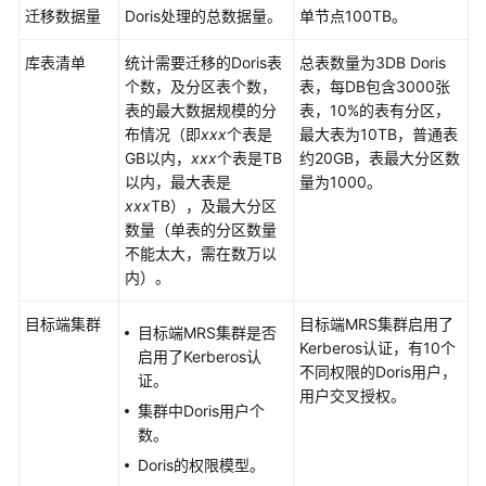
迁移数据量
Doris处理的总数据量。
单节点100TB。
MRS
库表清单
统计需要迁移的Doris表
总表数量为3DB Doris
最
个数，及分区表个数，
表，每DB包含3000张
佳
表的最大数据规模的分
表，10%的表有分区，
实
布情况（即
xxx
个表是
最大表为10TB，普通表
践
GB以内，
xxx
个表是TB
约20GB，表最大分区数
汇
以内，最大表是
量为1000。
总
xxx
TB），及最大分区
数量（单表的分区数量
数
不能太大，需在数万以
据
内）。
分
析
目标端集群
目标端MRS集群启用了
目标端MRS集群是否
Kerberos认证，有10个
启用了Kerberos认
数
不同权限的Doris用户，
证。
据
用户交叉授权。
迁
集群中Doris用户个
移
数。
Doris的权限模型。
数