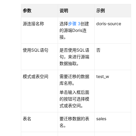
担
参数
说明
示例
云
源连接名称
选择
步骤 3
创建
doris-source
服
的源端Doris连
务
接。
等
级
使用SQL语句
是否使用SQL语
否
协
句，来进行源端
议
数据抽取。
（SLA）
模式或表空间
需要迁移的数据
test_w
白
库名称。
皮
单击输入框后面
书
的按钮可选择模
资
式或表空间。
源
表名
要迁移数据的表
sales
支
名。
持
区