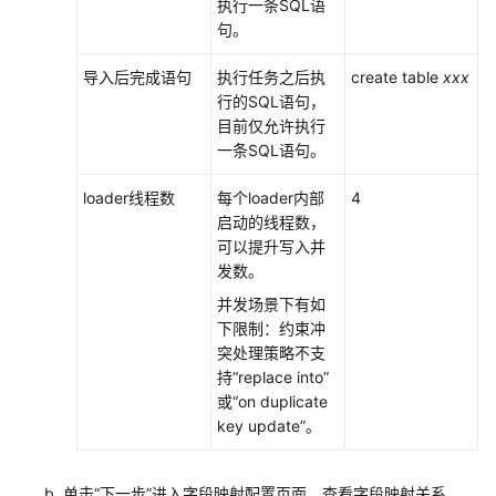
执行一条SQL语
句。
导入后完成语句
执行任务之后执
create table
xxx
行的SQL语句，
目前仅允许执行
一条SQL语句。
loader线程数
每个loader内部
4
启动的线程数，
可以提升写入并
发数。
并发场景下有如
下限制：约束冲
突处理策略不支
持“replace into”
或“on duplicate
key update”。
单击“下一步”进入字段映射配置页面，查看字段映射关系。