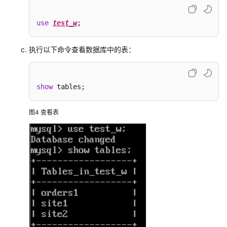
迁
移
use
test_w
;
Hive
数
据
执行以下命令查看数据库中的表：
至
MRS
集
show
 tables;
群
图4
查看表
使
用
CDM
服
务
迁
移
MySQL
数
据
至