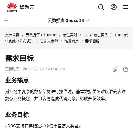
云数据库 GaussDB
文档首页
/
云数据库 GaussDB
/
最佳实践
/
JDBC最佳实践
/
JDBC最
佳实践（分布式）
/
自定义类型
/
场景概述
/
需求目标
最
需求目标
新
动
更新时间：
2026-07-29 GMT+08:00
态
业务痛点
服
对业务中复杂的数据结构进行操作时，基本数据类型难以准确表达
务
复杂业务概念，并且容易造成代码冗余，影响开发效率。
公
告
业务目标
产
JDBC支持在存储过程中使用自定义类型。
品