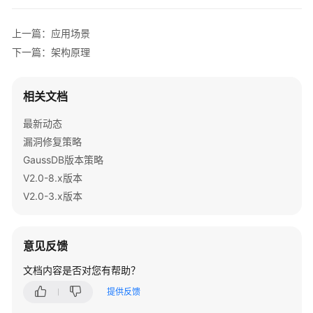
介
绍
上一篇：应用场景
计
下一篇：架构原理
费
说
明
相关文档
最新动态
快
漏洞修复策略
速
入
GaussDB版本策略
门
V2.0-8.x版本
V2.0-3.x版本
用
户
指
意见反馈
南
文档内容是否对您有帮助？
开
提供反馈
发