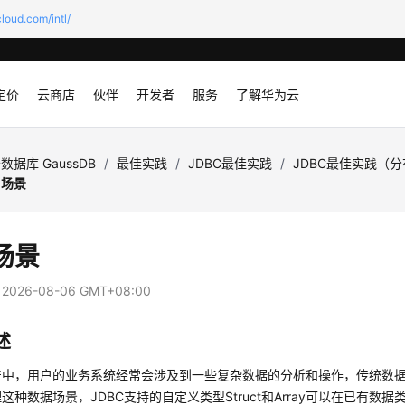
loud.com/intl/
定价
云商店
伙伴
开发者
服务
了解华为云
数据库 GaussDB
/
最佳实践
/
JDBC最佳实践
/
JDBC最佳实践（
用场景
场景
：
2026-08-06 GMT+08:00
述
产中，用户的业务系统经常会涉及到一些复杂数据的分析和操作，传统数
这种数据场景，JDBC支持的自定义类型Struct和Array可以在已有数