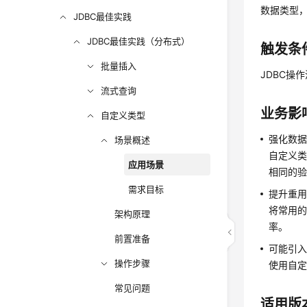
数据类型
JDBC最佳实践
JDBC最佳实践（分布式）
触发条
批量插入
JDBC操
流式查询
业务影
自定义类型
强化数
场景概述
自定义
应用场景
相同的
需求目标
提升重
将常用
架构原理
率。
前置准备
可能引
操作步骤
使用自定
常见问题
适用版