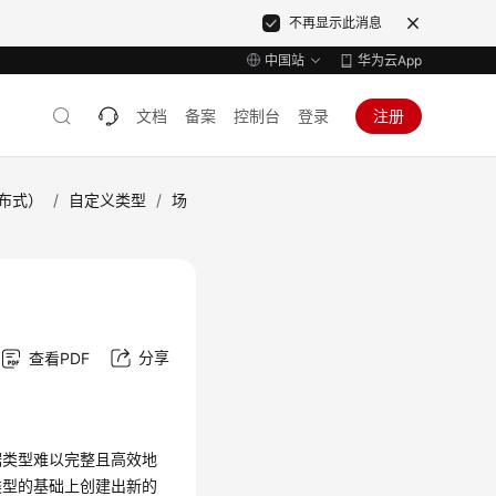
不再显示此消息
中国站
华为云App
文档
备案
控制台
登录
注册
分布式）
/
自定义类型
/
场
分享
查看PDF
据类型难以完整且高效地
据类型的基础上创建出新的