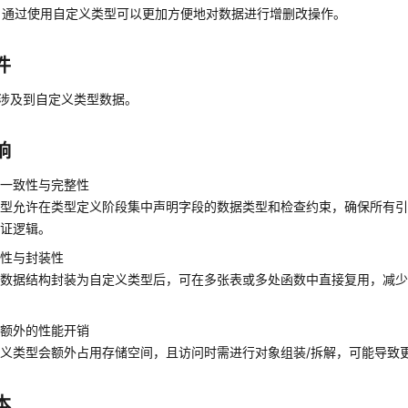
，通过使用自定义类型可以更加方便地对数据进行增删改操作。
件
作涉及到自定义类型数据。
响
据一致性与完整性
类型允许在类型定义阶段集中声明字段的数据类型和检查约束，确保所有
验证逻辑。
用性与封装性
的数据结构封装为自定义类型后，可在多张表或多处函数中直接复用，减
入额外的性能开销
义类型会额外占用存储空间，且访问时需进行对象组装/拆解，可能导致更高
本