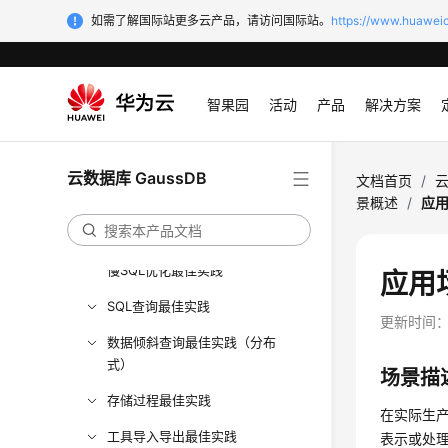
最佳实践
如需了解国际站更多云产品，请访问国际站。
https://www.huaweic
最佳实践汇总
GaussDB安全配置建议
智果园
活动
产品
解决方案
扩缩容最佳实践
备份恢复最佳实践
云数据库 GaussDB
文档首页
/
云
GaussDB指标告警配置建议
景概述
/
应
容灾最佳实践
慢SQL优化最佳实践
应用
SQL查询最佳实践
更新时间
数据倾斜查询最佳实践（分布
式）
场景描
存储过程最佳实践
在实际生
工具导入导出最佳实践
表示或处理