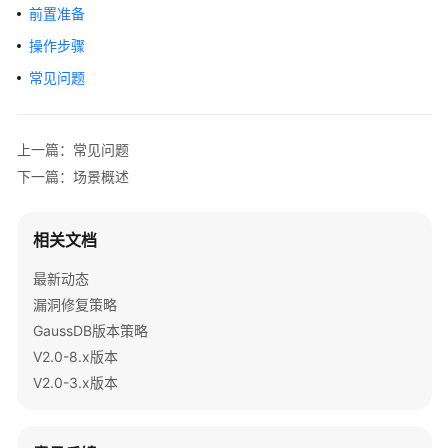
公
前置准备
告
操作步骤
产
常见问题
品
介
绍
上一篇：常见问题
下一篇：场景概述
计
费
说
相关文档
明
最新动态
快
漏洞修复策略
速
GaussDB版本策略
入
V2.0-8.x版本
门
V2.0-3.x版本
用
户