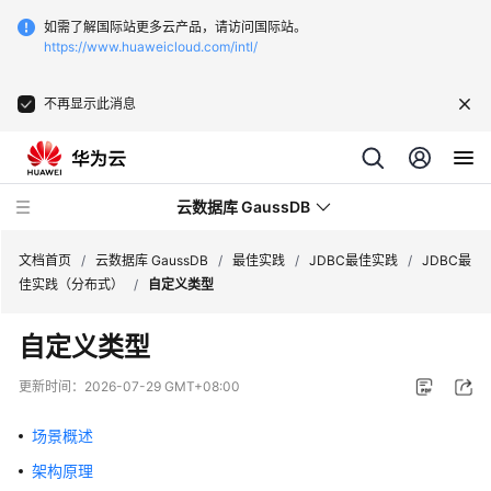
如需了解国际站更多云产品，请访问国际站。
https://www.huaweicloud.com/intl/
不再显示此消息
云数据库 GaussDB
文档首页
/
云数据库 GaussDB
/
最佳实践
/
JDBC最佳实践
/
JDBC最
佳实践（分布式）
/
自定义类型
最
自定义类型
新
动
更新时间：
2026-07-29 GMT+08:00
态
场景概述
服
架构原理
务