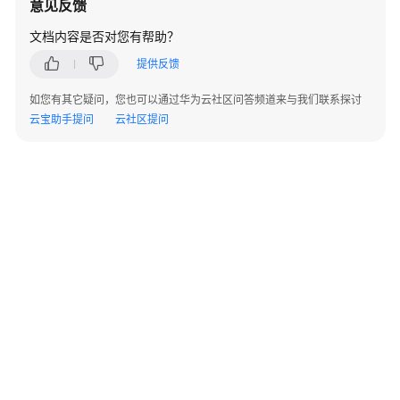
意见反馈
指
南
文档内容是否对您有帮助？
提供反馈
开
发
如您有其它疑问，您也可以通过华为云社区问答频道来与我们联系探讨
指
云宝助手提问
云社区提问
南
最
佳
实
践
最
佳
实
践
汇
总
©2026 Huaweicloud.com 版权所有
黔ICP备20004760号-14
苏B2-20130048号
A2.B1.B2-20070312