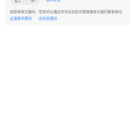
指
南
如您有其它疑问，您也可以通过华为云社区问答频道来与我们联系探讨
云宝助手提问
云社区提问
开
发
指
南
最
佳
实
践
最
佳
实
©2026 Huaweicloud.com 版权所有
黔ICP备20004760号-14
苏B2-20130048号
践
A2.B1.B2-20070312
汇
增值电信业务经营许可证：B1.B2-20200593 | 代理域名注册服务机构：新网、西数
电子营业执照
贵公网安备 52990002000093号
总