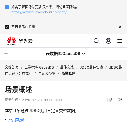
如需了解国际站更多云产品，请访问国际站。
https://www.huaweicloud.com/intl/
不再显示此消息
云数据库 GaussDB
文档首页
/
云数据库 GaussDB
/
最佳实践
/
JDBC最佳实践
/
JDBC最
佳实践（分布式）
/
自定义类型
/
场景概述
最
场景概述
新
动
更新时间：
2026-07-29 GMT+08:00
态
本章介绍通过JDBC使用自定义类型数据。
服
应用场景
务