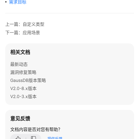
需求目标
公
告
产
上一篇：自定义类型
品
下一篇：应用场景
介
绍
相关文档
计
最新动态
费
漏洞修复策略
说
明
GaussDB版本策略
V2.0-8.x版本
快
V2.0-3.x版本
速
入
门
意见反馈
用
文档内容是否对您有帮助？
户
提供反馈