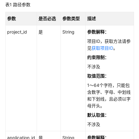
最
表1
路径参数
佳
实
参数
是否必选
参数类型
描述
践
project_id
是
String
参数解释：
API
项目ID，获取方法请参
参
见
获取项目ID
。
考
约束限制：
使
不涉及
用
取值范围：
前
1～64个字符，只能包
必
含数字、字母、中划线
读
和下划线，且必须以字
母开头。
API
概
默认取值：
览
不涉及
如
application_id
是
String
参数解释：