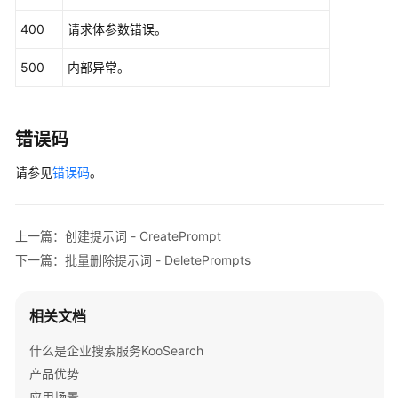
}
,
{
400
请求体参数错误。
"language"
:
"th"
,
"prompt"
:
"xxxx"
,
500
内部异常。
"attention"
:
"xxxxxx"
}
,
{
"language"
:
"zh"
,
错误码
"prompt"
:
"xxxx"
,
"attention"
:
"xxxxxx"
请参见
错误码
。
}
]
,
"search_scope"
:
"DOCUMENT"
,
"creator"
:
""
,
上一篇：创建提示词 - CreatePrompt
"freemarker_enabled"
:
false
下一篇：批量删除提示词 - DeletePrompts
}
]
}
相关文档
什么是企业搜索服务KooSearch
产品优势
应用场景