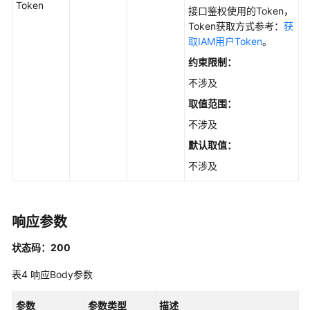
Token
接口鉴权使用的Token，
词
Token获取方式参考：
获
-
取IAM用户Token
。
DeletePrompts
约束限制：
修
不涉及
改
取值范围：
提
示
不涉及
词
默认取值：
-
不涉及
ModifyPrompt
获
取
响应参数
提
示
状态码：200
词
表4
响应Body参数
-
ShowPrompt
参数
参数类型
描述