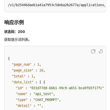
/v1/b25446daeb1a41a7953c5deba2b2677a/applications/50
响应示例
状态码：200
获取提示词列表。
{
"page_num"
:
1
,
"page_size"
:
10
,
"total"
:
1
,
"data_list"
:
[
{
"id"
:
"031d77dd-66b1-49c9-a651-bca9f65f17fc"
,
"name"
:
"api_test"
,
"type"
:
"CHAT_PROMPT"
,
"detail"
:
""
,