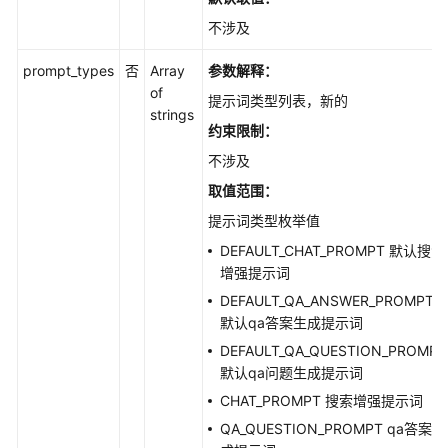
不涉及
用
户
prompt_types
否
Array
参数解释：
的
of
文
提示词类型列表，新的
strings
档
约束限制：
解
不涉及
析
规
取值范围：
则
提示词类型枚举值
定
义
DEFAULT_CHAT_PROMPT 默认搜索
增强提示词
任
DEFAULT_QA_ANSWER_PROMPT
务
默认qa答案生成提示词
管
DEFAULT_QA_QUESTION_PROMPT
理
默认qa问题生成提示词
CHAT_PROMPT 搜索增强提示词
用
QA_QUESTION_PROMPT qa答案生
户