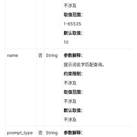
构
不涉及
化
取值范围：
数
据
1-65535
默认取值：
文
10
件
管
name
否
String
参数解释：
理
提示词名字匹配查询。
FAQ
约束限制：
管
不涉及
理
取值范围：
FAQ
不涉及
批
默认取值：
量
管
不涉及
理
prompt_type
否
String
参数解释：