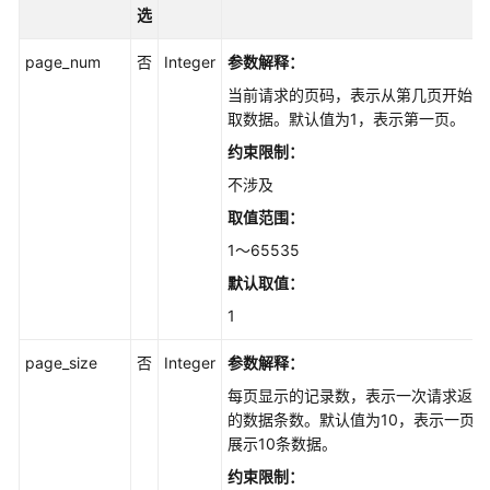
管
选
理
page_num
否
Integer
参数解释：
知
当前请求的页码，表示从第几页开始获
识
取数据。默认值为1，表示第一页。
库
约束限制：
标
签
不涉及
管
取值范围：
理
1～65535
知
默认取值：
识
1
库
目
page_size
否
Integer
参数解释：
录
每页显示的记录数，表示一次请求返回
管
的数据条数。默认值为10，表示一页
理
展示10条数据。
结
约束限制：