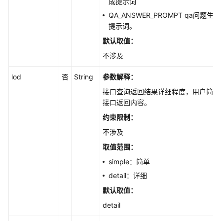
成提示词
反
馈
QA_ANSWER_PROMPT qa问题生成
管
提示词。
理
默认取值：
不涉及
Web
能
lod
否
String
参数解释：
力
增
接口查询返回结果详细程度，用户简化
强
接口返回内容。
约束限制：
提
不涉及
示
词
取值范围：
管
simple：简单
理
detail：详细
创
默认取值：
建
detail
提