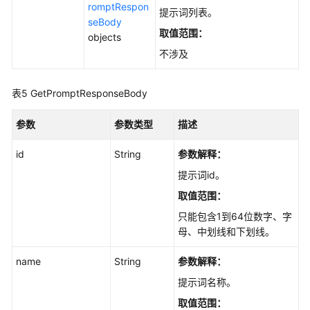
romptRespon
提示词列表。
seBody
公
取值范围：
objects
共
不涉及
参
数
表5
GetPromptResponseBody
视
频
参数
参数类型
描述
帮
助
id
String
参数解释：
提示词id。
文
档
取值范围：
下
只能包含1到64位数字、字
载
母、中划线和下划线。
name
String
参数解释：
通
提示词名称。
用
参
取值范围：