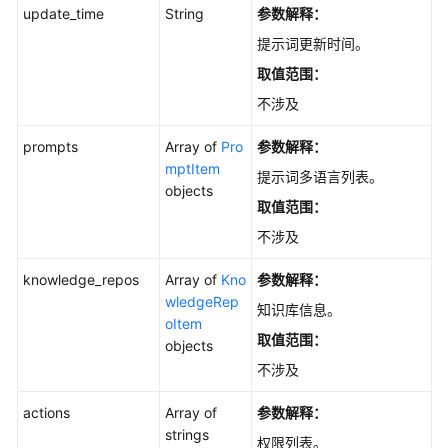
update_time
String
参数解释：
白
提示词更新时间。
皮
书
取值范围：
资
不涉及
源
prompts
Array of
Pro
参数解释：
支
mptItem
提示词多语言列表。
持
objects
取值范围：
区
域
不涉及
系
knowledge_repos
Array of
Kno
参数解释：
统
wledgeRep
知识库信息。
权
oItem
取值范围：
限
objects
不涉及
actions
Array of
参数解释：
strings
权限列表。