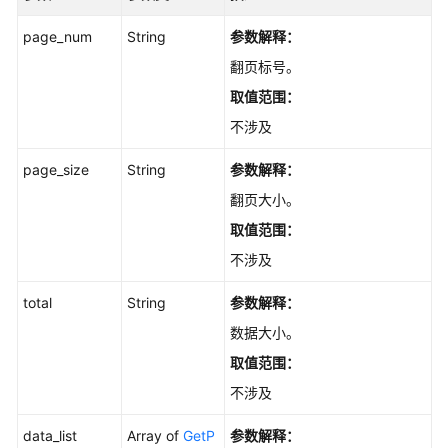
获
page_num
String
参数解释：
取
支
翻页标号。
持
取值范围：
的
不涉及
语
言
page_size
String
参数解释：
列
表
翻页大小。
-
取值范围：
ListLanguage
不涉及
结
total
String
参数解释：
果
输
数据大小。
出
取值范围：
不涉及
历
史
data_list
Array of
GetP
参数解释：
API