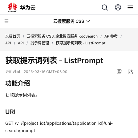
云搜索服务 CSS
文档首页
/
云搜索服务 CSS_企业搜索服务 KooSearch
/
API参考
/
API
/
API
/
提示词管理
/
获取提示词列表 - ListPrompt
获取提示词列表 - ListPrompt
产
更新时间：
2026-03-16 GMT+08:00
品
功能介绍
介
绍
获取提示词列表。
用
URI
户
指
GET /v1/{project_id}/applications/{application_id}/uni-
南
search/prompt