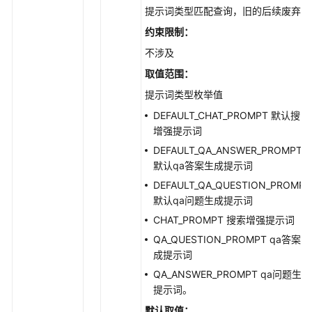
搜
提示词类型匹配查询，旧的后续废弃
索
约束限制：
与
问
不涉及
答
取值范围：
提示词类型枚举值
对
话
DEFAULT_CHAT_PROMPT 默认搜索
历
增强提示词
史
DEFAULT_QA_ANSWER_PROMPT
默认qa答案生成提示词
图
DEFAULT_QA_QUESTION_PROMPT
片
默认qa问题生成提示词
管
CHAT_PROMPT 搜索增强提示词
理
QA_QUESTION_PROMPT qa答案生
模
成提示词
型
QA_ANSWER_PROMPT qa问题生成
管
提示词。
理
默认取值：