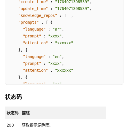
"create_time"
:
"1764071308539"
,
"update_time"
:
"1764071308539"
,
"knowledge_repos"
:
[
]
,
"prompts"
:
[
{
"language"
:
"ar"
,
"prompt"
:
"xxxx"
,
"attention"
:
"xxxxxx"
}
,
{
"language"
:
"en"
,
"prompt"
:
"xxxx"
,
"attention"
:
"xxxxxx"
}
,
{
"language"
:
"es"
,
"prompt"
:
"xxxx"
,
状态码
"attention"
:
"xxxxxx"
}
,
{
"language"
:
"pt"
,
状态码
描述
"prompt"
:
"xxxx"
,
200
获取提示词列表。
"attention"
:
"xxxxxx"