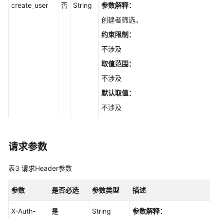
示
create_user
否
String
参数解释：
词
创建者筛选。
-
CreatePrompt
约束限制：
不涉及
获
取值范围：
取
提
不涉及
示
默认取值：
词
不涉及
列
表
-
ListPrompt
请求参数
批
表3
请求Header参数
量
删
参数
是否必选
参数类型
描述
除
提
X-Auth-
是
String
参数解释：
示