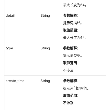
考
最大长度为64。
产
detail
String
参数解释：
品
提示词描述。
术
语
取值范围：
最大长度为64。
责
任
type
String
参数解释：
共
提示词类型。
担
取值范围：
云
不涉及
服
务
create_time
String
参数解释：
等
提示词创建时间。
级
协
取值范围：
议
不涉及
（SLA）