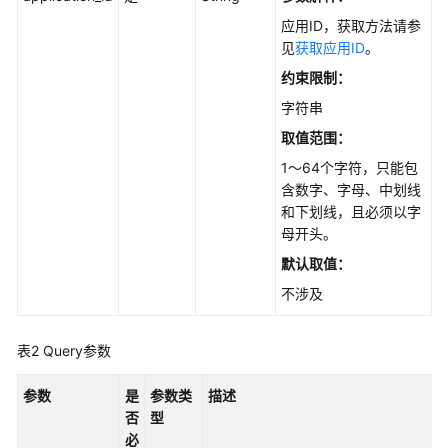
何
应用ID，获取方法请参
调
见
获取应用ID
。
用
API
约束限制：
字符串
API
取值范围：
API
1～64个字符，只能包
含数字、字母、中划线
和下划线，且必须以字
知
母开头。
识
库
默认取值：
管
不涉及
理
知
表2
Query参数
识
库
参数
是
参数类
描述
版
否
型
本
必