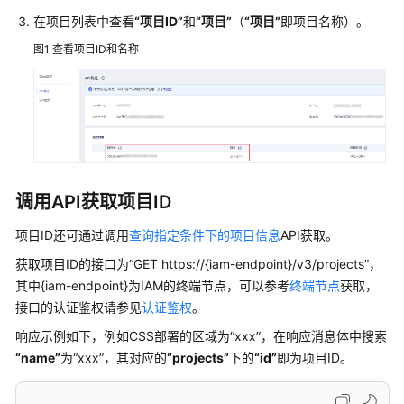
最
在项目列表中查看
“项目ID”
和
“项目”
（
“项目”
即项目名称）。
佳
实
图1
查看项目ID和名称
践
API
参
考
使
调用API获取项目ID
用
前
项目ID还可通过调用
查询指定条件下的项目信息
API获取。
必
获取项目ID的接口为“GET https://{iam-endpoint}/v3/projects”，
读
其中{iam-endpoint}为IAM的终端节点，可以参考
终端节点
获取，
接口的认证鉴权请参见
认证鉴权
。
API
概
响应示例如下，例如CSS部署的区域为
“xxx”
，在响应消息体中搜索
览
“name”
为
“xxx”
，其对应的
“projects”
下的
“id”
即为项目ID。
如