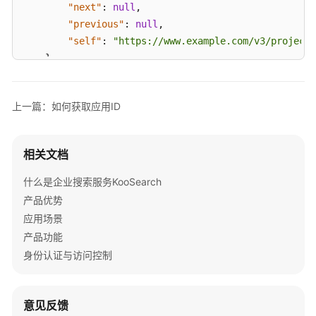
"next"
:
null
,
如
何
"previous"
:
null
,
获
"self"
:
"https://www.example.com/v3/projects
取
}
应
}
用
ID
上一篇：如何获取应用ID
获
取
相关文档
项
目
什么是企业搜索服务KooSearch
ID
产品优势
和
应用场景
名
产品功能
称
身份认证与访问控制
视
频
意见反馈
帮