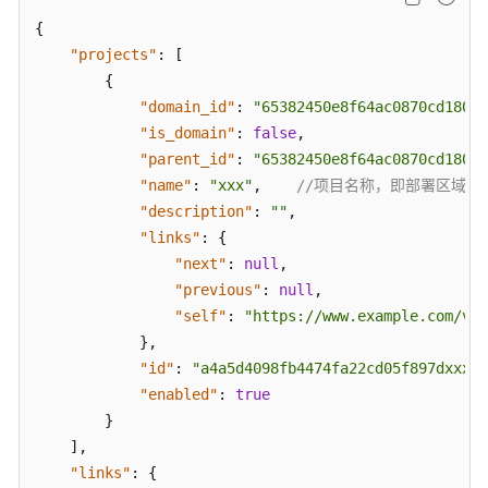
何
{
调
"projects"
:
[
用
{
API
"domain_id"
:
"65382450e8f64ac0870cd180d1
API
"is_domain"
:
false
,
"parent_id"
:
"65382450e8f64ac0870cd180d1
公
"name"
:
"xxx"
,
//项目名称，即部署区域名
共
"description"
:
""
,
参
"links"
:
{
数
"next"
:
null
,
"previous"
:
null
,
错
"self"
:
"https://www.example.com/v3/
误
}
,
码
"id"
:
"a4a5d4098fb4474fa22cd05f897dxxxx"
"enabled"
:
true
状
}
态
]
,
码
"links"
:
{