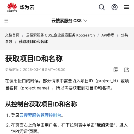
云搜索服务 CSS
文档首页
/
云搜索服务 CSS_企业搜索服务 KooSearch
/
API参考
/
公共
参数
/
获取项目ID和名称
获取项目ID和名称
产
更新时间：
2026-03-16 GMT+08:00
品
在调用接口的时候，部分请求中需要填入项目ID（project_id）或项
介
目名称（project name），所以需要获取到项目ID和名称。
绍
用
从控制台获取项目ID和名称
户
登录
云搜索服务管理控制台
。
指
南
在页面右上角单击用户名，在下拉列表中单击
“我的凭证”
，进入
“API凭证”页面。