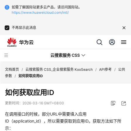
如需了解国际站更多云产品，请访问国际站。
https://www.huaweicloud.com/intl/
不再显示此消息
云搜索服务 CSS
文档首页
/
云搜索服务 CSS_企业搜索服务 KooSearch
/
API参考
/
公共
参数
/
如何获取应用ID
如何获取应用ID
产
更新时间：
2026-03-16 GMT+08:00
品
在调用接口的时候，部分URL中需要填入应用
介
ID（application_id），所以需要获取到应用ID。获取方法如下所
绍
示：