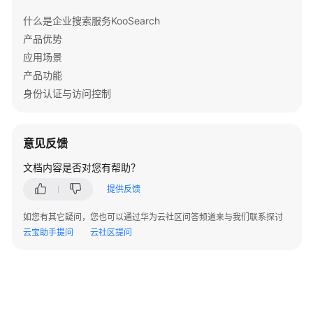
API
什么是企业搜索服务KooSearch
概
产品优势
览
应用场景
如
产品功能
何
身份认证与访问控制
调
用
API
意见反馈
文档内容是否对您有帮助？
API
提供反馈
公
共
如您有其它疑问，您也可以通过华为云社区问答频道来与我们联系探讨
参
云宝助手提问
云社区提问
数
错
误
码