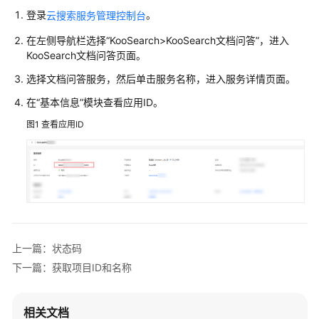
用
登录
。
云搜索服务管理控制台
户
在左侧导航栏选择
“KooSearch>KooSearch文档问答”
，进入
指
KooSearch文档问答页面。
南
选择文档问答服务，然后单击服务名称，进入服务详情页面。
最
在“基本信息”模块查看应用ID。
佳
实
图1
查看应用ID
践
API
参
考
使
上一篇：状态码
用
下一篇：获取项目ID和名称
前
必
读
相关文档