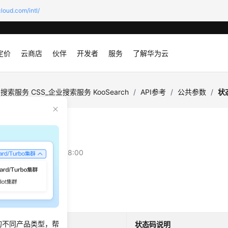
loud.com/intl/
定价
云商店
伙伴
开发者
服务
了解华为云
搜索服务 CSS_企业搜索服务 KooSearch
/
API参考
/
公共参数
/
状
码
：
2025-07-22 GMT+08:00
1
所示。
说明
的不同产品类型，帮
编码
状态码说明