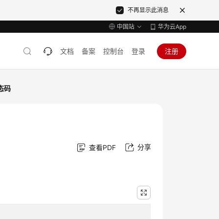
不再显示此消息
中国站
华为云App
文档
备案
控制台
登录
注册
态码
分享
查看PDF