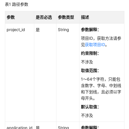
最
表1
路径参数
佳
实
参数
是否必选
参数类型
描述
践
project_id
是
String
参数解释：
API
项目ID，获取方法请参
参
见
获取项目ID
。
考
约束限制：
使
不涉及
用
取值范围：
前
1～64个字符，只能包
必
含数字、字母、中划线
读
和下划线，且必须以字
母开头。
API
概
默认取值：
览
不涉及
如
application_id
是
String
参数解释：