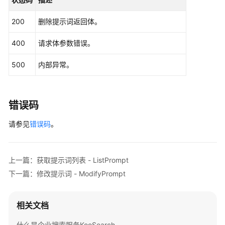
词
-
200
删除提示词返回体。
DeletePrompts
400
请求体参数错误。
修
500
内部异常。
改
提
示
词
错误码
-
ModifyPrompt
请参见
错误码
。
获
取
上一篇：获取提示词列表 - ListPrompt
提
下一篇：修改提示词 - ModifyPrompt
示
词
-
相关文档
ShowPrompt
什么是企业搜索服务KooSearch