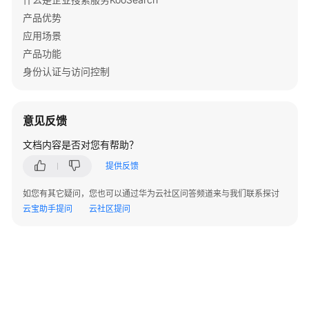
获
产品优势
取
应用场景
支
产品功能
持
身份认证与访问控制
的
语
言
列
意见反馈
表
文档内容是否对您有帮助？
-
ListLanguage
提供反馈
如您有其它疑问，您也可以通过华为云社区问答频道来与我们联系探讨
结
云宝助手提问
云社区提问
果
输
出
历
史
API