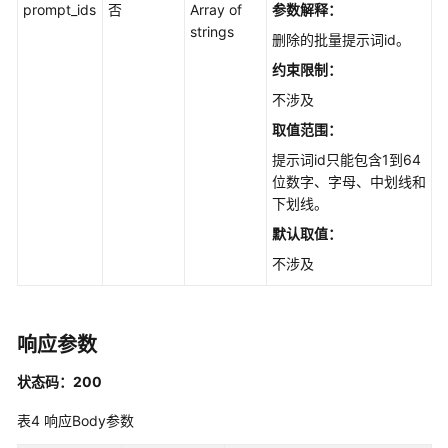
构
prompt_ids
否
Array of
参数解释：
化
strings
删除的批量提示词id。
数
约束限制：
据
不涉及
文
取值范围：
件
提示词id只能包含1到64
管
位数字、字母、中划线和
理
下划线。
FAQ
默认取值：
管
不涉及
理
FAQ
响应参数
批
量
状态码：200
管
理
表4
响应Body参数