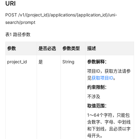
URI
最
佳
POST /v1/{project_id}/applications/{application_id}/uni-
实
search/prompt
践
表1
路径参数
API
参
参数
是否必选
参数类型
描述
考
project_id
是
String
参数解释：
使
项目ID，获取方法请参
用
见
获取项目ID
。
前
必
约束限制：
读
不涉及
取值范围：
API
概
1～64个字符，只能包
览
含数字、字母、中划线
和下划线，且必须以字
如
母开头。