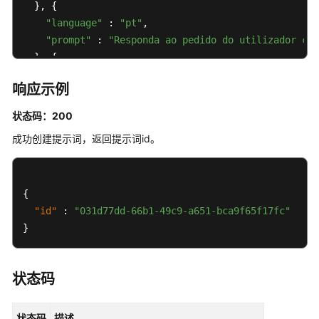
  }, {

"language"
 : 
"pt"
,

"prompt"
 : 
"Responda ao pedido do utilizador com
  }, {

"language"
 : 
"es"
,

响应示例
"prompt"
 : 
"Responderá a la solicitud del usuari
  } ],

状态码：200
"freemarker_enabled"
 : 
false
,

成功创建提示词，返回提示词id。
"search_scope"
 : 
"DOCUMENT"
}
{
"id"
:
"031d77dd-66b1-49c9-a651-bca9f65f17fc"
}
状态码
状态码
描述