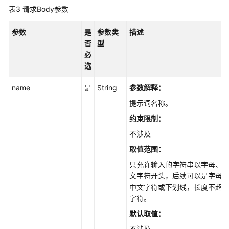
构
表3
请求Body参数
化
数
参数
是
参数类
描述
据
否
型
必
文
选
件
管
name
是
String
参数解释：
理
提示词名称。
FAQ
约束限制：
管
不涉及
理
取值范围：
FAQ
只允许输入的字符串以字母、
批
文字符开头，后续可以是字母
量
中文字符或下划线，长度不超过
管
字符。
理
默认取值：
不涉及