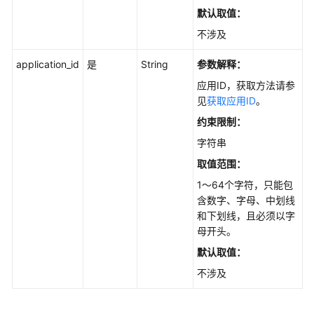
何
默认取值：
调
不涉及
用
API
application_id
是
String
参数解释：
API
应用ID，获取方法请参
见
获取应用ID
。
API
约束限制：
字符串
知
取值范围：
识
库
1～64个字符，只能包
管
含数字、字母、中划线
理
和下划线，且必须以字
母开头。
知
默认取值：
识
不涉及
库
版
本