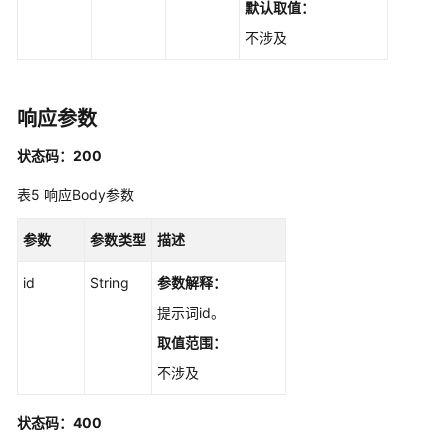
默认取值：
公
不涉及
共
参
数
响应参数
视
状态码：200
频
帮
表5
响应Body参数
助
参数
参数类型
描述
文
id
档
String
参数解释：
下
提示词id。
载
取值范围：
不涉及
通
用
状态码：400
参