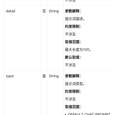
搜
索
detail
否
String
参数解释：
与
提示词描述。
问
答
约束限制：
不涉及
对
取值范围：
话
历
最大长度为100。
史
默认取值：
不涉及
图
片
type
是
String
参数解释：
管
理
提示词类型。
约束限制：
模
不涉及
型
管
取值范围：
理
DEFAULT_CHAT_PROMPT