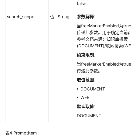
示
false
词
-
search_scope
否
String
参数解释：
CreatePrompt
当freeMarkerEnabled为tru
传递此参数。用于确定当前prom
获
参考文档来源：知识库搜索
取
(DOCUMENT)/联网搜索(WEB)
提
示
约束限制：
词
当freeMarkerEnabled为tru
列
传递此参数。
表
取值范围：
-
ListPrompt
DOCUMENT
WEB
批
默认取值：
量
删
DOCUMENT
除
提
表4
PromptItem
示