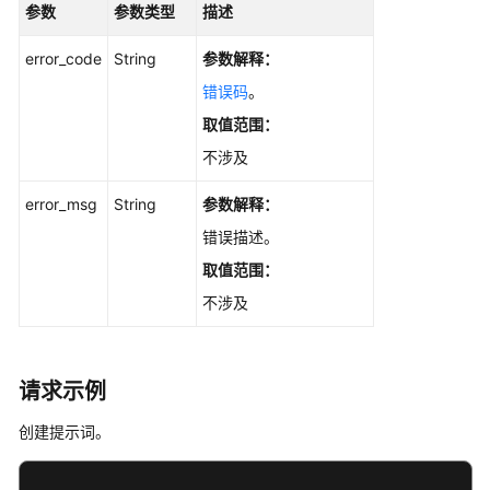
参数
参数类型
描述
白
皮
error_code
String
参数解释：
书
错误码
。
资
取值范围：
源
不涉及
支
持
error_msg
String
参数解释：
区
错误描述。
域
取值范围：
系
不涉及
统
权
限
请求示例
创建提示词。