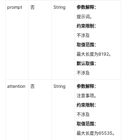
获
prompt
否
String
参数解释：
取
提示词。
支
约束限制：
持
的
不涉及
语
取值范围：
言
列
最大长度为8192。
表
默认取值：
-
不涉及
ListLanguage
attention
否
String
参数解释：
结
果
注意事项。
输
约束限制：
出
不涉及
历
取值范围：
史
最大长度为65535。
API