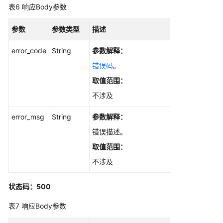
考
表6
响应Body参数
产
参数
参数类型
描述
品
术
error_code
String
参数解释：
语
错误码
。
取值范围：
责
任
不涉及
共
担
error_msg
String
参数解释：
错误描述。
云
取值范围：
服
务
不涉及
等
级
状态码：500
协
议
表7
响应Body参数
（SLA）