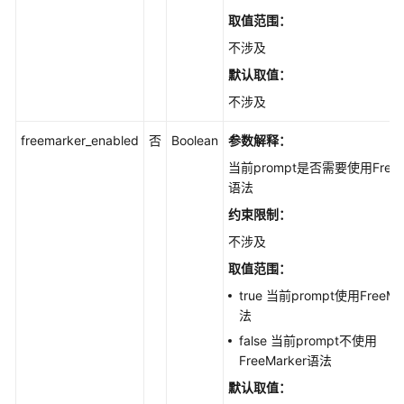
反
取值范围：
馈
管
不涉及
理
默认取值：
不涉及
Web
能
freemarker_enabled
否
Boolean
参数解释：
力
增
当前prompt是否需要使用FreeM
强
语法
约束限制：
提
不涉及
示
词
取值范围：
管
true 当前prompt使用FreeMa
理
法
false 当前prompt不使用
创
FreeMarker语法
建
提
默认取值：