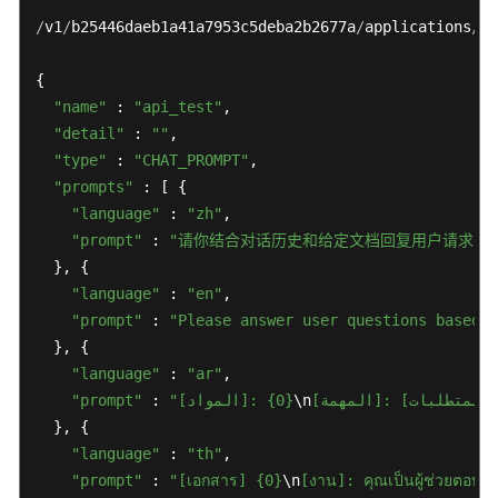
/
v1
/
b25446daeb1a41a7953c5deba2b2677a
/
applications
/
50
{

"name"
 : 
"api_test"
,

"detail"
 : 
""
,

"type"
 : 
"CHAT_PROMPT"
,

"prompts"
 : [ {

"language"
 : 
"zh"
,

"prompt"
 : 
"请你结合对话历史和给定文档回复用户请求，
  }, {

"language"
 : 
"en"
,

"prompt"
 : 
"Please answer user questions based o
  }, {

"language"
 : 
"ar"
,

"prompt"
 : 
"[المواد]: {0}
\n
  }, {

"language"
 : 
"th"
,

"prompt"
 : 
"[เอกสาร] {0}
\n
[งาน]: คุณเป็นผู้ช่วยตอบคํ