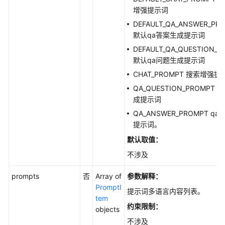
增强提示词
用
DEFAULT_QA_ANSWER_PR
户
默认qa答案生成提示词
的
文
DEFAULT_QA_QUESTION_
档
默认qa问题生成提示词
解
CHAT_PROMPT 搜索增强提
析
QA_QUESTION_PROMPT 
规
成提示词
则
QA_ANSWER_PROMPT q
定
提示词。
义
默认取值：
任
不涉及
务
管
prompts
否
Array of
参数解释：
理
PromptI
提示词多语言内容列表。
tem
用
约束限制：
objects
户
不涉及