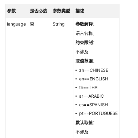
词
参数
是否必选
参数类型
描述
-
DeletePrompts
language
否
String
参数解释：
语言名称。
修
改
约束限制：
提
不涉及
示
词
取值范围：
-
zh==CHINESE
ModifyPrompt
en==ENGLISH
th==THAI
获
取
ar==ARABIC
提
es==SPANISH
示
pt==PORTUGUESE
词
-
默认取值：
ShowPrompt
不涉及