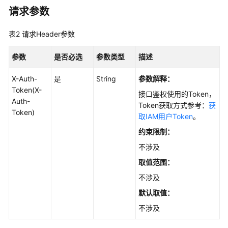
管
请求参数
理
表2
请求Header参数
知
识
参数
是否必选
参数类型
描述
库
标
X-Auth-
是
String
参数解释：
签
Token(X-
接口鉴权使用的Token，
管
Auth-
Token获取方式参考：
获
理
Token)
取IAM用户Token
。
知
约束限制：
识
不涉及
库
取值范围：
目
录
不涉及
管
默认取值：
理
不涉及
结