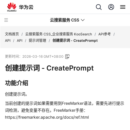
云搜索服务 CSS
文档首页
/
云搜索服务 CSS_企业搜索服务 KooSearch
/
API参考
/
API
/
API
/
提示词管理
/
创建提示词 - CreatePrompt
更新时间：
2026-03-16 GMT+08:00
创建提示词 - CreatePrompt
产
品
介
功能介绍
绍
创建提示词。
用
当前创建的提示词如果需要用到FreeMarker语法，需要先进行提示
户
词检测，避免变量不存在。FreeMarker手册：
指
https://freemarker.apache.org/docs/ref.html
南