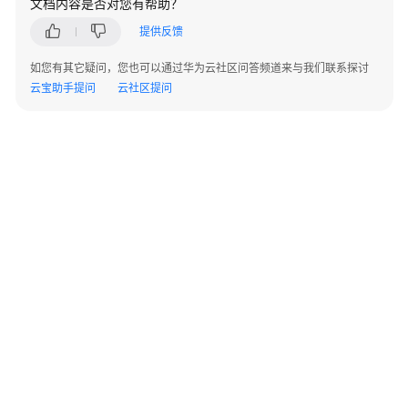
文档内容是否对您有帮助？
规
则
提供反馈
定
义
如您有其它疑问，您也可以通过华为云社区问答频道来与我们联系探讨
云宝助手提问
云社区提问
任
务
管
理
用
户
反
馈
管
理
Web
©2026 Huaweicloud.com 版权所有
黔ICP备20004760号-14
苏B2-20130048号
能
A2.B1.B2-20070312
增值电信业务经营许可证：B1.B2-20200593 | 代理域名注册服务机构：新网、西数
力
电子营业执照
贵公网安备 52990002000093号