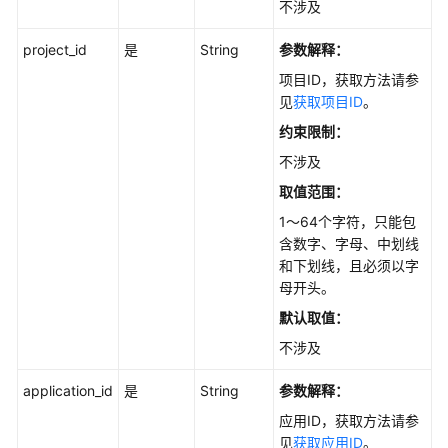
不涉及
API
概
project_id
是
String
参数解释：
览
项目ID，获取方法请参
见
获取项目ID
。
如
何
约束限制：
调
不涉及
用
取值范围：
API
1～64个字符，只能包
API
含数字、字母、中划线
和下划线，且必须以字
API
母开头。
默认取值：
知
不涉及
识
库
application_id
是
String
参数解释：
管
应用ID，获取方法请参
理
见
获取应用ID
。