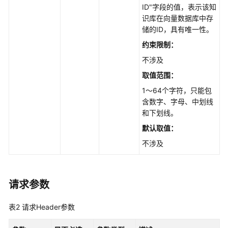
ID"字段的值，表示该知
录
识库在向量数据库中存
管
储的ID，具有唯一性。
理
约束限制：
创
不涉及
建
取值范围：
文
档
1～64个字符，只能包
目
含数字、字母、中划线
录
和下划线。
-
默认取值：
CreateDirectory
不涉及
获
取
文
请求参数
档
目
表2
请求Header参数
录
-