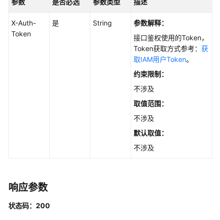
参数
是否必选
参数类型
描述
ListDirectory
X-Auth-
是
String
参数解释：
删
Token
接口鉴权使用的Token，
除
Token获取方式参考：
获
文
取IAM用户Token
。
档
目
约束限制：
录
不涉及
-
取值范围：
DeleteDirectory
不涉及
修
默认取值：
改
不涉及
文
档
目
录
响应参数
-
UpdateDirectory
状态码：200