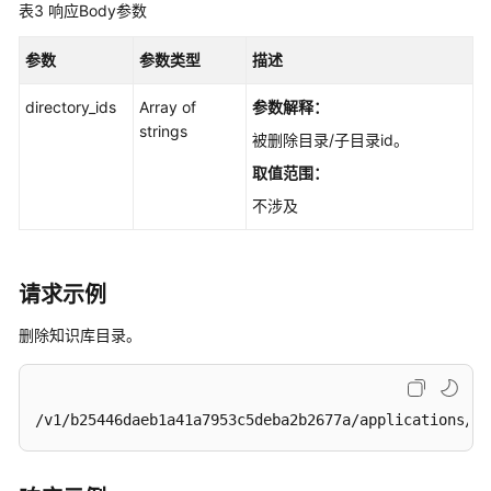
表3
响应Body参数
批
量
修
参数
参数类型
描述
改
directory_ids
文
Array of
参数解释：
档
strings
被删除目录/子目录id。
目
取值范围：
录
-
不涉及
UpdateDirectoryOfFile
结
请求示例
构
化
删除知识库目录。
数
据
/v1/b25446daeb1a41a7953c5deba2b2677a/applications/50
文
件
管