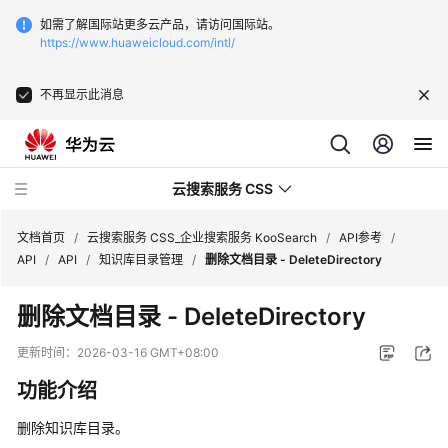
如需了解国际站更多云产品，请访问国际站。
https://www.huaweicloud.com/intl/
不再显示此消息
云搜索服务 CSS
文档首页
/
云搜索服务 CSS_企业搜索服务 KooSearch
/
API参考
/
API
/
API
/
知识库目录管理
/
删除文档目录 - DeleteDirectory
删除文档目录 - DeleteDirectory
产
更新时间：
2026-03-16 GMT+08:00
品
功能介绍
介
绍
删除知识库目录。