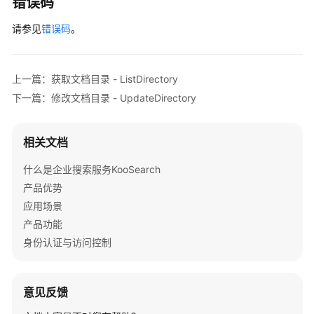
错误码
历
史
请参见
错误码
。
图
片
上一篇：获取文档目录 - ListDirectory
管
下一篇：修改文档目录 - UpdateDirectory
理
模
相关文档
型
管
什么是企业搜索服务KooSearch
理
产品优势
应用场景
用
产品功能
户
的
身份认证与访问控制
文
档
解
意见反馈
析