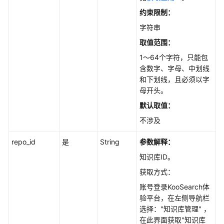
知
约束限制：
识
字符串
库
取值范围：
版
本
1～64个字符，只能包
管
含数字、字母、中划线
理
和下划线，且必须以字
母开头。
知
默认取值：
识
不涉及
库
标
repo_id
是
String
参数解释：
签
管
知识库ID。
理
获取方式：
账号登录KooSearch体
知
验平台，在左侧导航栏
识
选择："知识库管理" ，
库
在此界面获取"知识库
目