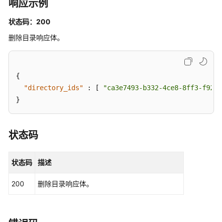
响应示例
理
状态码：200
FAQ
管
删除目录响应体。
理
FAQ
{
批
"directory_ids"
:
[
"ca3e7493-b332-4ce8-8ff3-f9212
量
}
管
理
状态码
搜
索
与
状态码
描述
问
答
200
删除目录响应体。
对
话