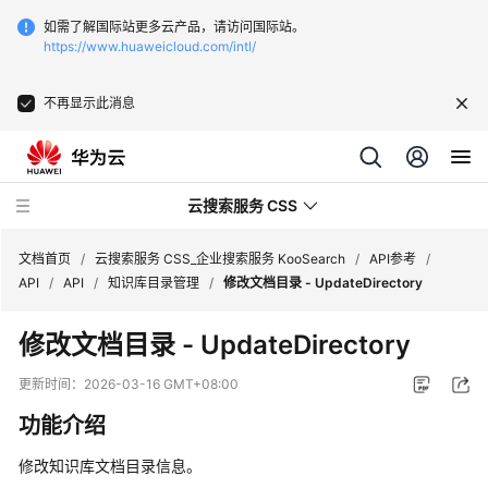
如需了解国际站更多云产品，请访问国际站。
https://www.huaweicloud.com/intl/
不再显示此消息
云搜索服务 CSS
文档首页
/
云搜索服务 CSS_企业搜索服务 KooSearch
/
API参考
/
API
/
API
/
知识库目录管理
/
修改文档目录 - UpdateDirectory
修改文档目录 - UpdateDirectory
产
更新时间：
2026-03-16 GMT+08:00
品
功能介绍
介
绍
修改知识库文档目录信息。