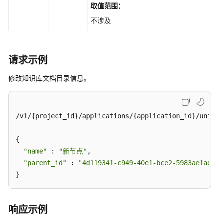
规
取值范围：
则
不涉及
定
义
任
请求示例
务
修改知识库文档目录信息。
管
理
用
/v1/{project_id}/applications/{application_id}/uni-s
户
反
{

馈
"name"
 : 
"新节点"
,

管
"parent_id"
 : 
"4d119341-c949-40e1-bce2-5983ae1ad88
理
}
Web
能
响应示例
力