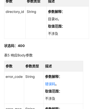
参数
参数类型
描述
理
directory_id
String
参数解释：
FAQ
管
目录id。
理
取值范围：
不涉及
FAQ
批
量
状态码：400
管
表5
响应Body参数
理
参数
参数类型
描述
搜
索
error_code
String
参数解释：
与
问
错误码
。
答
取值范围：
不涉及
对
话
error_msg
String
参数解释：