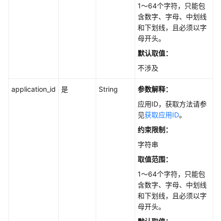
1～64个字符，只能包
API
含数字、字母、中划线
概
和下划线，且必须以字
览
母开头。
如
默认取值：
何
不涉及
调
用
application_id
是
String
参数解释：
API
应用ID，获取方法请参
见
获取应用ID
。
API
约束限制：
API
字符串
取值范围：
知
1～64个字符，只能包
识
含数字、字母、中划线
库
和下划线，且必须以字
管
母开头。
理