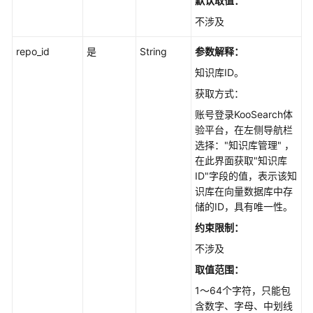
默认取值：
知
不涉及
识
库
repo_id
是
String
参数解释：
版
知识库ID。
本
管
获取方式：
理
账号登录KooSearch体
验平台，在左侧导航栏
知
选择："知识库管理" ，
识
在此界面获取"知识库
库
ID"字段的值，表示该知
标
识库在向量数据库中存
签
储的ID，具有唯一性。
管
约束限制：
理
不涉及
知
取值范围：
识
1～64个字符，只能包
库
含数字、字母、中划线
目