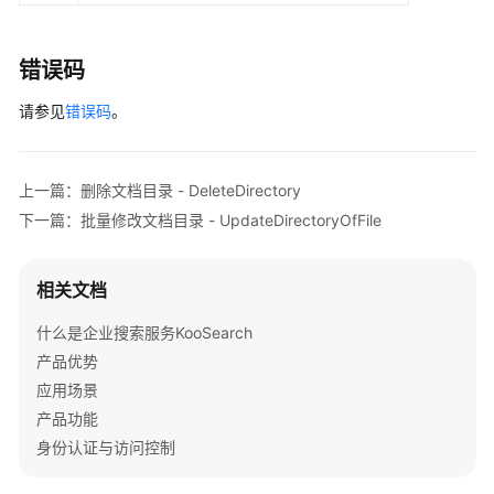
参
数
错误码
视
频
请参见
错误码
。
帮
助
上一篇：删除文档目录 - DeleteDirectory
文
下一篇：批量修改文档目录 - UpdateDirectoryOfFile
档
下
载
相关文档
什么是企业搜索服务KooSearch
通
产品优势
用
应用场景
参
考
产品功能
身份认证与访问控制
产
品