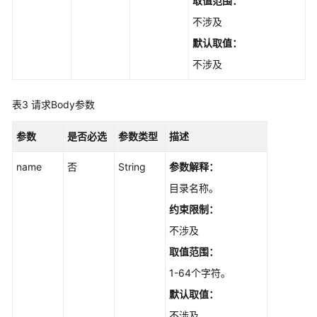
取值范围：
ListDirectory
不涉及
删
默认取值：
除
不涉及
文
档
目
表3
请求Body参数
录
-
参数
是否必选
参数类型
描述
DeleteDirectory
name
否
String
参数解释：
修
目录名称。
改
约束限制：
文
档
不涉及
目
取值范围：
录
1-64个字符。
-
UpdateDirectory
默认取值：
不涉及