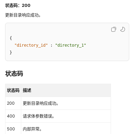
增
状态码：200
强
更新目录响应成功。
提
示
词
{
管
"directory_id"
:
"directory_1"
理
}
结
果
状态码
输
出
状态码
描述
历
史
200
更新目录响应成功。
API
400
请求体参数错误。
公
共
500
内部异常。