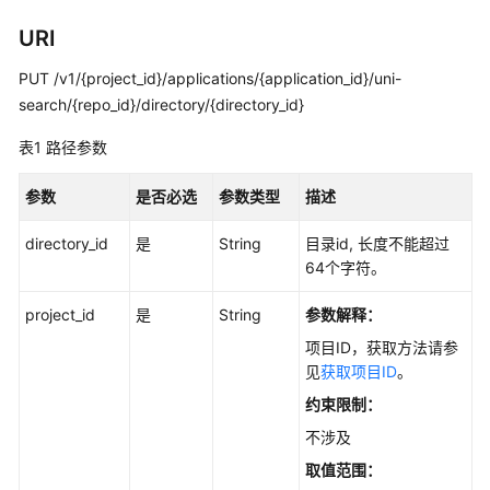
用
URI
户
指
PUT /v1/{project_id}/applications/{application_id}/uni-
南
search/{repo_id}/directory/{directory_id}
最
表1
路径参数
佳
实
参数
是否必选
参数类型
描述
践
directory_id
是
String
目录id, 长度不能超过
API
64个字符。
参
考
project_id
是
String
参数解释：
项目ID，获取方法请参
使
见
获取项目ID
。
用
约束限制：
前
必
不涉及
读
取值范围：