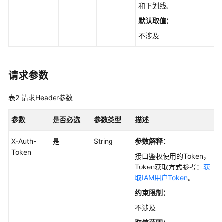
和下划线。
录
管
默认取值：
理
不涉及
创
建
请求参数
文
档
目
表2
请求Header参数
录
-
参数
是否必选
参数类型
描述
CreateDirectory
X-Auth-
是
String
参数解释：
获
Token
接口鉴权使用的Token，
取
Token获取方式参考：
获
文
取IAM用户Token
。
档
约束限制：
目
录
不涉及
-