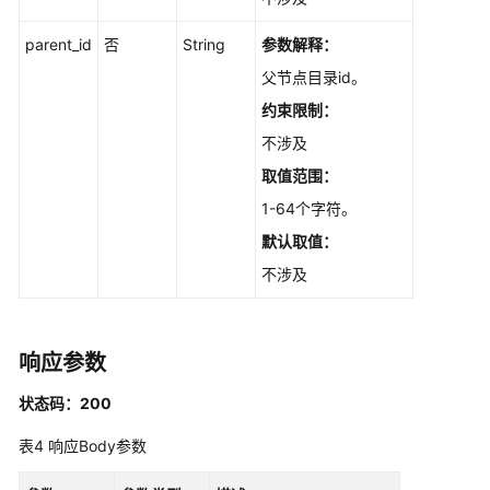
批
量
parent_id
否
String
参数解释：
修
父节点目录id。
改
文
约束限制：
档
不涉及
目
取值范围：
录
-
1-64个字符。
UpdateDirectoryOfFile
默认取值：
不涉及
结
构
化
数
响应参数
据
状态码：200
文
表4
响应Body参数
件
管