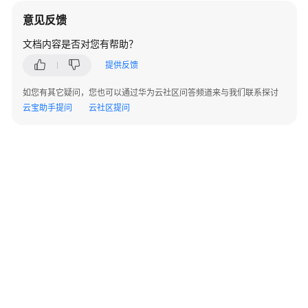
术
意见反馈
语
文档内容是否对您有帮助？
责
提供反馈
任
共
如您有其它疑问，您也可以通过华为云社区问答频道来与我们联系探讨
担
云宝助手提问
云社区提问
云
服
务
等
级
协
议
（SLA）
白
皮
书