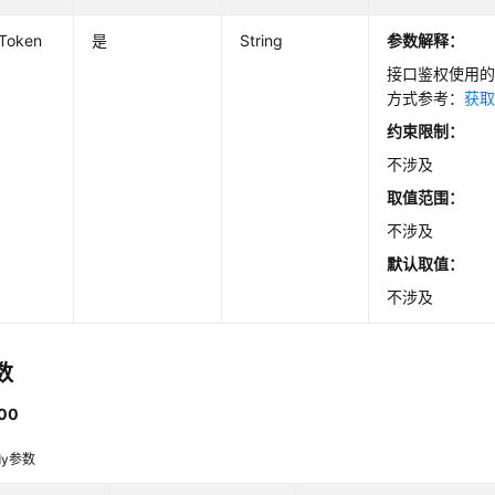
-Token
是
String
参数解释：
接口鉴权使用的T
方式参考：
获取
约束限制：
不涉及
取值范围：
不涉及
默认取值：
不涉及
数
00
dy参数