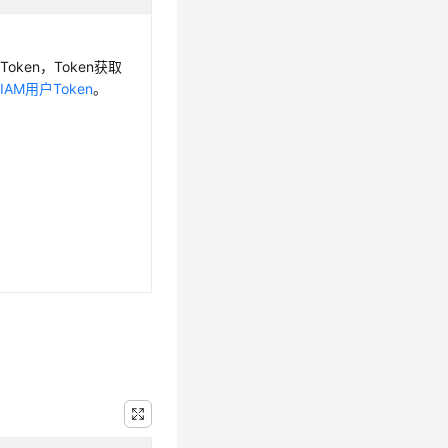
oken，Token获取
IAM用户Token
。