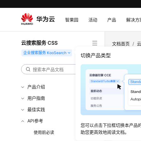
智果园
活动
产品
解决方
云搜索服务 CSS
文档首页
/
云
目录 - ListDir
切换产品类型
获取文档
产品介绍
更新时间
用户指南
功能介
最佳实践
获取知识
API参考
您可以点击下拉框切换本产品
助您更高效地阅读文档。
使用前必读
URI