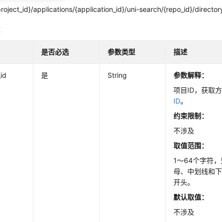
roject_id}/applications/{application_id}/uni-search/{repo_id}/director
数
是否必选
参数类型
描述
_id
是
String
参数解释：
项目ID，获取
ID
。
约束限制：
不涉及
取值范围：
1～64个字符
母、中划线和
开头。
默认取值：
不涉及