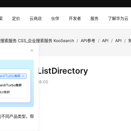
案
定价
云商店
伙伴
开发者
服务
了解华为云
搜索服务 CSS_企业搜索服务 KooSearch
/
API参考
/
API
/
API
/
ectory
目录 - ListDirectory
：
2026-03-16 GMT+08:00
绍
库下的文档目录信息。
的不同产品类型，帮