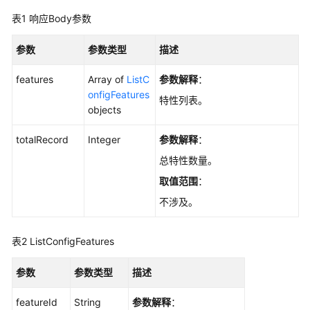
实
践
表1
响应Body参数
开
参数
参数类型
描述
发
指
features
Array of
ListC
参数解释
：
南
onfigFeatures
特性列表。
objects
API
totalRecord
Integer
参数解释
：
参
考
总特性数量。
取值范围
：
使
不涉及。
用
前
必
表2
ListConfigFeatures
读
参数
参数类型
描述
API
概
featureId
String
参数解释
：