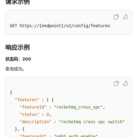
期
请求示例
管
理
GET https://{endpoint}/v2/config/features
消
费
组
响应示例
管
理
状态码：200
查询成功。
Topic
管
理
{
消
"features"
:
[
{
息
"featureId"
:
"rocketmq_cross_vpc"
,
管
"status"
:
0
,
理
"description"
:
"rocketmq cross vpc switch"
}
,
{
用
"featureId"
:
"pdp5_auth_enable"
,