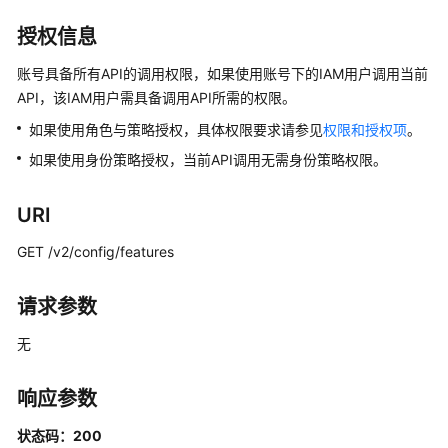
介
绍
授权信息
计
账号具备所有API的调用权限，如果使用账号下的IAM用户调用当前
费
API，该IAM用户需具备调用API所需的权限。
说
如果使用角色与策略授权，具体权限要求请参见
权限和授权项
。
明
如果使用身份策略授权，当前API调用无需身份策略权限。
快
速
URI
入
门
GET /v2/config/features
用
请求参数
户
指
无
南
响应参数
最
佳
状态码：200