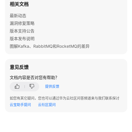
相关文档
产
品
最新动态
规
漏洞修复策略
格
版本支持公告
列
表
版本发布说明
-
图解Kafka、RabbitMQ和RocketMQ的差异
ListEngineProducts
查
意见反馈
询
文档内容是否对您有帮助？
实
例
提供反馈
在
CES
如您有其它疑问，您也可以通过华为云社区问答频道来与我们联系探讨
的
云宝助手提问
云社区提问
监
控
层
级