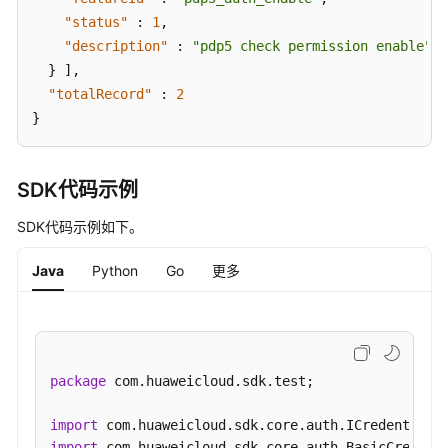
户
"status"
:
1
,
管
理
"description"
:
"pdp5 check permission enable"
}
]
,
元
"totalRecord"
:
2
数
}
据
迁
移
SDK代码示例
参
SDK代码示例如下。
数
管
Java
Python
Go
更多
理
标
签
管
package
 com.huaweicloud.sdk.test;

理
import
import