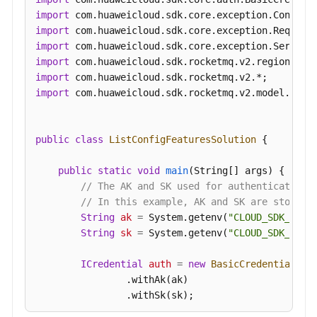
实
import
例
import
诊
import
断
import
import
规
import
 com.huaweicloud.sdk.rocketmq.v2.model.*;

格
变
更
public
class
ListConfigFeaturesSolution
 {

管
理
public
static
void
main
(String[] args)
 {

// The AK and SK used for authentication 
实
// In this example, AK and SK are stored 
例
String
ak
=
 System.getenv(
"CLOUD_SDK_AK"
);
管
String
sk
=
 System.getenv(
"CLOUD_SDK_SK"
);
理
ICredential
auth
=
new
BasicCredentials
()

后
                .withAk(ak)

台
                .withSk(sk);

任
务