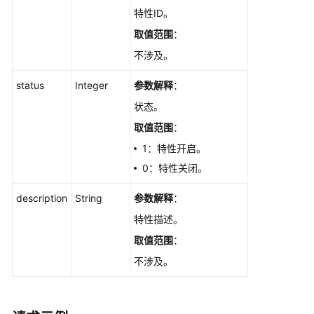
览
特性ID。
如
取值范围
：
何
不涉及。
调
用
status
Integer
参数解释
：
API
状态。
快
取值范围
：
速
1：特性开启。
入
0：特性关闭。
门
description
String
参数解释
：
API
特性描述。
V2（推
荐）
取值范围
：
不涉及。
生
命
周