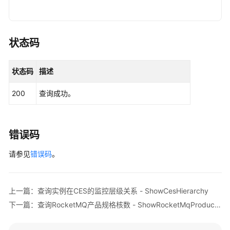
RocketMQClient
client
=
 RocketMQClient.new
管
                .withCredential(auth)

理
                .withRegion(RocketMQRegion.valueO
                .build();

状态码
其
ListConfigFeaturesRequest
request
=
new
L
他
try
 {

接
状态码
描述
ListConfigFeaturesResponse
response
=
口
            System.out.println(response.toString()
200
查询成功。
        } 
catch
 (ConnectionException e) {

查
            e.printStackTrace();

询
        } 
catch
 (RequestTimeoutException e) {

可
            e.printStackTrace();

错误码
用
        } 
catch
 (ServiceResponseException e) {

区
请参见
            e.printStackTrace();

错误码
。
信
            System.out.println(e.getHttpStatusCode
息
            System.out.println(e.getRequestId());

-
            System.out.println(e.getErrorCode());

上一篇：查询实例在CES的监控层级关系 - ShowCesHierarchy
ListAvailableZones
            System.out.println(e.getErrorMsg());

下一篇：查询RocketMQ产品规格核数 - ShowRocketMqProductCores
        }

查
    }

询