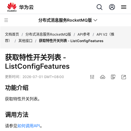
分布式消息服务RocketMQ版
文档首页
/
分布式消息服务RocketMQ版
/
API参考
/
API V2（推
荐）
/
其他接口
/
获取特性开关列表 - ListConfigFeatures
最
获取特性开关列表 -
新
ListConfigFeatures
动
态
更新时间：
2026-07-01 GMT+08:00
服
功能介绍
务
公
获取特性开关列表。
告
调用方法
产
品
请参见
如何调用API
。