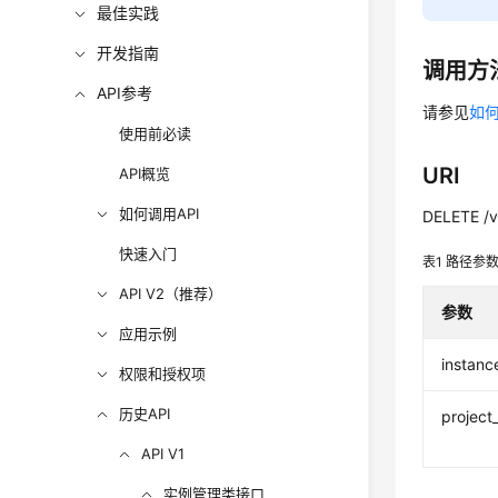
最佳实践
开发指南
调用方
API参考
请参见
如何
使用前必读
URI
API概览
如何调用API
DELETE /v1
快速入门
表1
路径参
API V2（推荐）
参数
应用示例
instanc
权限和授权项
历史API
project
API V1
实例管理类接口