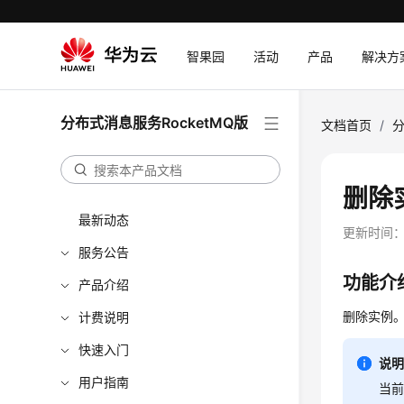
智果园
活动
产品
解决方
分布式消息服务RocketMQ版
文档首页
/
分
删除
最新动态
更新时间
服务公告
功能介
产品介绍
删除实例
计费说明
快速入门
说
用户指南
当前