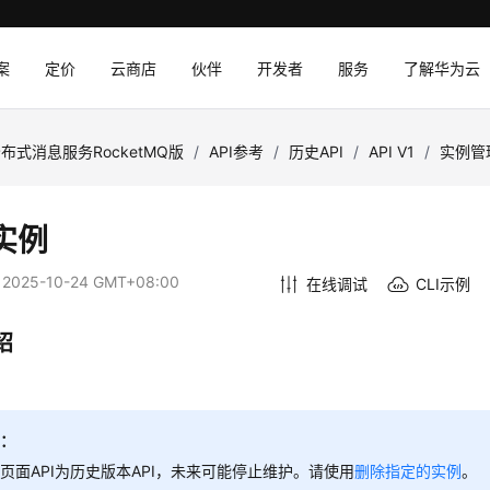
案
定价
云商店
伙伴
开发者
服务
了解华为云
布式消息服务RocketMQ版
/
API参考
/
历史API
/
API V1
/
实例管
实例
：
2025-10-24 GMT+08:00
在线调试
CLI示例
绍
。
明：
页面API为历史版本API，未来可能停止维护。请使用
删除指定的实例
。