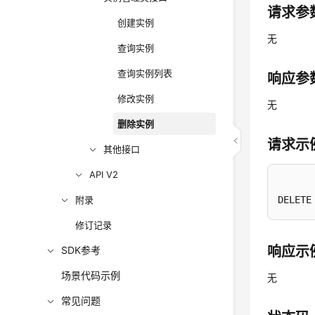
请求参
创建实例
无
查询实例
查询实例列表
响应参
修改实例
无
删除实例
请求示
其他接口
API V2
附录
DELETE
修订记录
响应示
SDK参考
场景代码示例
无
常见问题