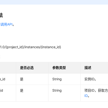
法
调用API
。
.0/{project_id}/instances/{instance_id}
数
是否必选
参数类型
描述
e_id
是
String
实例ID。
_id
是
String
项目ID，获取
ID
。