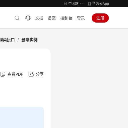
中国站
华为云App
文档
备案
控制台
登录
注册
理类接口
/
删除实例
分享
查看PDF