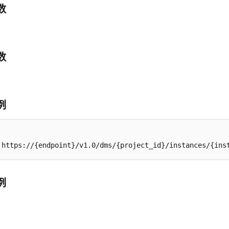
数
数
例
 https://{endpoint}/v1.0/dms/{project_id}/instances/{ins
例