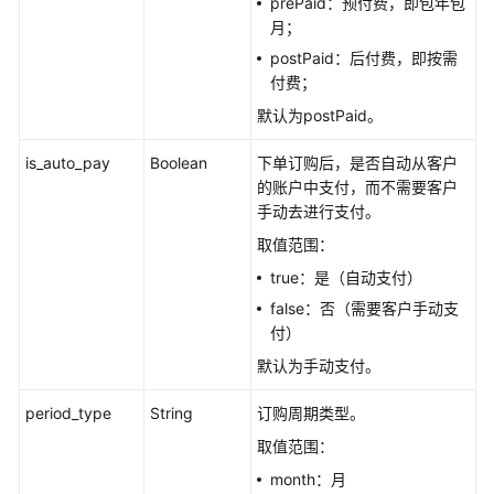
prePaid：预付费，即包年包
用
月；
参
考
postPaid：后付费，即按需
付费；
产
默认为postPaid。
品
术
is_auto_pay
Boolean
下单订购后，是否自动从客户
语
的账户中支付，而不需要客户
手动去进行支付。
责
取值范围：
任
共
true：是（自动支付）
担
false：否（需要客户手动支
付）
云
默认为手动支付。
服
务
period_type
String
订购周期类型。
等
取值范围：
级
协
month：月