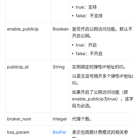
true：支持
API
false：不支持
V2
enable_publicip
Boolean
是否开启公网访问功能。默认不
附
开启公网。
录
true：开启
修
false：不开启
订
记
publicip_id
String
实例绑定的弹性IP地址的ID。
录
以英文逗号隔开多个弹性IP地址的
ID。
SDK
如果开启了公网访问功能（即
参
enable_publicip为true），该字
考
段为必选。
场
broker_num
Integer
代理个数。
景
代
bss_param
BssPar
表示包周期计费模式的相关参
码