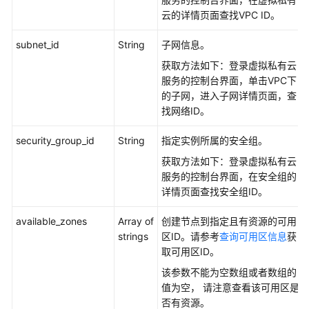
荐）
云的详情页面查找VPC ID。
应
subnet_id
String
子网信息。
用
获取方法如下：登录虚拟私有云
示
服务的控制台界面，单击VPC下
例
的子网，进入子网详情页面，查
找网络ID。
权
限
security_group_id
String
指定实例所属的安全组。
和
授
获取方法如下：登录虚拟私有云
权
服务的控制台界面，在安全组的
项
详情页面查找安全组ID。
available_zones
Array of
创建节点到指定且有资源的可用
历
strings
区ID。请参考
查询可用区信息
获
史
取可用区ID。
API
该参数不能为空数组或者数组的
API
值为空， 请注意查看该可用区是
V1
否有资源。