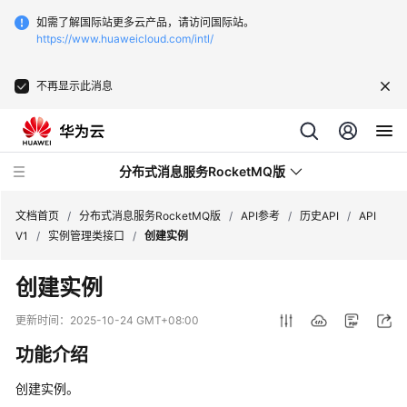
如需了解国际站更多云产品，请访问国际站。
https://www.huaweicloud.com/intl/
不再显示此消息
分布式消息服务RocketMQ版
文档首页
/
分布式消息服务RocketMQ版
/
API参考
/
历史API
/
API
V1
/
实例管理类接口
/
创建实例
最
创建实例
新
动
更新时间：
2025-10-24 GMT+08:00
态
功能介绍
服
创建实例。
务