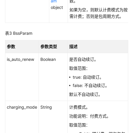
am
数。
示
object
例
如果为空，则默认计费模式为按
需计费；否则是包周期方式。
常
见
表3
BssParam
问
题
参数
参数类型
描述
视
is_auto_renew
Boolean
是否自动续订。
频
取值范围：
帮
助
true: 自动续订。
false: 不自动续订。
文
默认不自动续订。
档
下
charging_mode
String
计费模式。
载
功能说明：付费方式。
取值范围：
通