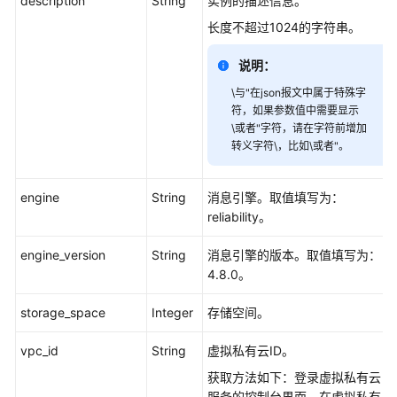
description
String
实例的描述信息。
必
长度不超过1024的字符串。
读
说明：
API
概
\与"在json报文中属于特殊字
览
符，如果参数值中需要显示
\或者"字符，请在字符前增加
转义字符\，比如\或者"。
如
何
调
engine
String
消息引擎。取值填写为：
用
reliability。
API
engine_version
String
消息引擎的版本。取值填写为：
快
4.8.0。
速
入
storage_space
Integer
存储空间。
门
vpc_id
String
虚拟私有云ID。
API
获取方法如下：登录虚拟私有云
V2（推
服务的控制台界面，在虚拟私有