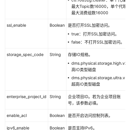
询
最大Topic数16000，单个代理
实
最大消费组数16000
例
列
ssl_enable
Boolean
是否打开SSL加密访问。
表
true：打开SSL加密访问。
修
false：不打开SSL加密访问。
改
storage_spec_code
实
String
存储IO规格。
例
dms.physical.storage.high.v2:
高IO类型磁盘
删
dms.physical.storage.ultra.v2:
除
超高IO类型磁盘
实
例
enterprise_project_id
String
企业项目ID。若为企业项目账
号，该参数必填。
其
他
enable_acl
Boolean
是否开启访问控制列表。
接
口
ipv6_enable
Boolean
是否支持IPv6。