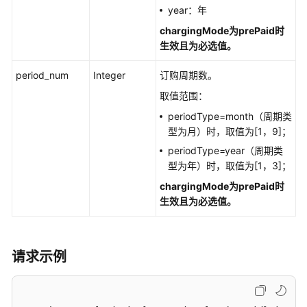
议
year：年
（SLA）
chargingMode为prePaid时
生效且为必选值。
白
皮
period_num
Integer
订购周期数。
书
资
取值范围：
源
periodType=month（周期类
型为月）时，取值为[1，9]；
支
periodType=year（周期类
持
型为年）时，取值为[1，3]；
区
域
chargingMode为prePaid时
生效且为必选值。
系
统
权
请求示例
限