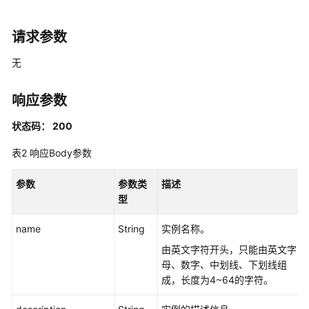
指
南
请求参数
最
无
佳
实
响应参数
践
状态码： 200
开
发
表2
响应Body参数
指
南
参数
参数类
描述
型
API
参
name
String
实例名称。
考
由英文字符开头，只能由英文字
母、数字、中划线、下划线组
使
成，长度为4~64的字符。
用
前