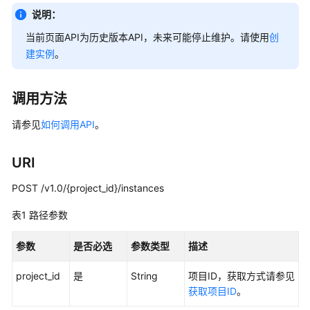
公
说明：
告
当前页面API为历史版本API，未来可能停止维护。请使用
创
产
建实例
。
品
介
调用方法
绍
请参见
如何调用API
。
计
费
URI
说
明
POST /v1.0/{project_id}/instances
快
表1
路径参数
速
入
参数
是否必选
参数类型
描述
门
project_id
是
String
项目ID，获取方式请参见
用
获取项目ID
。
户