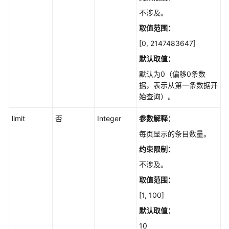
不涉及。
如
取值范围：
何
调
[0, 2147483647]
用
默认取值
：
API
默认为0（偏移0条数
据，表示从第一条数据开
API
始查询）。
引
limit
否
Integer
参数解释：
擎
版
每页显示的条目数量。
本
约束限制：
和
不涉及。
规
格
取值范围：
[1, 100]
磁
默认取值
：
盘
管
10