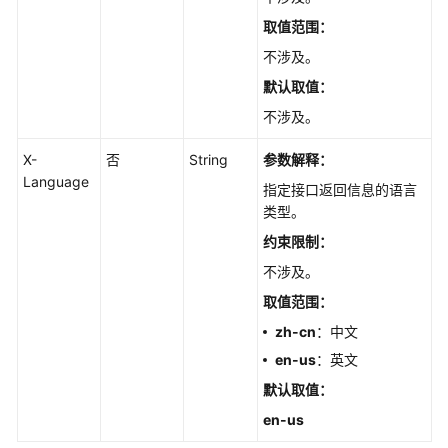
复
取值范围：
管
理
不涉及。
默认取值
：
日
不涉及。
志
管
X-
否
String
参数解释：
理
Language
指定接口返回信息的语言
指
类型。
标
约束限制：
管
不涉及。
理
取值范围：
慢
zh-cn
：中文
SQL
en-us
：英文
默认取值
：
全
量
en-us
SQL