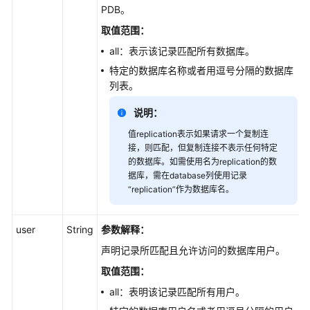
管
PDB。
理
取值范围：
数
all：表示该记录匹配所有数据库。
据
库
特定的数据库名称或者用逗号分隔的数据库
和
列表。
用
说明：
户
值replication表示如果请求一个复制连
创
接，则匹配，但复制连接不表示任何特定
的数据库。如需使用名为replication的数
建
据库，需在database列使用记录
数
“replication”作为数据库名。
据
库
-
user
String
参数解释：
CreatingaDatabase
声明记录所匹配且允许访问的数据库用户。
创
取值范围：
建
all：表明该记录匹配所有用户。
数