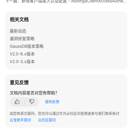
下一篇：新增客户端接入认证配置 - AddingaClientAccessAuthenticationConfiguration
数
据
库
相关文档
表
列
最新动态
表
漏洞修复策略
-
GaussDB版本策略
QueryingDatabaseTables
V2.0-8.x版本
V2.0-3.x版本
删
除
数
意见反馈
据
库
文档内容是否对您有帮助？
SCHEMA
提供反馈
-
DeletingaSchema
如您有其它疑问，您也可以通过华为云社区问答频道来与我们联系探讨
云宝助手提问
云社区提问
创
建