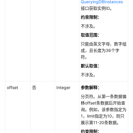
QueryingDBInstances
接口获取实例ID。
性
能
约束限制：
白
不涉及。
皮
取值范围：
书
只能由英文字母、数字组
API
成，且长度为36个字
参
符。
考
默认取值
：
不涉及。
使
用
offset
否
Integer
参数解释：
前
必
分页符。从第一条数据偏
读
移offset条数据后开始查
询。例如，该参数指定为
1，limit指定为10，则只
API
展示第11-20条数据。
概
览
约束限制：