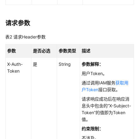
理
实
请求参数
例
管
表2
请求Header参数
理
参数
是否必选
参数类型
描述
参
数
X-Auth-
是
String
参数解释：
配
Token
置
用户Token。
通过调用IAM服务
获取用
版
户Token
接口获取。
本
请求响应成功后在响应消
升
息头中包含的“X-Subject-
级
Token”的值即为Token
值。
备
份
约束限制：
恢
不涉及。