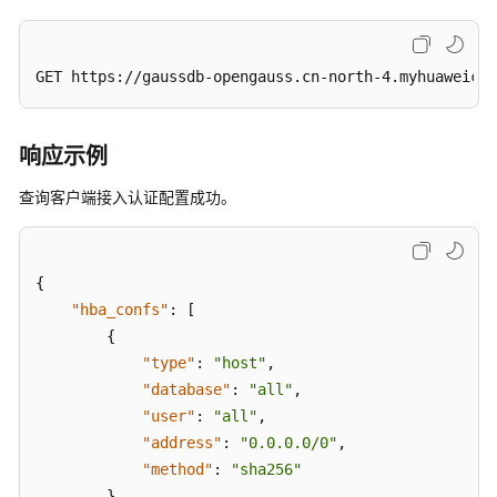
数
据
库
列
GET https://gaussdb-opengauss.cn-north-4.myhuaweiclo
表
-
QueryingDatabases
响应示例
查询客户端接入认证配置成功。
查
询
数
据
{
库
"hba_confs"
:
[
用
{
户
"type"
:
"host"
,
列
"database"
:
"all"
,
表
"user"
:
"all"
,
-
QueryingDatabaseUsers
"address"
:
"0.0.0.0/0"
,
"method"
:
"sha256"
查
}