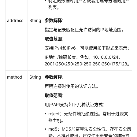
特定的数据库用户名或者用逗号分隔的用户
据
列表。
库
用
address
String
参数解释：
户
指定与记录匹配且允许访问的IP地址范围。
-
CreatingaDatabaseAccount
取值范围：
支持IPv4
和IPv6
，可以使用如下形式来表示：
创
IP地址/掩码长度。例如，10.10.0.0/24
、
建
2001:250:250:250:250:250:250:175/128
。
数
据
method
String
参数解释：
库
SCHEMA
声明连接时使用的认证方法。
-
取值范围：
CreatingaDatabaseSchema
用户API支持如下几种认证方式：
授
reject：无条件地拒绝连接。常用于过滤某
权
些主机。
数
md5：MD5加密算法安全性低，存在安全风
据
险，不推荐使用，建议使用更安全的加密算