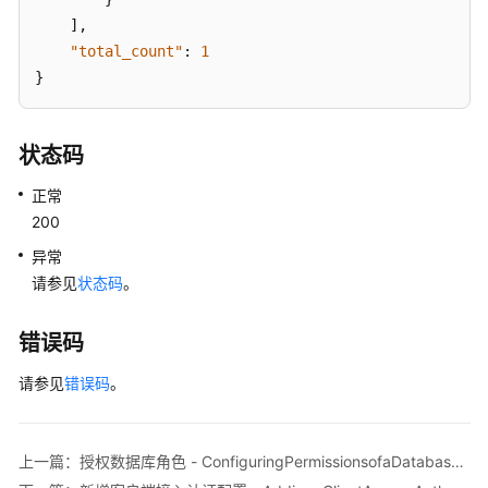
询
]
,
数
"total_count"
:
1
据
}
库
SCHEMA
列
状态码
表
-
正常
QueryingDatabaseSchemas
200
异常
删
请参见
状态码
。
除
数
据
错误码
库
请参见
错误码
-
。
DeletingaDatabase
查
上一篇：授权数据库角色 - ConfiguringPermissionsofaDatabaseRole
询