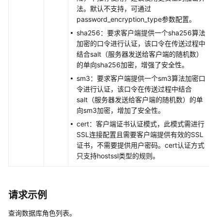
库
法。默认不支持，可通过
账
password_encryption_type参数配置。
号
sha256：要求客户端提供一个sha256算法
-
加密的口令进行认证，该口令在传送过程中
ConfiguringPermissionsofDatabaseAccounts
结合salt（服务器发送给客户端的随机数）
的单向sha256加密，增强了安全性。
重
置
sm3：要求客户端提供一个sm3算法加密口
数
令进行认证，该口令在传送过程中结合
据
salt（服务器发送给客户端的随机数）的单
库
向sm3加密，增加了安全性。
账
cert：客户端证书认证模式，此模式需进行
号
SSL连接配置且需要客户端提供有效的SSL
密
证书，不需要提供用户密码。cert认证方式
码
只支持hostssl类型的规则。
-
ResettingaPasswordforaDatabaseAccount
请求示例
查
询
查询数据库角色列表。