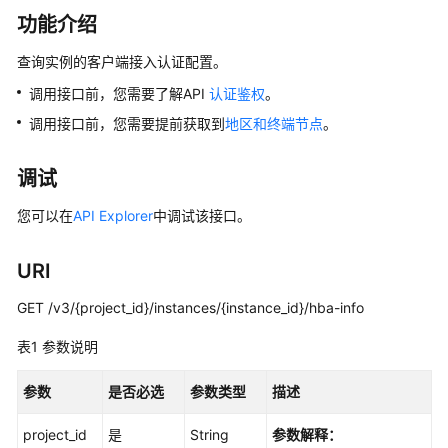
公
功能介绍
告
查询实例的客户端接入认证配置。
产
调用接口前，您需要了解API
认证鉴权
。
品
介
调用接口前，您需要提前获取到
地区和终端节点
。
绍
调试
计
费
您可以在
API Explorer
中调试该接口。
说
明
URI
快
GET /v3/{project_id}/instances/{instance_id}/hba-info
速
入
表1
参数说明
门
参数
是否必选
参数类型
描述
用
project_id
户
是
String
参数解释：