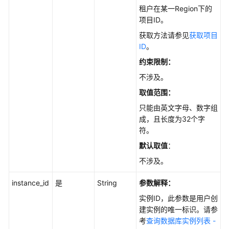
指
租户在某一Region下的
南
项目ID。
获取方法请参见
获取项目
开
ID
。
发
指
约束限制：
南
不涉及。
取值范围：
调
优
只能由英文字母、数字组
指
成，且长度为32个字
南
符。
默认取值
：
参
不涉及。
考
instance_id
是
String
参数解释：
最
实例ID，此参数是用户创
佳
建实例的唯一标识。请参
实
考
查询数据库实例列表 -
践