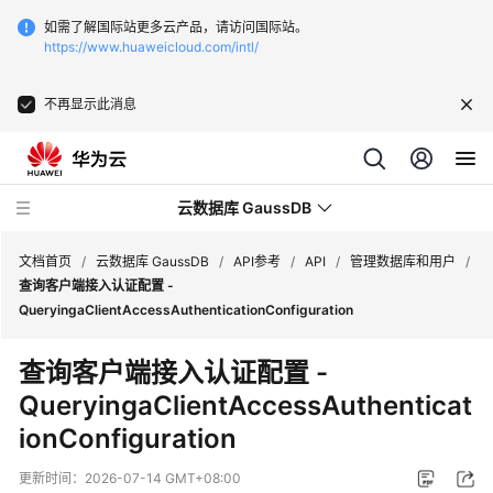
如需了解国际站更多云产品，请访问国际站。
https://www.huaweicloud.com/intl/
不再显示此消息
云数据库 GaussDB
文档首页
/
云数据库 GaussDB
/
API参考
/
API
/
管理数据库和用户
/
查询客户端接入认证配置 -
QueryingaClientAccessAuthenticationConfiguration
最
新
查询客户端接入认证配置 -
动
QueryingaClientAccessAuthenticat
态
ionConfiguration
服
务
更新时间：
2026-07-14 GMT+08:00