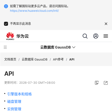
如需了解国际站更多云产品，请访问国际站。
https://www.huaweicloud.com/intl/
不再显示此消息
云数据库 GaussDB
文档首页
/
云数据库 GaussDB
/
API参考
/
API
API
最
新
更新时间：
2026-07-30 GMT+08:00
动
态
引擎版本和规格
磁盘管理
服
务
实例管理