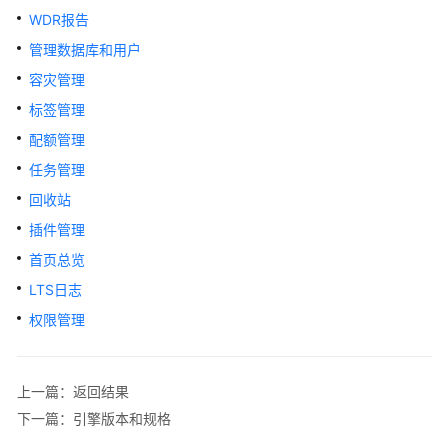
指
WDR报告
南
管理数据库和用户
开
容灾管理
发
标签管理
指
配额管理
南
任务管理
调
回收站
优
插件管理
指
南
首页总览
LTS日志
参
权限管理
考
最
佳
上一篇：返回结果
实
下一篇：引擎版本和规格
践