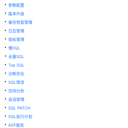
公
参数配置
告
版本升级
产
备份恢复管理
品
日志管理
介
指标管理
绍
慢SQL
计
全量SQL
费
Top SQL
说
明
诊断优化
SQL限流
快
空间分析
速
入
会话管理
门
SQL PATCH
SQL执行计划
用
户
ASP报告