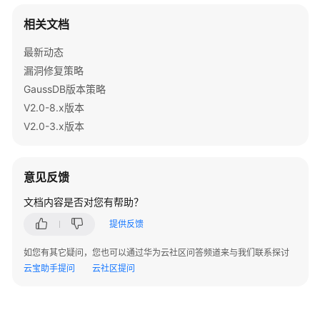
相关文档
性
能
最新动态
白
漏洞修复策略
皮
书
GaussDB版本策略
V2.0-8.x版本
API
V2.0-3.x版本
参
考
意见反馈
使
用
文档内容是否对您有帮助？
前
提供反馈
必
读
如您有其它疑问，您也可以通过华为云社区问答频道来与我们联系探讨
云宝助手提问
云社区提问
API
概
览