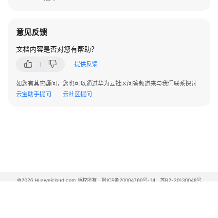
表
-
QueryingDatabaseTables
意见反馈
删
文档内容是否对您有帮助？
除
提供反馈
数
据
如您有其它疑问，您也可以通过华为云社区问答频道来与我们联系探讨
库
云宝助手提问
云社区提问
SCHEMA
-
DeletingaSchema
创
建
数
据
©2026 Huaweicloud.com 版权所有
黔ICP备20004760号-14
苏B2-20130048号
库
A2.B1.B2-20070312
增值电信业务经营许可证：B1.B2-20200593 | 代理域名注册服务机构：新网、西数
角
电子营业执照
贵公网安备 52990002000093号
色