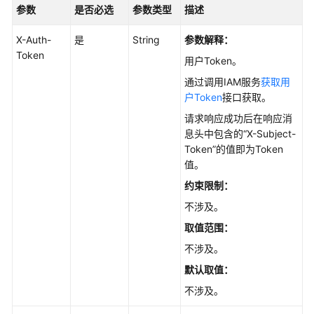
API
参数
是否必选
参数类型
描述
API
X-Auth-
是
String
参数解释：
Token
用户Token。
引
擎
通过调用IAM服务
获取用
版
户Token
接口获取。
本
请求响应成功后在响应消
和
息头中包含的“X-Subject-
规
Token”的值即为Token
格
值。
约束限制：
磁
盘
不涉及。
管
取值范围：
理
不涉及。
实
默认取值
：
例
不涉及。
管