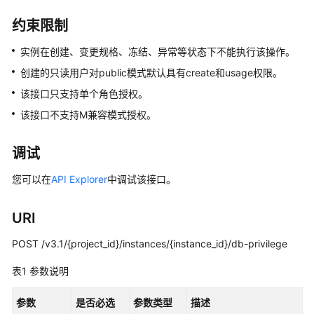
介
绍
约束限制
计
实例在创建、变更规格、冻结、异常等状态下不能执行该操作。
费
创建的只读用户对public模式默认具有create和usage权限。
说
该接口只支持单个角色授权。
明
该接口不支持M兼容模式授权。
快
速
调试
入
门
您可以在
API Explorer
中调试该接口。
用
URI
户
指
POST /v3.1/{project_id}/instances/{instance_id}/db-privilege
南
表1
参数说明
开
发
参数
是否必选
参数类型
描述