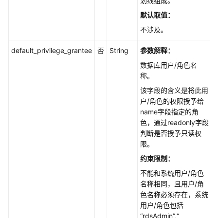
划线组成。
默认取值：
创
不涉及。
建
数
default_privilege_grantee
否
String
参数解释：
据
库
数据库用户/角色名
SCHEMA
称。
-
该字段的含义是将此用
CreatingaDatabaseSchema
户/角色的权限授予给
name字段指定的角
授
色，通过readonly字段
权
判断是否授予只读权
数
限。
据
约束限制
：
库
账
不能和系统用户/角色
号
名称相同，且用户/角
-
色名称必须存在，系统
ConfiguringPermissionsofDatabaseAccounts
用户/角色包括
“rdsAdmin”,“