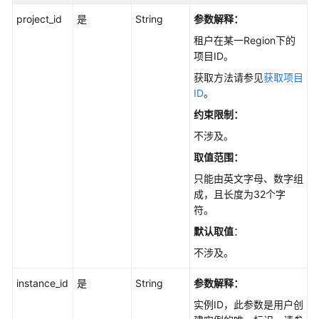
指
南
project_id
是
String
参数解释：
租户在某一Region下的
调
项目ID。
优
获取方法请参见
获取项目
指
ID
。
南
约束限制：
参
不涉及。
考
取值范围：
最
只能由英文字母、数字组
佳
成，且长度为32个字
实
符。
践
默认取值
：
不涉及。
性
能
instance_id
是
String
参数解释：
白
皮
实例ID，此参数是用户创