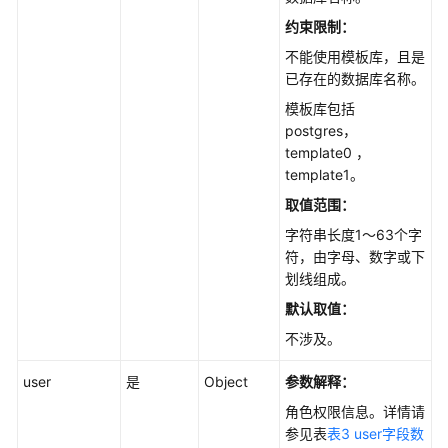
志
管
约束限制
：
理
不能使用模板库，且是
已存在的数据库名称。
指
模板库包括
标
postgres，
管
template0 ，
理
template1。
慢
取值范围：
SQL
字符串长度1～63个字
符，由字母、数字或下
全
划线组成。
量
默认取值：
SQL
不涉及。
Top
user
是
Object
参数解释：
SQL
角色权限信息。详情请
诊
参见表
表3 user字段数