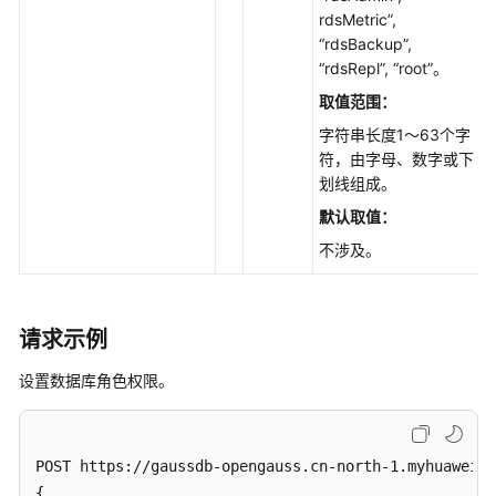
rdsMetric”,
重
“rdsBackup”,
置
“rdsRepl”, “root”。
数
据
取值范围：
库
字符串长度1～63个字
账
符，由字母、数字或下
号
划线组成。
密
码
默认取值：
-
不涉及。
ResettingaPasswordforaDatabaseAccount
查
请求示例
询
数
设置数据库角色权限。
据
库
列
表
POST https://gaussdb-opengauss.cn-north-1.myhuaweicl
-
{ 
