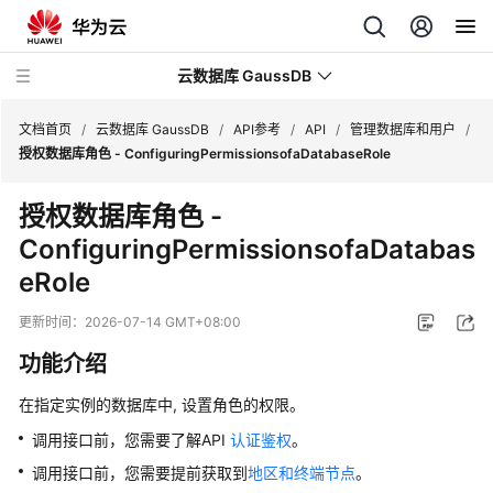
云数据库 GaussDB
文档首页
/
云数据库 GaussDB
/
API参考
/
API
/
管理数据库和用户
/
授权数据库角色 - ConfiguringPermissionsofaDatabaseRole
最
授权数据库角色 -
新
ConfiguringPermissionsofaDatabas
动
态
eRole
服
更新时间：
2026-07-14 GMT+08:00
务
功能介绍
公
告
在指定实例的数据库中, 设置角色的权限。
调用接口前，您需要了解API
认证鉴权
。
产
品
调用接口前，您需要提前获取到
地区和终端节点
。