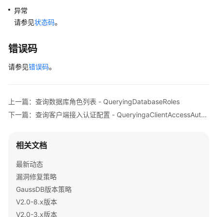
列
异常
表
请参见
状态码
。
-
QueryingDatabaseSchemas
错误码
删
请参见
错误码
。
除
数
据
上一篇：查询数据库角色列表 - QueryingDatabaseRoles
库
-
下一篇：查询客户端接入认证配置 - QueryingaClientAccessAuthenticationConfiguration
DeletingaDatabase
相关文档
查
询
最新动态
数
漏洞修复策略
据
库
GaussDB版本策略
表
V2.0-8.x版本
列
V2.0-3.x版本