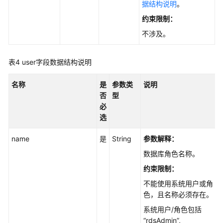
断
据结构说明
。
优
约束限制
：
化
不涉及。
SQL
限
表4
user字段数据结构说明
流
名称
是
参数类
说明
空
否
型
间
必
分
选
析
name
是
String
参数解释：
会
数据库角色名称。
话
约束限制
：
管
理
不能使用系统用户或角
色，且名称必须存在。
SQL
系统用户/角色包括
PATCH
“rdsAdmin”,