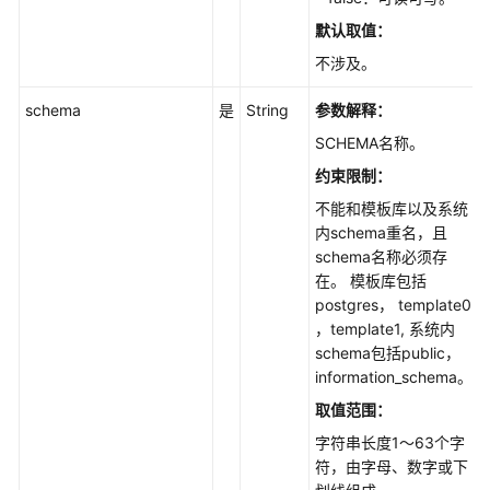
和
用
默认取值：
户
不涉及。
创
schema
是
String
参数解释：
建
SCHEMA名称。
数
据
约束限制
：
库
不能和模板库以及系统
-
内schema重名，且
CreatingaDatabase
schema名称必须存
在。 模板库包括
创
postgres， template0
建
，template1, 系统内
数
schema包括public，
据
information_schema。
库
取值范围：
用
户
字符串长度1～63个字
-
符，由字母、数字或下
CreatingaDatabaseAccount