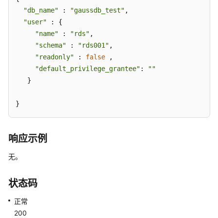
QueryingDatabases
"db_name"
 : 
"gaussdb_test"
, 

"user"
 : { 

查
"name"
 : 
"rds"
, 

询
"schema"
 : 
"rds001"
, 

数
"readonly"
 : 
false
 ,

据
"default_privilege_grantee"
: 
""
库
   } 

用
户
}
列
表
-
QueryingDatabaseUsers
响应示例
无。
查
询
数
状态码
据
正常
库
SCHEMA
200