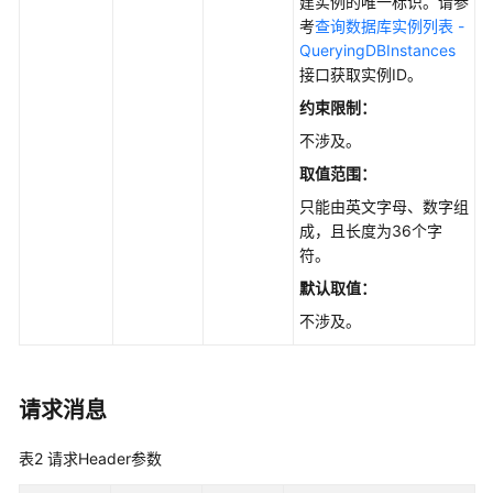
书
建实例的唯一标识。请参
考
查询数据库实例列表 -
QueryingDBInstances
API
接口获取实例ID。
参
考
约束限制：
不涉及。
使
取值范围：
用
前
只能由英文字母、数字组
必
成，且长度为36个字
读
符。
默认取值
：
API
不涉及。
概
览
如
请求消息
何
调
表2
请求Header参数
用