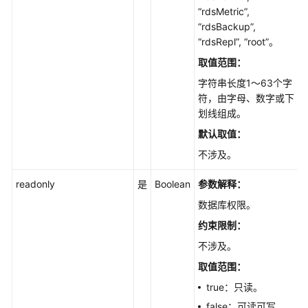
“rdsMetric”,
SQL
“rdsBackup”,
执
“rdsRepl”, “root”。
行
取值范围：
计
划
字符串长度1～63个字
符，由字母、数字或下
ASP
划线组成。
报
默认取值：
告
不涉及。
WDR
readonly
是
Boolean
参数解释：
报
告
数据库权限。
约束限制
：
管
不涉及。
理
数
取值范围：
据
true：只读。
库
false：可读可写。