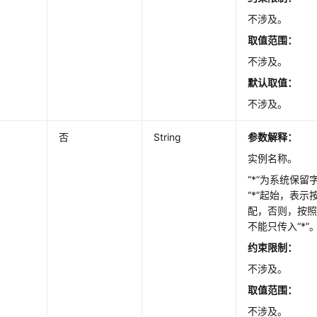
不涉及。
取值范围：
nstance
不涉及。
默认取值
：
rimary/StandbySwitchover
不涉及。
否
String
参数解释：
实例名称。
“*”为系统保留
“*”起始，表示
配，否则，按照
不能只传入“*”
约束限制：
不涉及。
DBInstance
取值范围：
不涉及。