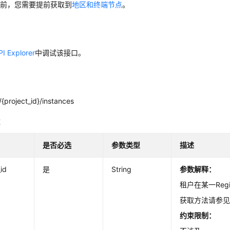
口前，您需要提前获取到
地区和终端节点
。
PI Explorer
中调试该接口。
{project_id}/instances
数
是否必选
参数类型
描述
_id
是
String
参数解释：
租户在某一Reg
获取方法请参
约束限制：