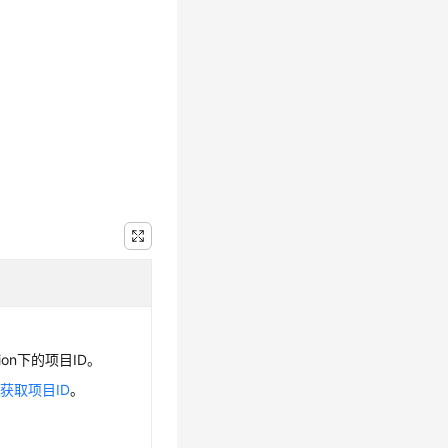
ion下的项目ID。
见
获取项目ID
。