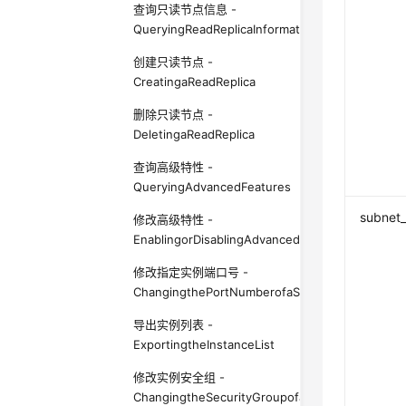
查询只读节点信息 -
QueryingReadReplicaInformation
创建只读节点 -
CreatingaReadReplica
删除只读节点 -
DeletingaReadReplica
查询高级特性 -
QueryingAdvancedFeatures
subnet_
修改高级特性 -
EnablingorDisablingAdvancedFeatures
修改指定实例端口号 -
ChangingthePortNumberofaSpecifiedDBInstanc
导出实例列表 -
ExportingtheInstanceList
修改实例安全组 -
ChangingtheSecurityGroupofanInstance