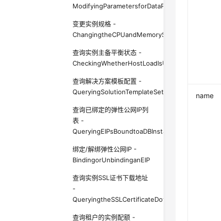
ModifyingParametersforDataRedistribution
变更实例规格 -
ChangingtheCPUandMemorySpecificationsofanI
查询实例主备平衡状态 -
CheckingWhetherHostLoadIsUnbalancedDuetoaP
查询解决方案模板配置 -
QueryingSolutionTemplateSettings
name
查询已绑定的弹性公网IP列
表 -
QueryingEIPsBoundtoaDBInstance
绑定/解绑弹性公网IP -
BindingorUnbindinganEIP
查询实例SSL证书下载地址
-
QueryingtheSSLCertificateDownloadAddressofa
查询租户的实例配额 -