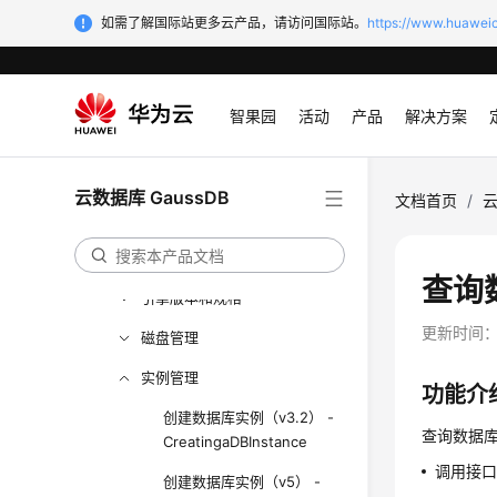
最佳实践
如需了解国际站更多云产品，请访问国际站。
https://www.huaweic
性能白皮书
API参考
智果园
活动
产品
解决方案
使用前必读
API概览
云数据库 GaussDB
文档首页
/
云
如何调用API
API
查询数
引擎版本和规格
更新时间
磁盘管理
实例管理
功能介
创建数据库实例（v3.2） -
查询数据库
CreatingaDBInstance
调用接口
创建数据库实例（v5） -