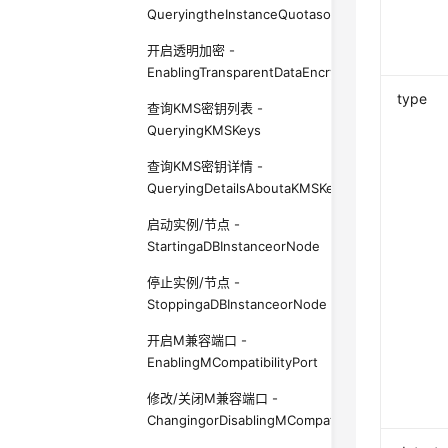
QueryingtheInstanceQuotasofaTenant
开启透明加密 -
EnablingTransparentDataEncryption
type
查询KMS密钥列表 -
QueryingKMSKeys
查询KMS密钥详情 -
QueryingDetailsAboutaKMSKey
启动实例/节点 -
StartingaDBInstanceorNode
停止实例/节点 -
StoppingaDBInstanceorNode
开启M兼容端口 -
EnablingMCompatibilityPort
修改/关闭M兼容端口 -
ChangingorDisablingMCompatibilityPort