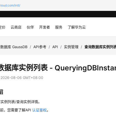
loud.com/intl/
定价
云商店
伙伴
开发者
服务
了解华为云
数据库 GaussDB
/
API参考
/
API
/
实例管理
/
查询数据库实例列表 - Q
据库实例列表 - QueryingDBInsta
：
2026-08-06 GMT+08:00
绍
实例列表/查询实例详情。
前，您需要了解API
认证鉴权
。