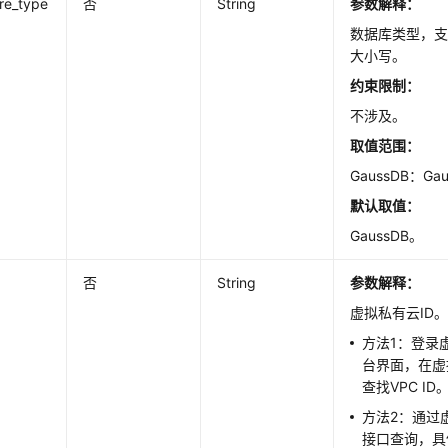
re_type
否
String
参数解释：
数据库类型，支持
大小写。
约束限制：
不涉及。
取值范围：
nce
GaussDB：G
默认取值
：
GaussDB。
否
String
参数解释：
虚拟私有云ID
ry+1Standby+1LogInstance
方法1：登录
台界面，在虚
查找VPC ID
方法2：通过
Primary+2StandbyInstance
接口查询，具