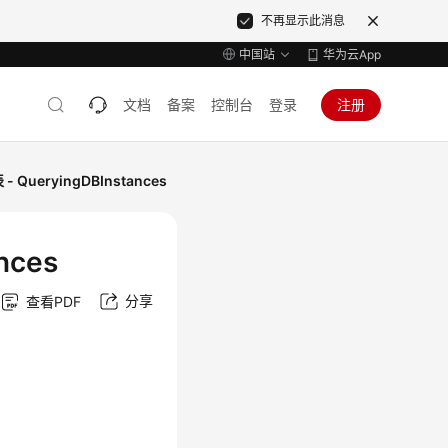
不再显示此消息
中国站
华为云App
文档
备案
控制台
登录
注册
ueryingDBInstances
nces
分享
查看PDF