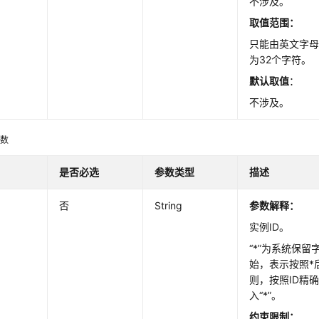
不涉及。
取值范围：
只能由英文字
为32个字符。
hards
默认取值
：
不涉及。
参数
是否必选
参数类型
描述
否
String
参数解释：
实例ID。
“*”为系统保留
始，表示按照*
则，按照ID精
distribution
入“*”。
约束限制：