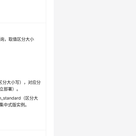
查询，取值区分大小
se（区分大小写），对应分
立部署）。
tion_standard（区分大
集中式版实例。