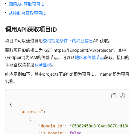
公
调用API获取项目ID
告
从控制台获取项目ID
产
调用API获取项目ID
品
介
项目ID可以通过调用
查询指定条件下的项目信息
API获取。
绍
获取项目ID的接口为“GET https://{Endpoint}/v3/projects”，其中
计
{Endpoint}为IAM的终端节点，可以从
地区和终端节点
获取。接口的
费
认证鉴权请参见
认证鉴权
。
说
响应示例如下，其中projects下的“id”即为项目ID，“name”即为项目
明
名称。
快
速
入
{
门
"projects"
:
[
{
用
"domain_id"
:
"65382450e8f64ac0870cd180d1
户
"is_domain"
:
false
,