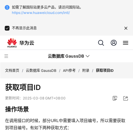
如需了解国际站更多云产品，请访问国际站。
https://www.huaweicloud.com/intl/
不再显示此消息
云数据库 GaussDB
文档首页
/
云数据库 GaussDB
/
API参考
/
附录
/
获取项目ID
获取项目ID
最
新
更新时间：
2025-03-08 GMT+08:00
动
操作场景
态
在调用接口的时候，部分URL中需要填入项目编号，所以需要获取
服
到项目编号。有如下两种获取方式：
务