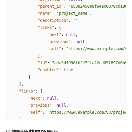
指
"parent_id"
:
"65382450e8f64ac0870cd180d1
南
"name"
:
"project_name"
,
"description"
:
""
,
开
"links"
:
{
发
"next"
:
null
,
指
"previous"
:
null
,
南
"self"
:
"https://www.example.com/v3/
调
}
,
优
"id"
:
"a4a5d4098fb4474fa22cd05f897d6b99"
指
"enabled"
:
true
南
}
]
,
参
"links"
:
{
考
"next"
:
null
,
"previous"
:
null
,
最
"self"
:
"https://www.example.com/v3/projects
佳
}
实
}
践