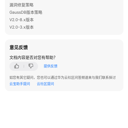
漏洞修复策略
如
GaussDB版本策略
何
V2.0-8.x版本
调
V2.0-3.x版本
用
API
意见反馈
API
文档内容是否对您有帮助？
权
提供反馈
限
和
如您有其它疑问，您也可以通过华为云社区问答频道来与我们联系探讨
授
云宝助手提问
云社区提问
权
项
附
录
异