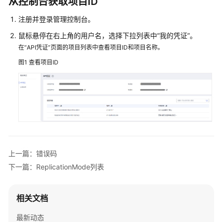
从控制台获取项目ID
性
注册并登录管理控制台。
能
鼠标悬停在右上角的用户名，选择下拉列表中“我的凭证”。
白
在“API凭证”页面的项目列表中查看项目ID和项目名称。
皮
书
图1
查看项目ID
API
参
考
使
用
前
上一篇：错误码
必
下一篇：ReplicationMode列表
读
API
相关文档
概
览
最新动态