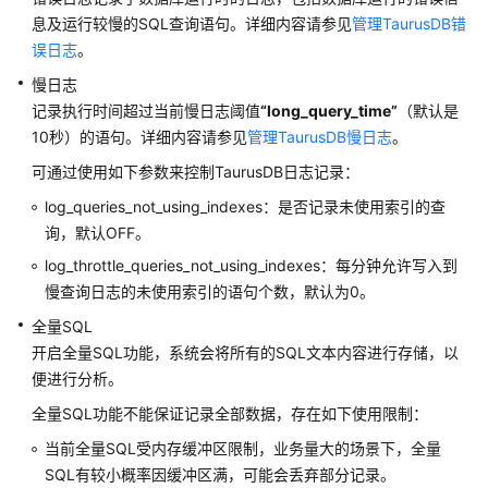
服
息及运行较慢的SQL查询语句。详细内容请参见
管理TaurusDB错
务
误日志
。
公
慢日志
告
记录执行时间超过当前慢日志阈值
“long_query_time”
（默认是
10秒）的语句。详细内容请参见
管理TaurusDB慢日志
。
产
品
可通过使用如下参数来控制TaurusDB日志记录：
介
log_queries_not_using_indexes：是否记录未使用索引的查
绍
询，默认OFF。
计
log_throttle_queries_not_using_indexes：每分钟允许写入到
费
慢查询日志的未使用索引的语句个数，默认为0。
说
全量SQL
明
开启全量SQL功能，系统会将所有的SQL文本内容进行存储，以
便进行分析。
快
速
全量SQL功能不能保证记录全部数据，存在如下使用限制：
入
当前全量SQL受内存缓冲区限制，业务量大的场景下，全量
门
SQL有较小概率因缓冲区满，可能会丢弃部分记录。