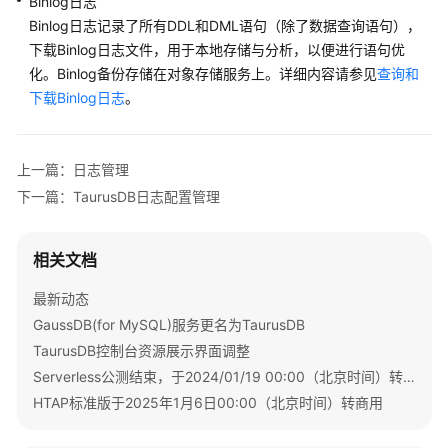
Binlog日志
使
Binlog日志记录了所有DDL和DML语句（除了数据查询语句），
用
下载Binlog日志文件，用于本地存储与分析，以便进行语句优
TaurusDB
化。Binlog备份存储在对象存储服务上。详细内容请参见
查询和
的
下载Binlog日志
。
权
限
上一篇：日志管理
购
买
下一篇：TaurusDB日志配置管理
实
例
相关文档
连
最新动态
接
GaussDB(for MySQL)服务更名为TaurusDB
实
例
TaurusDB控制台资源展示界面调整
Serverless公测结束，于2024/01/19 00:00（北京时间）转商用
使
HTAP标准版于2025年1月6日00:00（北京时间）转商用
用
数