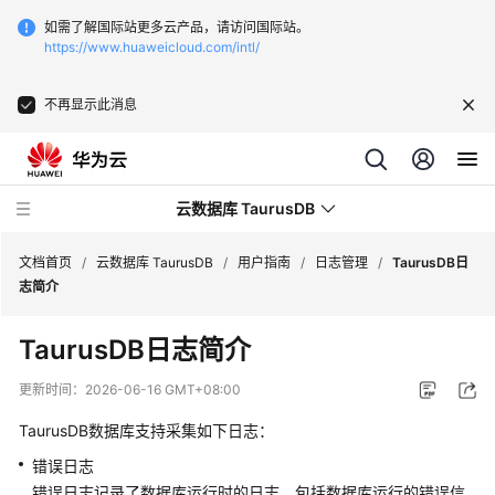
如需了解国际站更多云产品，请访问国际站。
https://www.huaweicloud.com/intl/
不再显示此消息
云数据库 TaurusDB
文档首页
/
云数据库 TaurusDB
/
用户指南
/
日志管理
/
TaurusDB日
志简介
TaurusDB日志简介
最
更新时间：
2026-06-16 GMT+08:00
新
TaurusDB数据库支持采集如下日志：
动
态
错误日志
错误日志记录了数据库运行时的日志，包括数据库运行的错误信