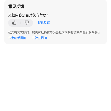
据
意见反馈
库
文档内容是否对您有帮助？
数
提供反馈
据
迁
如您有其它疑问，您也可以通过华为云社区问答频道来与我们联系探讨
移
云宝助手提问
云社区提问
实
例
管
理
版
本
升
级
数
据