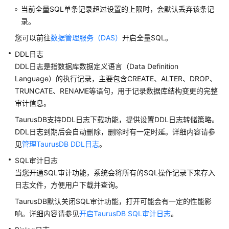
内
当前全量SQL单条记录超过设置的上限时，会默认丢弃该条记
核
录。
介
您可以前往
数据管理服务（DAS）
开启全量SQL。
绍
DDL日志
用
DDL日志是指数据库数据定义语言（Data Definition
户
Language）的执行记录，主要包含CREATE、ALTER、DROP、
指
TRUNCATE、RENAME等语句，用于记录数据库结构变更的完整
南
审计信息。
TaurusDB支持DDL日志下载功能，提供设置DDL日志转储策略。
选
DDL日志到期后会自动删除，删除时有一定时延。详细内容请参
型
见
管理TaurusDB DDL日志
。
建
议
SQL审计日志
当您开通SQL审计功能，系统会将所有的SQL操作记录下来存入
通
日志文件，方便用户下载并查询。
过
TaurusDB默认关闭SQL审计功能，打开可能会有一定的性能影
IAM
响。详细内容请参见
开启TaurusDB SQL审计日志
。
授
予