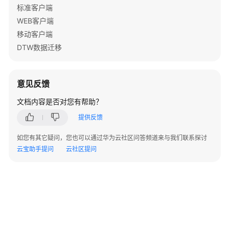
标准客户端
理
WEB客户端
常
移动客户端
见
DTW数据迁移
问
题
意见反馈
文
档
文档内容是否对您有帮助？
下
提供反馈
载
如您有其它疑问，您也可以通过华为云社区问答频道来与我们联系探讨
云宝助手提问
云社区提问
通
用
参
考
产
品