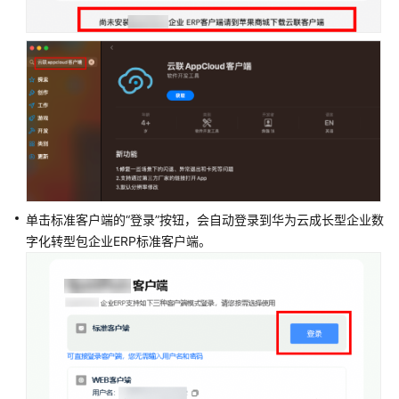
移
动
端
登
录
标
准
客
户
单击标准客户端的“登录”按钮，会自动登录到华为云成长型企业数
端
hash
字化转型包企业ERP标准客户端。
值
校
验
企
业
管
理