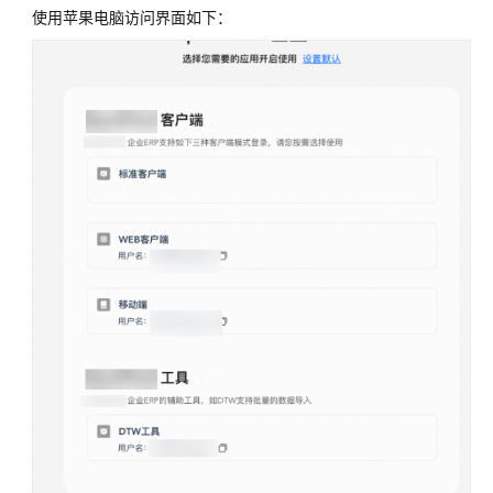
置
使用苹果电脑访问界面如下：
标
准
客
户
端
登
录
WEB
客
户
端
登
录
DTW
登
录