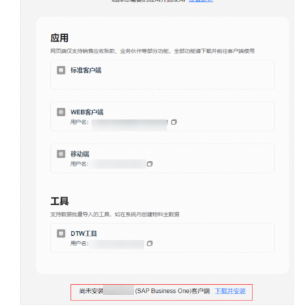
ERP
用
户
指
南
（即
将
下
线）
登
录
IMC
默
认
登
录
项
设