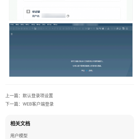
员
指
南
(新）
ERP
用
户
指
南
(新)
最
上一篇：默认登录项设置
佳
实
下一篇：WEB客户端登录
践
相关文档
运
维
用户模型
管