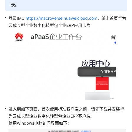
指
录。
南
登录IMC
https://macroverse.huaweicloud.com
，单击首页华为
最
云成长型企业数字化转型包企业ERP应用卡片
新
动
态
企
业
管
理
员
指
南
（即
将
进入到如下页面，首次使用标准客户端之前，请先下载并安装华
下
为云成长型企业数字化转型包企业ERP客户端。
线）
使用Windows电脑访问界面如下：