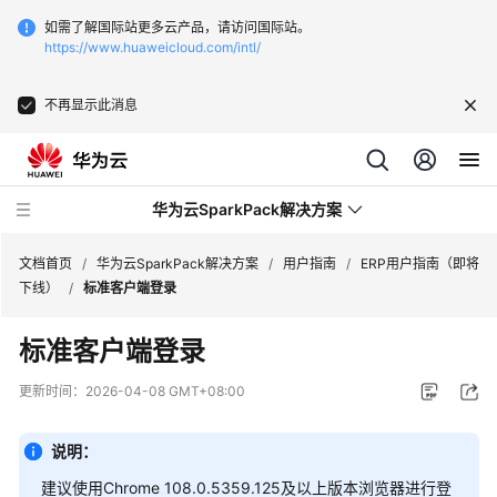
如需了解国际站更多云产品，请访问国际站。
https://www.huaweicloud.com/intl/
不再显示此消息
华为云SparkPack解决方案
文档首页
/
华为云SparkPack解决方案
/
用户指南
/
ERP用户指南（即将
下线）
/
标准客户端登录
产
标准客户端登录
品
介
更新时间：
2026-04-08 GMT+08:00
绍
说明：
用
户
建议使用Chrome 108.0.5359.125及以上版本浏览器进行登