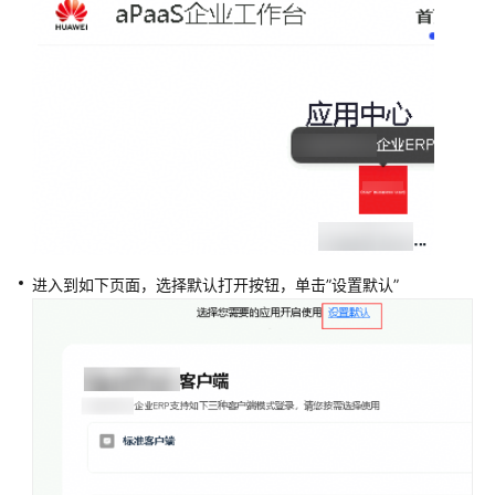
指
南
最
新
动
态
企
业
管
理
进入到如下页面，选择默认打开按钮，单击”设置默认”
员
指
南
（即
将
下
线）