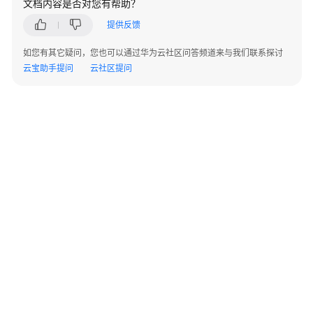
文档内容是否对您有帮助？
移
提供反馈
动
端
如您有其它疑问，您也可以通过华为云社区问答频道来与我们联系探讨
登
云宝助手提问
云社区提问
录
标
准
客
户
端
hash
值
校
验
企
©2026 Huaweicloud.com 版权所有
黔ICP备20004760号-14
苏B2-20130048号
业
A2.B1.B2-20070312
管
增值电信业务经营许可证：B1.B2-20200593 | 代理域名注册服务机构：新网、西数
电子营业执照
贵公网安备 52990002000093号
理