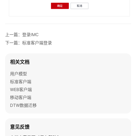
置
标
准
客
上一篇：登录IMC
户
端
下一篇：标准客户端登录
登
录
相关文档
WEB
用户模型
客
标准客户端
户
端
WEB客户端
登
移动客户端
录
DTW数据迁移
DTW
登
意见反馈
录