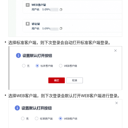
ERP
用
户
指
南
（即
将
选择标准客户端，则下次登录会自动打开标准客户端登录。
下
线）
登
录
IMC
默
选择WEB客户端，则下次登录会默认打开WEB客户端进行登录。
认
登
录
项
设