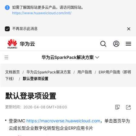
如需了解国际站更多云产品，请访问国际站。
https://www.huaweicloud.com/intl/
不再显示此消息
华为云SparkPack解决方案
文档首页
/
华为云SparkPack解决方案
/
用户指南
/
ERP用户指南（即将
下线）
/
默认登录项设置
产
默认登录项设置
品
介
更新时间：
2026-04-08 GMT+08:00
绍
登录IMC
https://macroverse.huaweicloud.com
，单击首页华为
用
云成长型企业数字化转型包企业ERP应用卡片
户