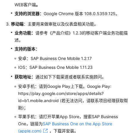
ERP
WEB客户端
。
用
支持的浏览器：
Google Chrome 版本 108.0.5359.125。
户
指
移动端
：主要用来做审批以及仪表盘相关功能。
南
业务功能：
请参考《产品介绍》1.2.3的移动客户端业务功能描
（即
述。
将
下
支持的版本：
线）
安卓：SAP Business One Mobile 1.2.17
IOS：SAP Business One Mobile 1.11.23
登
录
获取地址：
通过如下下载渠道或者联系实施顾问。
IMC
安卓手机：请到Google Play上下载。Google Play:
https://play.google.com/store/apps/details?
默
id=b1.mobile.android (若无法访问，请联系项目经理获取帮
认
助)；
登
录
苹果手机：请打开苹果App Store，搜索SAP Business
项
One，链接为
SAP Business One on the App Store
设
(apple.com)
，下载并安装。