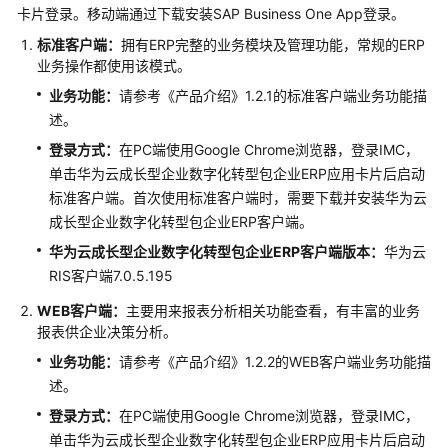
指
卡片登录。移动端通过下载安装SAP Business One App登录。
南
标准客户端：
拥有ERP完整的业务模块及管理功能，常规的ERP
业务操作都使用该模式。
最
业务功能：
请参考《产品介绍》1.2.1的标准客户端业务功能描
新
述。
动
态
登录方式：
在PC端使用Google Chrome浏览器，登录IMC，
单击华为云成长型企业数字化转型包企业ERP应用卡片后启动
企
标准客户端。首次使用标准客户端时，需要下载并安装华为云
业
成长型企业数字化转型包企业ERP客户端。
管
华为云成长型企业数字化转型包企业ERP客户端版本：
华为云
理
RIS客户端7.0.5.195
员
指
WEB客户端：
主要用来报表分析相关功能查看，有丰富的业务
南
报表供企业决策分析。
（即
业务功能：
请参考《产品介绍》1.2.2的WEB客户端业务功能描
将
述。
下
线）
登录方式：
在PC端使用Google Chrome浏览器，登录IMC，
单击华为云成长型企业数字化转型包企业ERP应用卡片后启动