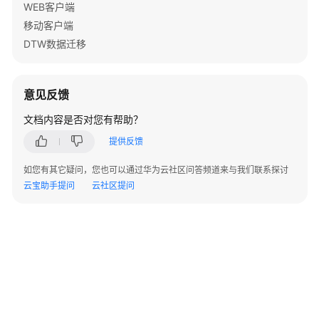
WEB客户端
移
移动客户端
动
DTW数据迁移
端
登
录
意见反馈
标
文档内容是否对您有帮助？
准
提供反馈
客
户
如您有其它疑问，您也可以通过华为云社区问答频道来与我们联系探讨
端
云宝助手提问
云社区提问
hash
值
校
验
企
业
管
理