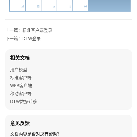
移
动
端
登
上一篇：标准客户端登录
录
下一篇：DTW登录
标
准
相关文档
客
户
用户模型
端
标准客户端
hash
WEB客户端
值
移动客户端
校
DTW数据迁移
验
企
意见反馈
业
管
文档内容是否对您有帮助？
理