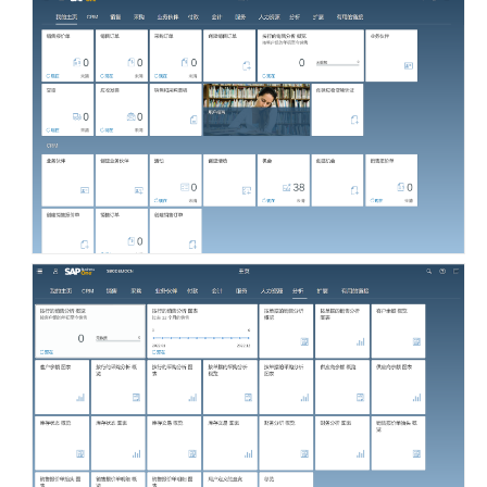
置
标
准
客
户
端
登
录
WEB
客
户
端
登
录
DTW
登
录