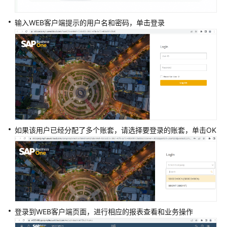
ERP
用
输入WEB客户端提示的用户名和密码，单击登录
户
指
南
（即
将
下
线）
登
录
如果该用户已经分配了多个账套，请选择要登录的账套，单击OK
IMC
默
认
登
录
项
登录到WEB客户端页面，进行相应的报表查看和业务操作
设