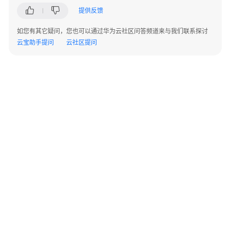
员
提供反馈
指
如您有其它疑问，您也可以通过华为云社区问答频道来与我们联系探讨
南
云宝助手提问
云社区提问
(新）
ERP
用
户
指
南
(新)
最
佳
实
践
©2026 Huaweicloud.com 版权所有
黔ICP备20004760号-14
苏B2-20130048号
A2.B1.B2-20070312
运
增值电信业务经营许可证：B1.B2-20200593 | 代理域名注册服务机构：新网、西数
维
电子营业执照
贵公网安备 52990002000093号
管