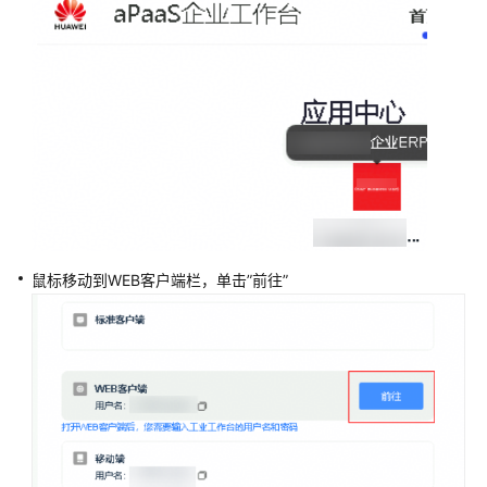
指
南
最
新
动
态
企
业
管
理
鼠标移动到WEB客户端栏，单击”前往”
员
指
南
（即
将
下
线）