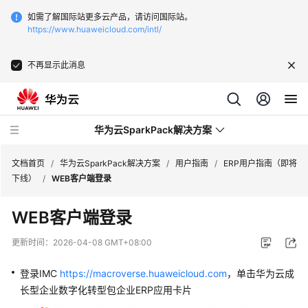
如需了解国际站更多云产品，请访问国际站。
https://www.huaweicloud.com/intl/
不再显示此消息
华为云SparkPack解决方案
文档首页
/
华为云SparkPack解决方案
/
用户指南
/
ERP用户指南（即将
下线）
/
WEB客户端登录
产
WEB客户端登录
品
介
更新时间：
2026-04-08 GMT+08:00
绍
登录IMC
https://macroverse.huaweicloud.com
，单击华为云成
用
长型企业数字化转型包企业ERP应用卡片
户