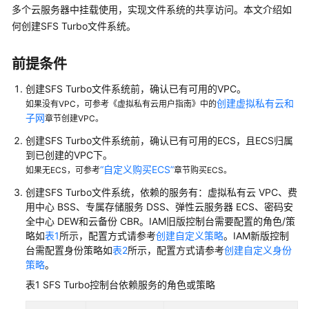
公
多个云服务器中挂载使用，实现文件系统的共享访问。本文介绍如
告
何创建SFS Turbo文件系统。
产
前提条件
品
介
创建SFS Turbo文件系统前，确认已有可用的VPC。
绍
创建虚拟私有云和
如果没有VPC，可参考《虚拟私有云用户指南》中的
子网
章节创建VPC。
计
创建SFS Turbo文件系统前，确认已有可用的ECS，且ECS归属
费
到已创建的VPC下。
说
“自定义购买ECS”
如果无ECS，可参考
章节购买ECS。
明
创建SFS Turbo文件系统，依赖的服务有：虚拟私有云 VPC、费
用中心 BSS、专属存储服务 DSS、弹性云服务器 ECS、密码安
快
全中心 DEW和云备份 CBR。IAM旧版控制台需要配置的角色/策
速
略如
表1
所示，配置方式请参考
创建自定义策略
。IAM新版控制
入
台需配置身份策略如
表2
所示，配置方式请参考
创建自定义身份
门
策略
。
用
表1
SFS Turbo控制台依赖服务的角色或策略
户