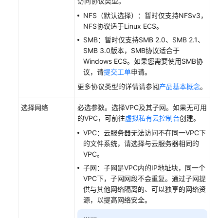
访问协议类型。
场
NFS（默认选择）：暂时仅支持NFSv3，
景
NFS协议适于Linux ECS。
代
SMB：暂时仅支持SMB 2.0、SMB 2.1、
码
SMB 3.0版本，SMB协议适合于
示
Windows ECS。如果您需要使用SMB协
例
议，请
提交工单
申请。
更多协议类型的详情请参阅
产品基本概念
。
常
见
选择网络
必选参数。选择VPC及其子网。如果无可用
问
的VPC，可前往
虚拟私有云控制台
创建。
题
VPC：云服务器无法访问不在同一VPC下
故
的文件系统，请选择与云服务器相同的
障
VPC。
排
子网：子网是VPC内的IP地址块，同一个
除
VPC下，子网网段不会重复。通过子网提
供与其他网络隔离的、可以独享的网络资
视
源，以提高网络安全。
频