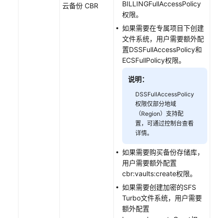
件
BILLINGFullAccessPolicy
云备份 CBR
系
权限。
统
如果需要在专属项目下创建
文件系统，用户需要额外配
管
置DSSFullAccessPolicy和
理
ECSFullPolicy权限。
SFS
Turbo
说明：
目
DSSFullAccessPolicy
录
权限仅部分地域
配
（Region）支持配
额
置，可通过控制台查看
详情。
扩
如果需要购买备份存储库，
容
用户需要额外配置
SFS
cbr:vaults:create权限。
Turbo
文
如果需要创建加密的SFS
件
Turbo文件系统，用户需要
系
额外配置
统