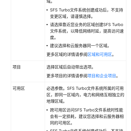
域。
DNS
SFS Turbo文件系统创建成功后，不支持
服
变更区域，请谨慎选择。
务
器
请选择靠近您业务的区域创建SFS Turbo
文件系统，以降低网络时延，提高访问速
数
度。
据
建议选择和云服务器同一个区域。
迁
更多区域的详情请参阅
区域和可用区
。
移
项目
选择区域后自动带出选项。
数
更多项目的详情请参阅
项目和企业项目
。
据
加
可用区
必选参数。SFS Turbo文件系统所属的可用
密
区，即同一区域内，电力和网络互相独立的
地理区域。
管
理
跨可用区访问SFS Turbo文件系统时性能
SFS
会有一定损耗，建议您选择和云服务器相
Turbo
同的可用区。
文
SFS Turbo文件系统创建成功后，不支持