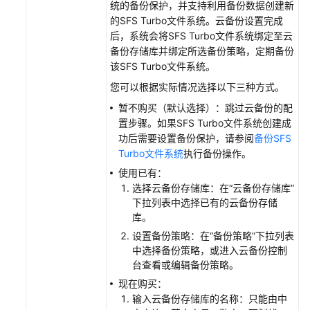
统的备份保护，并支持利用备份数据创建新
共
的SFS Turbo文件系统。云备份设置完成
担
后，系统会将SFS Turbo文件系统绑定至云
备份存储库并绑定所选备份策略，定期备份
云
该SFS Turbo文件系统。
服
您可以根据实际情况选择以下三种方式。
务
等
暂不购买（默认选择）：跳过云备份的配
级
置步骤。如果SFS Turbo文件系统创建成
协
功后需要设置备份保护，请参阅
备份SFS
议
Turbo文件系统
执行备份操作。
（SLA）
使用已有：
选择云备份存储库：在“云备份存储库”
白
下拉列表中选择已有的云备份存储
皮
库。
书
设置备份策略：在“备份策略”下拉列表
资
中选择备份策略，或进入云备份控制
源
台查看或编辑备份策略。
现在购买：
支
输入云备份存储库的名称：只能由中
持