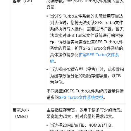
容量（GB）
必选参数。单个SFS Turbo文件系统的最大
AITurbo
容量。
加
速
当SFS Turbo文件系统的实际使用容量达
保
到该值时，您将无法对该SFS Turbo文件
存
系统执行写入操作，需要进行扩容。暂无
与
法直接对SFS Turbo文件系统进行缩容操
加
作，请根据实际需要设置SFS Turbo文件
载
系统的容量。扩容SFS Turbo文件系统的
checkpoint
具体操作请参阅
扩容SFS Turbo文件系
统
。
监
当选择HPC缓存型（停售）时，此参数指
控
为缓存数据分配的起始存储容量，以TB
与
为单位。
审
不同类型的SFS Turbo文件系统的容量详情
计
请参阅
SFS Turbo文件系统类型
。
典
带宽大小
主要指缓存带宽，多用于读多写少的场景。
型
（MB/s）
带宽能力越大，则对容量的需求越大。
应
当选择20MB/s/TiB、40MB/s/TiB、
用