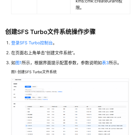
kms:cmk:createGrant权
限。
卸
载
SFS
创建SFS Turbo文件系统操作步骤
Turbo
文
登录SFS Turbo控制台
。
件
在页面右上角单击
“创建文件系统”
。
系
统
如
图1
所示，根据界面提示配置参数，参数说明如
表3
所示。
图1
创建SFS Turbo文件系统
管
理
SFS
Turbo
文
件
系
统
标
签