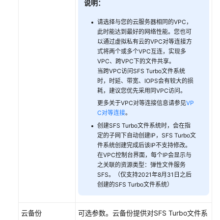
帮
说明：
助
请选择与您的云服务器相同的VPC，
此时能达到最好的网络性能。您也可
文
以通过虚拟私有云的VPC对等连接方
档
式将两个或多个VPC互连，实现多
下
VPC、跨VPC下的文件共享。
载
当跨VPC访问SFS Turbo文件系统
时，时延、带宽、IOPS会有较大的损
耗，建议您优先采用同VPC访问。
通
更多关于VPC对等连接信息请参见
VP
用
C对等连接
。
参
创建SFS Turbo文件系统时，会在指
考
定的子网下自动创建IP，SFS Turbo文
件系统创建完成后该IP不支持修改。
产
在VPC控制台界面，每个IP会显示与
品
之关联的资源类型：弹性文件服务
术
SFS。（仅支持2021年8月31日之后
语
创建的SFS Turbo文件系统）
责
云备份
可选参数。云备份提供对SFS Turbo文件系
任