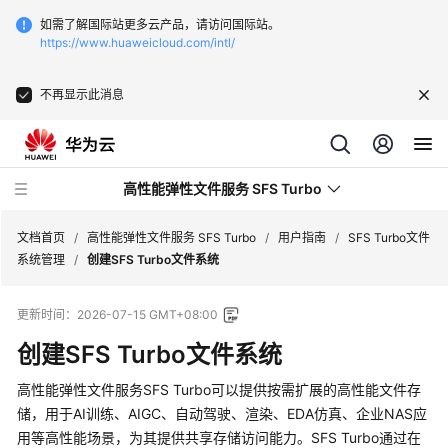
如需了解国际站更多云产品，请访问国际站。
https://www.huaweicloud.com/intl/
不再显示此消息
高性能弹性文件服务 SFS Turbo
文档首页
/
高性能弹性文件服务 SFS Turbo
/
用户指南
/
SFS Turbo文件
系统管理
/
创建SFS Turbo文件系统
最
更新时间：
2026-07-15 GMT+08:00
新
动
创建SFS Turbo文件系统
态
高性能弹性文件服务SFS Turbo可以提供按需扩展的高性能文件存
服
储，用于AI训练、AIGC、自动驾驶、渲染、EDA仿真、企业NAS应
务
用等高性能场景，为其提供共享存储访问能力。SFS Turbo通过在