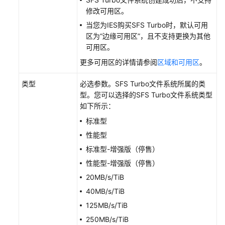
件
修改可用区。
系
当您为IES购买SFS Turbo时，默认可用
统
区为“边缘可用区”，且不支持更换为其他
与
可用区。
OBS
桶
更多可用区的详情请参阅
区域和可用区
。
的
存
类型
必选参数。SFS Turbo文件系统所属的类
储
型。您可以选择的SFS Turbo文件系统类型
联
如下所示：
动
标准型
性能型
备
标准型-增强版（停售）
份
SFS
性能型-增强版（停售）
Turbo
20MB/s/TiB
文
40MB/s/TiB
件
125MB/s/TiB
系
统
250MB/s/TiB