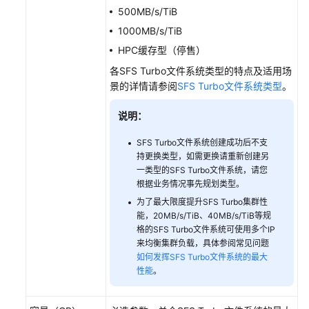
500MB/s/TiB
管
1000MB/s/TiB
理
HPC缓存型（停售）
服
务
各SFS Turbo文件系统类型的特点及适用场
配
景的详情请参阅
SFS Turbo文件系统类型
。
额
说明：
配
SFS Turbo文件系统创建成功后不支
置
持更换类型，如需更换请重新创建另
Active
一类型的SFS Turbo文件系统，请您
Directory
根据业务情况事先规划类型。
为了最大限度提升SFS Turbo集群性
配
能，20MB/s/TiB、40MB/s/TiB等规
置
格的SFS Turbo文件系统可使用多个IP
LDAP
来均衡集群负载，具体参阅常见问题
域
如何发挥SFS Turbo文件系统的最大
性能
。
通
过