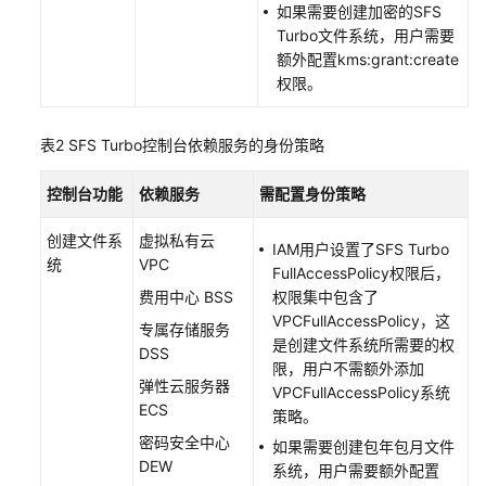
Turbo
如果需要创建加密的SFS
文
Turbo文件系统，用户需要
件
额外配置kms:grant:create
系
权限。
统
表2
SFS Turbo控制台依赖服务的身份策略
挂
载
控制台功能
依赖服务
需配置身份策略
SFS
Turbo
创建文件系
虚拟私有云
文
IAM用户设置了SFS Turbo
统
VPC
件
FullAccessPolicy权限后，
系
费用中心 BSS
权限集中包含了
统
VPCFullAccessPolicy，这
专属存储服务
是创建文件系统所需要的权
DSS
限，用户不需额外添加
查
弹性云服务器
VPCFullAccessPolicy系统
看
ECS
策略。
SFS
Turbo
密码安全中心
如果需要创建包年包月文件
文
DEW
系统，用户需要额外配置