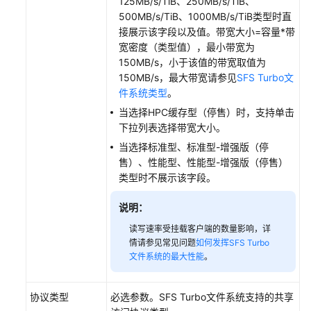
125MB/s/TiB、250MB/s/TiB、
举
500MB/s/TiB、1000MB/s/TiB类型时直
例
接展示该字段以及值。带宽大小=容量*带
宽密度（类型值），最小带宽为
性
150MB/s，小于该值的带宽取值为
能
150MB/s，最大带宽请参见
SFS Turbo文
调
件系统类型
。
优
当选择HPC缓存型（停售）时，支持单击
最
下拉列表选择带宽大小。
佳
当选择标准型、标准型-增强版（停
实
售）、性能型、性能型-增强版（停售）
践
类型时不展示该字段。
API
说明：
参
读写速率受挂载客户端的数量影响，详
考
情请参见常见问题
如何发挥SFS Turbo
文件系统的最大性能
。
SDK
参
考
协议类型
必选参数。SFS Turbo文件系统支持的共享