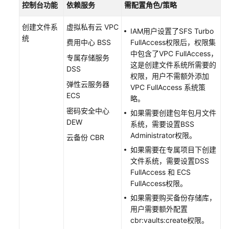
指
控制台功能
依赖服务
需配置角色/策略
南
创建文件系
虚拟私有云 VPC
IAM用户设置了SFS Turbo
统
权
费用中心 BSS
FullAccess权限后，权限集
限
中包含了VPC FullAccess，
专属存储服务
管
这是创建文件系统所需要的
DSS
理
权限，用户不需额外添加
弹性云服务器
VPC FullAccess 系统策
ECS
SFS
略。
Turbo
密码安全中心
如果需要创建包年包月文件
文
DEW
系统，需要设置BSS
件
Administrator权限。
云备份 CBR
系
如果需要在专属项目下创建
统
文件系统，需要设置DSS
管
FullAccess 和 ECS
理
FullAccess权限。
如果需要购买备份存储库，
创
用户需要额外配置
建
cbr:vaults:create权限。
SFS