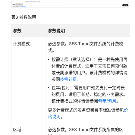
删
表3
参数说明
除
或
参数
参数说明
退
订
计费模式
必选参数。SFS Turbo文件系统的计费模
SFS
式。
Turbo
文
按需计费（默认选择）：是一种先使用再
件
付费的计费模式，适用于无需任何预付款
系
或长期承诺的用户。该计费模式的详情请
统
参阅
按需计费
。
包年/包月：需要用户预先支付一定时长
配
的费用，适用于长期、稳定的业务需求。
置
该计费模式的详情请参阅
包年/包月
。
解
更多计费模式的服务资费费率标准请参见
价
析
格说明
。
域
名
区域
必选参数。SFS Turbo文件系统所属的区
的