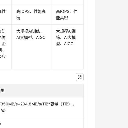
高性
高IOPS、性能高
高IOPS、性
密
能高密
自动
大规模AI训练、
大规模AI训
A仿
AI大模型、AIGC
练、AI大模
、企
型、AIGC
用、
b应
能型
n{350MB/s+204.8MB/s/TiB*容量（TiB），
/s}
万