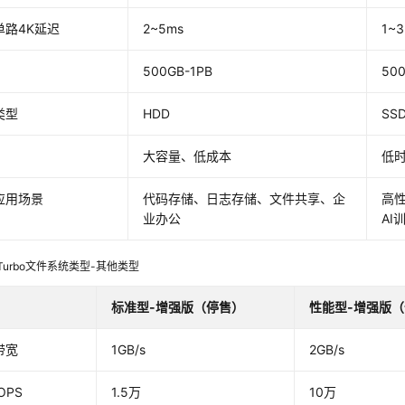
单路4K延迟
2~5ms
1~
500GB-1PB
500
类型
HDD
SS
大容量、低成本
低时
应用场景
代码存储、日志存储、文件共享、企
高
业办公
AI
 Turbo文件系统类型-其他类型
标准型-增强版（停售）
性能型-增强版
带宽
1GB/s
2GB/s
OPS
1.5万
10万