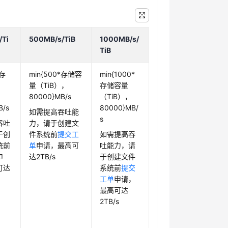
/Ti
500MB/s/TiB
1000MB/s/
TiB
*存
min{500*存储容
min{1000*
量（TiB），
存储容量
80000}MB/s
（TiB），
B/s
80000}MB/
如需提高吞吐能
s
吞吐
力，请于创建文
于创
件系统前
提交工
如需提高吞
统前
单
申请，最高可
吐能力，请
申
达2TB/s
于创建文件
可达
系统前
提交
工单
申请，
最高可达
2TB/s