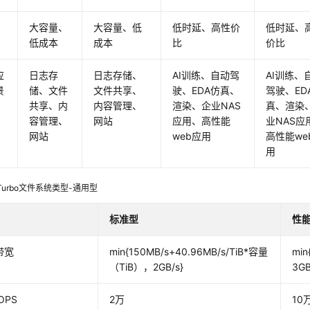
大容量、
大容量、低
低时延、高性价
低时延、
低成本
成本
比
价比
应
日志存
日志存储、
AI训练、自动驾
AI训练、
景
储、文件
文件共享、
驶、EDA仿真、
驾驶、ED
共享、内
内容管理、
渲染、企业NAS
真、渲染
容管理、
网站
应用、高性能
业NAS应
网站
web应用
高性能we
用
 Turbo文件系统类型-通用型
标准型
性
带宽
min{150MB/s+40.96MB/s/TiB*容量
mi
（TiB），2GB/s}
3GB
OPS
2万
10