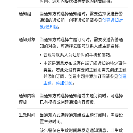
时间、通知内容模板等参数的组合编排。
排
除
通知组
当通知方式选择通知组时，需要选择发送告警
通知的通知组。创建通知组请参见
创建通知对
视
象/通知组
。
频
帮
通知对象
当通知方式选择主题订阅时，需要发送告警通
助
知的对象，可选择云账号联系人或主题名称。
云账号联系人为注册时的手机和邮箱。
文
档
主题是消息发布或客户端订阅通知的特定事件
下
类型，若此处没有需要的主题则需先创建主题
载
并添加订阅，创建主题并添加订阅请参见
创建
主题
、
添加订阅
。
通
通知内容
当通知方式选择通知组或主题订阅时，可选择
用
模板
已有模板或创建通知内容模板。
参
考
生效时间
当通知方式选择通知组或主题订阅时，需要设
置生效时间。
产
该告警仅在生效时间段发送通知消息，非生效