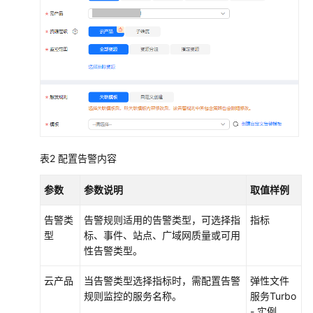
析
域
名
的
DNS
服
务
器
数
表2
配置告警内容
据
迁
参数
参数说明
取值样例
移
告警类
告警规则适用的告警类型，可选择指
指标
数
型
标、事件、站点、广域网质量或可用
据
性告警类型。
加
密
云产品
当告警类型选择指标时，需配置告警
弹性文件
规则监控的服务名称。
服务Turbo
管
- 实例