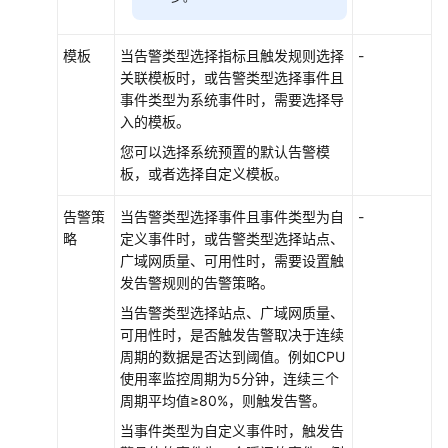
创
建
模板
当告警类型选择指标且触发规则选择
-
SFS
关联模板时，或告警类型选择事件且
Turbo
事件类型为系统事件时，需要选择导
告
入的模板。
警
规
您可以选择系统预置的默认告警模
则
板，或者选择自定义模板。
使
告警策
当告警类型选择事件且事件类型为自
-
用
略
定义事件时，或告警类型选择站点、
CTS
广域网质量、可用性时，需要设置触
审
发告警规则的告警策略。
计
当告警类型选择站点、广域网质量、
SFS
可用性时，是否触发告警取决于连续
Turbo
周期的数据是否达到阈值。例如CPU
文
使用率监控周期为5分钟，连续三个
件
周期平均值≥80%，则触发告警。
系
当事件类型为自定义事件时，触发告
统