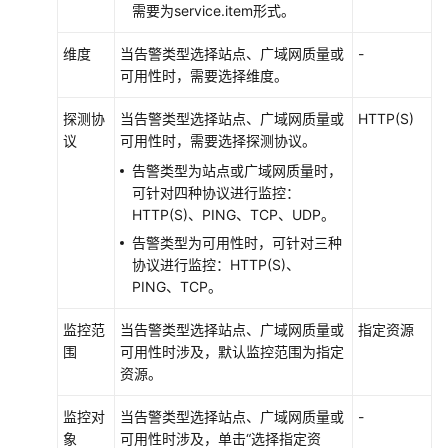
需要为service.item形式。
通
维度
当告警类型选择站点、广域网质量或
-
过
可用性时，需要选择维度。
AITurbo
加
探测协
当告警类型选择站点、广域网质量或
HTTP(S)
速
议
可用性时，需要选择探测协议。
保
告警类型为站点或广域网质量时，
存
可针对四种协议进行监控：
与
HTTP(S)、PING、TCP、UDP。
加
载
告警类型为可用性时，可针对三种
checkpoint
协议进行监控：HTTP(S)、
PING、TCP。
监
监控范
当告警类型选择站点、广域网质量或
指定资源
控
围
可用性时涉及，默认监控范围为指定
与
资源。
审
计
监控对
当告警类型选择站点、广域网质量或
-
象
可用性时涉及，单击“选择指定资
使