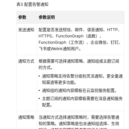
考
表3
配置告警通知
SDK
参数
参数说明
参
考
发送通知
配置是否发送短信、邮件、语音通知、HTTP、
HTTPS、FunctionGraph（函数）、
场
FunctionGraph（工作流）、企业微信、钉钉、
景
飞书或Welink通知用户。
代
码
通知方式
根据需要可选择通知策略、通知组或主题订阅
示
的方式。
例
通知策略支持告警分级别灵活通知，更全量通
知渠道等更多功能。
常
通知组的通知内容模板在云监控服务配置。
见
主题订阅的通知内容模板需要在消息通知服务
问
配置。
题
通知策略
当通知方式选择通知策略时，需要选择告警通
故
知的策略。通知策略是包含通知组选择、生效
障