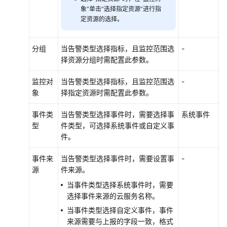
象”单击“选择指定资源”进行指
件
定资源的选择。
系
统
分组
当告警类型选择指标，且监控范围选
-
管
择资源分组时需配置此参数。
理
服
监控对
当告警类型选择指标，且监控范围选
-
务
象
择指定资源时需配置此参数。
配
额
事件类
当告警类型选择事件时，需要选择事
系统事件
型
件类型，可选择系统事件或自定义事
配
件。
置
Active
事件来
当告警类型选择事件时，需要设置事
-
Directory
源
件来源。
当事件类型选择系统事件时，需要
配
选择事件来源的云服务名称。
置
当事件类型选择自定义事件，事件
LDAP
来源需要与上报的字段一致，格式
域