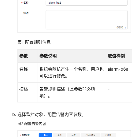
指
南
权
限
管
表1
配置规则信息
理
参数
参数说明
取值样例
SFS
Turbo
名称
系统会随机产生一个名称，用户也
alarm-b6al
文
可以进行修改。
件
系
描述
告警规则描述（此参数非必填
-
统
项）。
管
理
选择监控对象，配置告警内容参数。
配
图2
配置告警内容
置
解