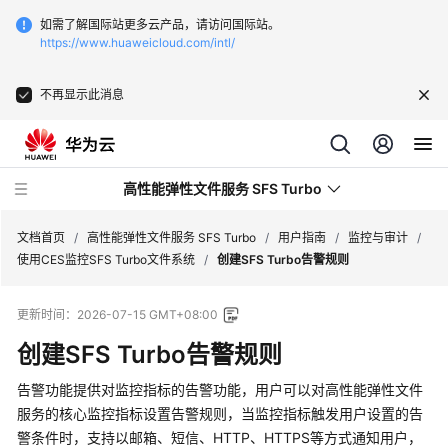
如需了解国际站更多云产品，请访问国际站。
https://www.huaweicloud.com/intl/
不再显示此消息
高性能弹性文件服务 SFS Turbo
文档首页
/
高性能弹性文件服务 SFS Turbo
/
用户指南
/
监控与审计
/
使用CES监控SFS Turbo文件系统
/
创建SFS Turbo告警规则
最
更新时间：
2026-07-15 GMT+08:00
新
动
创建SFS Turbo告警规则
态
告警功能提供对监控指标的告警功能，用户可以对高性能弹性文件
服
服务的核心监控指标设置告警规则，当监控指标触发用户设置的告
务
警条件时，支持以邮箱、短信、HTTP、HTTPS等方式通知用户，