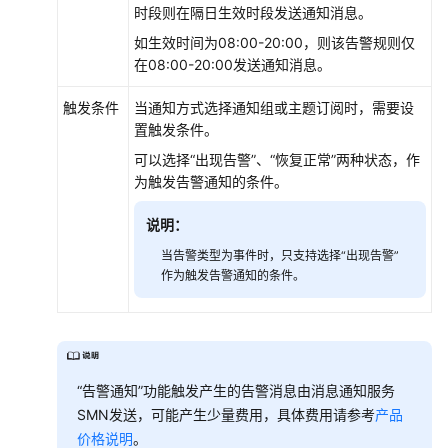
品
时段则在隔日生效时段发送通知消息。
术
如生效时间为08:00-20:00，则该告警规则仅
语
在08:00-20:00发送通知消息。
责
触发条件
当通知方式选择通知组或主题订阅时，需要设
任
置触发条件。
共
担
可以选择“出现告警”、“恢复正常”两种状态，作
为触发告警通知的条件。
云
说明：
服
务
当告警类型为事件时，只支持选择“出现告警”
等
作为触发告警通知的条件。
级
协
议
（SLA）
“告警通知”功能触发产生的告警消息由消息通知服务
白
SMN发送，可能产生少量费用，具体费用请参考
产品
皮
价格说明
。
书