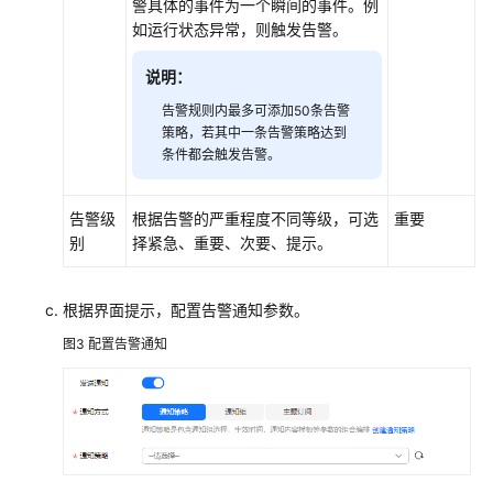
警具体的事件为一个瞬间的事件。例
如运行状态异常，则触发告警。
典
型
说明：
应
用
告警规则内最多可添加50条告警
举
策略，若其中一条告警策略达到
条件都会触发告警。
例
性
告警级
根据告警的严重程度不同等级，可选
重要
能
别
择紧急、重要、次要、提示。
调
优
根据界面提示，配置告警通知参数。
最
图3
配置告警通知
佳
实
践
API
参