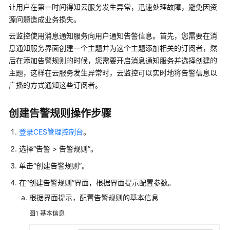
公
让用户在第一时间得知云服务发生异常，迅速处理故障，避免因资
告
源问题造成业务损失。
云监控使用消息通知服务向用户通知告警信息。首先，您需要在消
产
息通知服务界面创建一个主题并为这个主题添加相关的订阅者，然
品
后在添加告警规则的时候，您需要开启消息通知服务并选择创建的
介
主题，这样在云服务发生异常时，云监控可以实时地将告警信息以
绍
广播的方式通知这些订阅者。
计
费
创建告警规则操作步骤
说
明
登录CES管理控制台
。
选择“告警 > 告警规则”。
快
速
单击“创建告警规则”。
入
在“创建告警规则”界面，根据界面提示配置参数。
门
根据界面提示，配置告警规则的基本信息
用
图1
基本信息
户