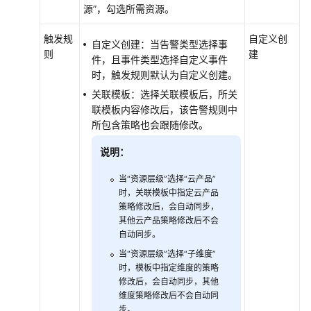
源”，勾选所需资源。
用
CES
触发规
自定义创
监
自定义创建：当告警类型选择事
则
建
控
件，且事件类型选择自定义事件
SFS
时，触发规则默认为自定义创建。
Turbo
关联模板：选择关联模板后，所关
文
联模板内容修改后，该告警规则中
件
所包含策略也会跟随修改。
系
统
说明：
当“资源层级”选择“云产品”
SFS
时，关联模板中指定云产品
Turbo
策略修改后，会自动同步，
监
其他云产品策略修改后不会
控
自动同步。
指
当“资源层级”选择“子维度”
标
时，模板中指定维度的策略
说
修改后，会自动同步，其他
明
维度策略修改后不会自动同
步。