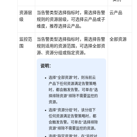
理
SFS
资源层
当告警类型选择指标时，需选择告警
云产品
Turbo
级
规则的资源层级，可选择云产品或子
文
维度，推荐选择云产品。
件
系
监控范
当告警类型选择指标时，需选择告警
全部资源
统
围
规则适用的资源范围，可选择全部资
与
源、资源分组或指定资源。
OBS
桶
说明：
的
存
选择“全部资源”时，则当前云
储
产品下任何资源满足告警策略
联
时，都会触发告警。可单击“选
动
择排除资源”排除不需要监控的
资源。
备
选择“资源分组”时，该分组下
任何资源满足告警策略时，都
份
会触发告警。可单击“选择排除
SFS
资源”排除不需要监控的资源。
Turbo
选择“指定资源”时，在“监控对
文