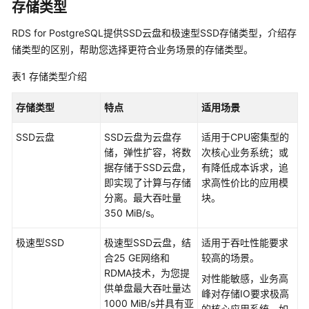
存储类型
产
品
RDS for PostgreSQL提供SSD云盘和极速型SSD存储类型，介绍存
介
储类型的区别，帮助您选择更符合业务场景的存储类型。
绍
表1
存储类型介绍
计
费
存储类型
特点
适用场景
说
明
SSD云盘
SSD云盘为云盘存
适用于CPU密集型的
储，弹性扩容，将数
次核心业务系统；或
快
据存储于SSD云盘，
有降低成本诉求，追
速
即实现了计算与存储
求高性价比的应用模
入
分离。最大吞吐量
块。
门
350 MiB/s。
内
极速型SSD
极速型SSD云盘，结
适用于吞吐性能要求
核
合25 GE网络和
较高的场景。
介
RDMA技术，为您提
对性能敏感，业务高
绍
供单盘最大吞吐量达
峰对存储IO要求极高
1000 MiB/s并具有亚
的核心应用系统，如