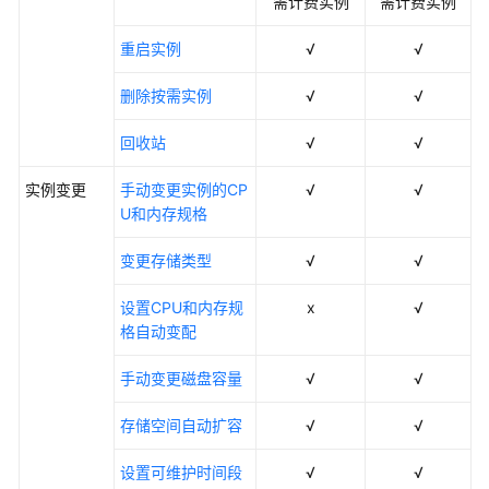
需计费实例
需计费实例
云
重启实例
√
√
服
务
删除按需实例
√
√
等
级
回收站
√
√
协
议
实例变更
手动变更实例的CP
√
√
（SLA）
U和内存规格
白
变更存储类型
√
√
皮
书
设置CPU和内存规
x
√
资
格自动变配
源
手动变更磁盘容量
√
√
支
持
存储空间自动扩容
√
√
区
设置可维护时间段
√
√
域