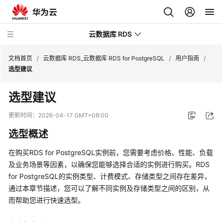
云数据库 RDS
文档首页
/
云数据库 RDS_云数据库 RDS for PostgreSQL
/
用户指南
/
选型建议
选型建议
最
更新时间：
2026-04-17 GMT+08:00
新
选型概述
动
态
在购买RDS for PostgreSQL实例前，您需要考虑价格、性能、负载
及业务场景等因素，以确保您能够选择合适的实例进行购买。RDS
服
for PostgreSQL的实例类型、计费模式、存储类型之间存在差异，
务
通过本章节描述，您可以了解不同实例及存储类型之间的区别，从
公
而帮助您进行快速选型。
告