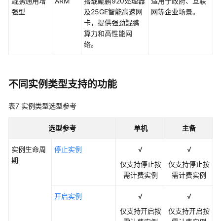
鲲鹏通用增
ARM
搭载鲲鹏920处理器
适用于政府、互联
文
强型
及25GE智能高速网
网等企业场景。
档
卡，提供强劲鲲鹏
下
算力和高性能网
载
络。
通
用
不同实例类型支持的功能
参
考
表7
实例类型选型参考
产
选型参考
单机
主备
品
术
实例生命周
停止实例
√
√
语
期
仅支持停止按
仅支持停止按
需计费实例
需计费实例
责
任
开启实例
√
√
共
仅支持开启按
仅支持开启按
担