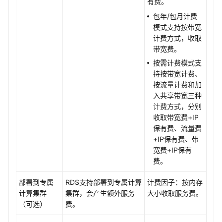
有费。
安
包年/包月计费
全
模式支持按带宽
与
计费方式，收取
加
带宽费。
密
按需计费模式支
持按带宽计费、
参
按流量计费和加
数
入共享带宽三种
管
计费方式，分别
理
收取带宽费+IP
保有费、流量费
日
+IP保有费、带
志
宽费+IP保有
管
费。
理
部署到专属
RDS支持部署到专属计算
计费因子：按内存
监
计算集群
集群，会产生额外服务
大小收取服务费。
控
（可选）
费。
指
标