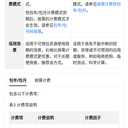
数
费模式
式。
模式。请参见
按需计费转包
据
年/包月
。
但包年/包月计费模式到
库
期后，按需的计费模式才
会生效。请参见
包年/包
数
月转按需
。
据
库
适用场
适用于可预估资源使用周
适用于具有不能中断的短
迁
景
期的场景，价格比按需计
期、突增或不可预测的应用
移
费模式更优惠。对于长期
或服务，例如电商抢购、临
使用者，推荐该方式。
时测试、科学计算。
版
本
升
包年/包月
按需计费
级
包含以下计费项：
实
例
表3
计费项说明
管
理
计费项
计费说明
计费因子