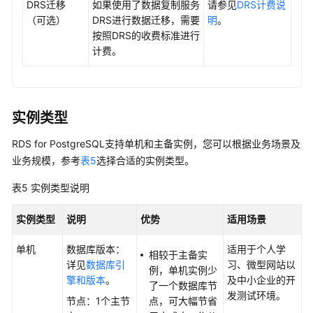
DRS迁移
如果使用了数据复制服务
请参见
DRS计费说
与
（可选）
DRS进行数据迁移，需要
明
。
告
按照DRS的收费标准进行
警
计费。
计
费
管
实例类型
理
RDS for PostgreSQL支持单机和主备实例，您可以根据业务场景及
CTS
业务规模，参考
表5
选择合适的实例类型。
审
计
表5
实例类型说明
事
实例类型
说明
优势
适用场景
件
单机
数据库版本：
适用于个人学
管
相较于主备实
详见
数据库引
习、微型网站以
理
例，单机实例少
擎和版本
。
及中小企业的开
了一个数据库节
发测试环境。
AI
节点：1个主节
点，可大幅节省
应