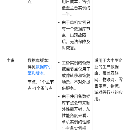
点
用户成本，售价
用
低至主备实例的
开
一半。
发
由于单机实例只
平
有一个数据库节
台
点，出现故障
后，无法保障及
任
时恢复。
务
中
主备
数据库版本：
适用于大中型企
主备实例的备数
心
详见
数据库引
业的生产数据
据库节点仅用于
擎和版本
。
库，覆盖互联
故障转移和恢复
RDS
网、物联网、零
节点：1个主节
场景，不对外提
for
售电商、物流、
点+1个备节点
供服务。
PostgreSQL
游戏等行业的应
由于使用备数据
标
用。
库节点会带来额
签
外性能开销，从
管
性能角度来看，
理
单机实例的性能
与主备实例相
RDS