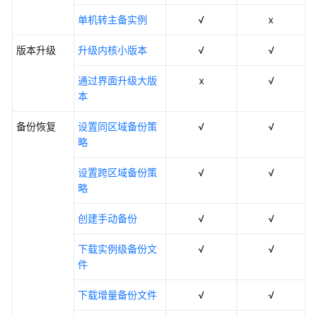
单机转主备实例
√
x
系
统
版本升级
升级内核小版本
√
√
权
限
通过界面升级大版
x
√
本
备份恢复
设置同区域备份策
√
√
略
设置跨区域备份策
√
√
略
创建手动备份
√
√
下载实例级备份文
√
√
件
下载增量备份文件
√
√