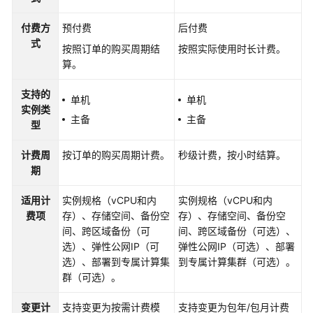
限
付费方
预付费
后付费
购
式
按照订单的购买周期结
按照实际使用时长计费。
买
算。
RDS
for
支持的
PostgreSQL
单机
单机
实例类
实
主备
主备
型
例
计费周
按订单的购买周期计费。
秒级计费，按小时结算。
连
期
接
RDS
适用计
实例规格（vCPU和内
实例规格（vCPU和内
for
费项
存）、存储空间、备份空
存）、存储空间、备份空
PostgreSQL
间、跨区域备份（可
间、跨区域备份（可选）、
实
选）、弹性公网IP（可
弹性公网IP（可选）、部署
例
选）、部署到专属计算集
到专属计算集群（可选）。
群（可选）。
使
用
变更计
支持变更为按需计费模
支持变更为包年/包月计费