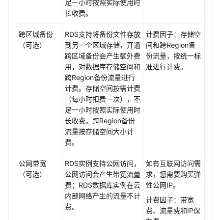
理
足一小时按照实际使用时
长收费。
容
灾
跨区域备份
RDS支持将备份文件存放
计费因子：存储空
管
（可选）
到另一个区域存储，开通
间和跨Region备
理
跨区域备份会产生额外费
份流量，按统一标
用，对数据库存储空间和
准进行计费。
跨Region备份流量进行
插
计费。存储空间按需计费
件
（每小时扣费一次），不
管
足一小时按照实际使用时
理
长收费。跨Region备份
流量按存储空间大小计
问
费。
题
诊
公网带宽
RDS实例支持公网访问，
如有互联网访问需
断
（可选）
公网访问会产生带宽流量
求，您需要购买弹
和
费；RDS数据库实例在云
性公网IP。
SQL
内部网络产生的流量不计
分
计费因子：带宽
费。
析
费、流量费和IP保