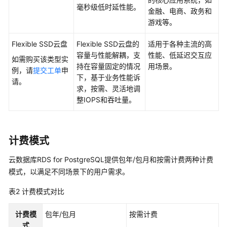
用
毫秒级低时延性能。
金融、电商、政务和
户
游戏等。
指
南
Flexible SSD云盘
Flexible SSD云盘的
适用于各种主流的高
容量与性能解耦，支
性能、低延迟交互应
如需购买该类型实
选
持在容量固定的情况
用场景。
例，请
提交工单
申
型
下，基于业务性能诉
请。
建
求，按需、灵活地调
议
整IOPS和吞吐量。
通
过
计费模式
IAM
授
云数据库RDS for PostgreSQL提供包年/包月和按需计费两种计费
予
模式，以满足不同场景下的用户需求。
使
用
表2
计费模式对比
RDS
的
计费模
包年/包月
按需计费
权
式