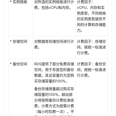
变
* 实例规格
对所选的实例规格进行计
计费因子：
更
费，包括vCPU和内存。
vCPU、内存和实
实
例类型，不同规格
例
的实例类型提供不
同的计算和存储能
数
力。
据
备
* 存储空间
对数据库存储空间进行计
计费因子：存储空
份
费。
间，按统一标准进
行计费。
数
* 备份空间
RDS提供了部分免费存储
计费因子：备份空
据
空间，用于存放您的备份
间，按统一标准进
恢
数据，其总容量约为您购
行计费。
复
买存储容量的100%。
只
备份存储用量超过购买存
读
储容量的100%，超出部
实
分将按照备份计费标准收
例
费，计费方式为按需计费
管
（每小时扣费一次），不