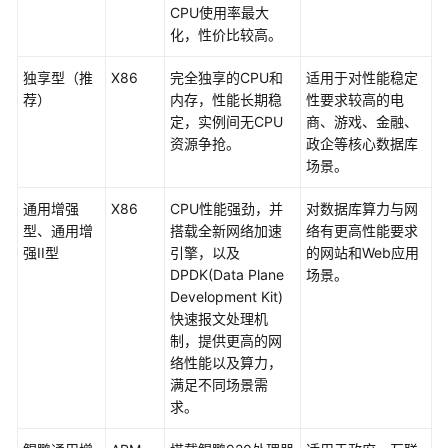
CPU使用率最大
能
化，性价比较高。
白
皮
独享型（推
X86
完全独享的CPU和
适用于对性能稳定
书
荐）
内存，性能长期稳
性要求较高的电
定，实例间无CPU
商、游戏、金融、
常
资源争抢。
政企等核心数据库
见
场景。
问
题
通用增强
X86
CPU性能强劲，并
对数据库算力与网
型、通用增
搭载全新网络加速
络有更高性能要求
故
强II型
引擎，以及
的网站和Web应用
障
DPDK(Data Plane
场景。
排
Development Kit)
除
快速报文处理机
制，提供更高的网
视
络性能以及算力，
频
满足不同场景需
帮
求。
助