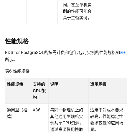
同，甚至单机实
for
例的性能可能会
PostgreSQL
高于主备实例。
配
额
调
整
性能规格
RDS
RDS for PostgreSQL的按需计费和包年/包月实例的性能规格如
表6
for
所示。
PostgreSQL
表6
性能规格
增
强
版
性能规格
支持的
说明
适用场景
CPU架
构
最
佳
通用型（推
X86
与同一物理机上的
适用于对成本要求
实
荐）
其他通用型规格实
较高，性能稳定性
践
例共享CPU资源，
要求较低的应用场
通过资源复用换取
景。
性