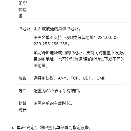
务
组/选
简
择设
介
备
MSP
IP地址
阻断或放通的具体IP地址。
简
IP黑名单不支持下发D类保留地址：224.0.0.0-
介
239.255.255.255。
填写源IP地址或目的IP地址，支持同时批量下发源/
MSP
目的IP地址，也可分别为源/目的IP地址下发不同的
账
IP地址。
号
基
协议
选择IP协议：ANY、TCP、UDP、ICMP
础
端口
配置为ANY表示所有端口。
注
册
封禁
IP黑名单的有效时长。
并
时长
登
录
控
单击
“确定”
，将IP黑名单部署到指定设备。