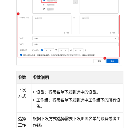
华
为
乾
坤-
租
户
公
共
操
作
华
参数
参数说明
为
乾
下发
坤-
设备：将黑名单下发到选中的设备。
方式
MSP
工作组：将黑名单下发到选中工作组下的所有设
操
备。
作
选择
根据下发方式选择需要下发IP黑名单的设备或者工
服
工作
作组。