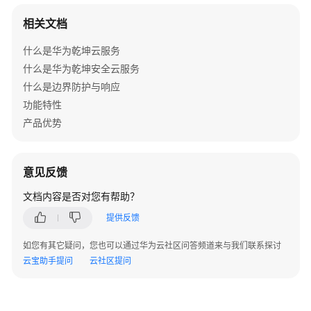
相关文档
MSP
账
什么是华为乾坤云服务
号
什么是华为乾坤安全云服务
管
什么是边界防护与响应
理
功能特性
产品优势
处
理
租
户
意见反馈
委
文档内容是否对您有帮助？
托
关
提供反馈
系
如您有其它疑问，您也可以通过华为云社区问答频道来与我们联系探讨
云宝助手提问
云社区提问
租
户
管
理