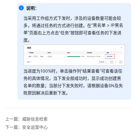
制
台
说明：
当采用工作组方式下发时，涉及的设备数量可能会较
MSP
“
黑名单
>
IP黑名
多，将通过任务的方式进行创建。在
首
单
”
页面右上方点击“任务”按钮即可查看任务的下发进
页
度。
介
绍
MSP
大
当进度为100%时，单击操作列“结果查看”可查看该任
屏
务的具体情况，当下发全部成功时，显示成功创建黑
介
名单的数量；当部分下发失败时，请根据设备SN及失
绍
败原因解决后重新下发。
个
人
中
上一篇：威胁信息检索
心
下一篇：安全运营中心
设
置