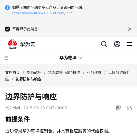
如需了解国际站更多云产品，请访问国际站。
https://www.huaweicloud.com/intl/
不再显示此消息
华为乾坤
文档首页
/
华为乾坤
/
华为乾坤-MSP操作
/
业务代维
/
以服务维度代
维
/
边界防护与响应
安
边界防护与响应
全
云
更新时间：
2026-02-10 GMT+08:00
服
前提条件
务
成功登录
华为乾坤
控制台，并具有相应服务的代维权限。
云