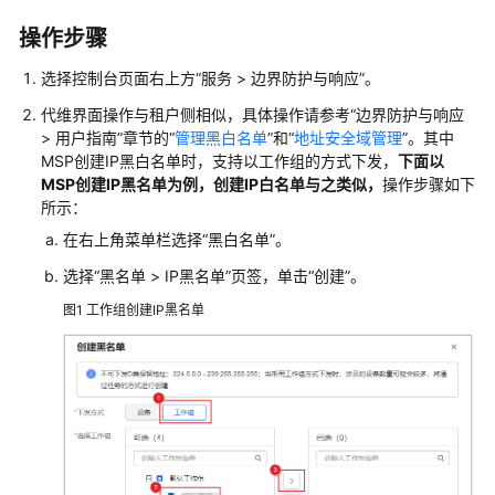
管
理
操作步骤
网
选择控制台页面右上方
“服务 > 边界防护与响应”
。
络
代维界面操作与租户侧相似，具体操作请参考“边界防护与响应
华
> 用户指南”章节的“
管理黑白名单
”和“
地址安全域管理
”。其中
为
MSP创建IP黑白名单时，支持以工作组的方式下发，
下面以
乾
MSP创建IP黑名单为例，创建IP白名单与之类似，
操作步骤如下
坤
所示：
解
在右上角菜单栏选择
“黑白名单”
。
决
选择
“
黑名单
>
IP黑名单
”
页签，单击
“创建”
。
方
案
图1
工作组创建IP黑名单
华
为
乾
坤
APP