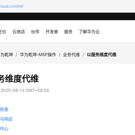
loud.com/intl/
定价
云商店
伙伴
开发者
服务
了解华为云
华为乾坤
/
华为乾坤-MSP操作
/
业务代维
/
以服务维度代维
务维度代维
：
2025-08-12 GMT+08:00
息检索
护与响应
营中心