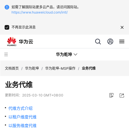
如需了解国际站更多云产品，请访问国际站。
https://www.huaweicloud.com/intl/
不再显示此消息
华为乾坤
文档首页
/
华为乾坤
/
华为乾坤-MSP操作
/
业务代维
业务代维
安
全
更新时间：
2025-03-10 GMT+08:00
云
服
代维方式介绍
务
以租户维度代维
云
以服务维度代维