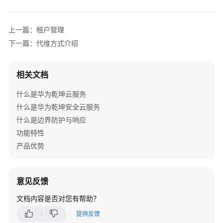
管
理
网
上一篇：租户管理
络
下一篇：代维方式介绍
华
为
相关文档
乾
坤
什么是华为乾坤云服务
解
什么是华为乾坤安全云服务
决
什么是边界防护与响应
方
功能特性
案
产品优势
华
为
意见反馈
乾
坤
文档内容是否对您有帮助？
APP
提供反馈