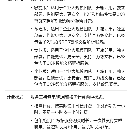
务
敏捷版：适用于企业大规模团队，开箱即用，独立
部署，性能更优，更安全。PDF和扫描件需要OCR
在
智能文档解析服务额外按需计费。
控
制
基础版：适用于企业大规模团队，开箱即用，独立
台
部署，性能更优，更安全。支持百万级文档，已经
使
包含了2并发的OCR智能文档解析服务。
用
专业版：适用于企业大规模团队，开箱即用，独立
KooSearch
部署，性能更优，更安全。支持百万级文档，已经
实
包含了OCR智能文档解析服务。
现
企业版：适用于企业大规模团队，开箱即用，独立
搜
部署，性能更优，更安全。支持百万级文档，已经
索
包含了OCR智能文档解析服务，支持效果调优。
问
答
计费模式
服务支持包年/包月和按需计费两种模式。
按需计费：按实际使用时长计费，计费周期为一小
通
时，不足一小时按一小时计费。
过
API
包年/包月：根据服务购买时长，一次性支付集群
使
费用。最短时长为1个月，最长时长为1年。
用