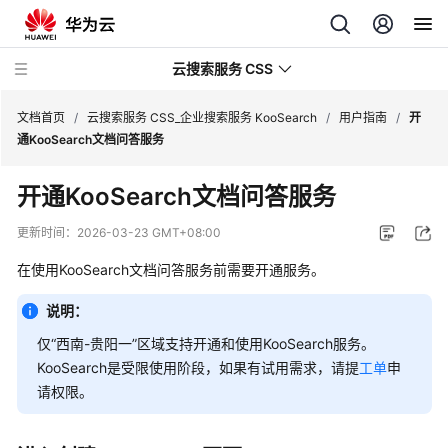
云搜索服务 CSS
文档首页
/
云搜索服务 CSS_企业搜索服务 KooSearch
/
用户指南
/
开
通KooSearch文档问答服务
开通KooSearch文档问答服务
产
更新时间：
2026-03-23 GMT+08:00
品
在使用KooSearch文档问答服务前需要开通服务。
介
绍
说明：
仅“西南-贵阳一”区域支持开通和使用KooSearch服务。
用
户
KooSearch是受限使用阶段，如果有试用需求，请提
工单
申
指
请权限。
南