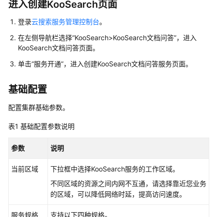
进入创建KooSearch页面
KooSearch
文
登录
云搜索服务管理控制台
。
档
问
在左侧导航栏选择
“KooSearch>KooSearch文档问答”
，进入
答
KooSearch文档问答页面。
服
单击
“服务开通”
，进入创建KooSearch文档问答服务页面。
务
使
基础配置
用
流
配置集群基础参数。
程
表1
基础配置参数说明
开
通
参数
说明
KooSearch
文
当前区域
下拉框中选择KooSearch服务的工作区域。
档
不同区域的资源之间内网不互通，请选择靠近您业务
问
的区域，可以降低网络时延，提高访问速度。
答
服
服务规格
支持以下四种规格。