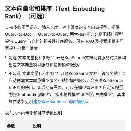
帮
文本向量化和排序（Text-Embedding-
助
Rank）（可选）
文
支持多款不同语言、输入长度、输出维度的文本向量模型，提供
档
Query-to-Doc 与 Query-to-Query 两大核心能力；搭配精排模型
下
提供 Query 与文档的相关性排序服务，可在 RAG 及搜索场景中显
载
著提升检索准确度。
勾选“文本向量化和排序”：开通KooSearch文档问答服务时会自动
通
创建文本向量模型服务和精排模型服务。
用
不勾选“文本向量化和排序”：开通KooSearch文档问答服务就不会
参
考
自动创建文本向量模型服务和精排模型服务，会影响KooSearch
知识库的使用。如后期有需要，可以在模型管理页面自定义配置
产
“搜索Embedding模型”
、
“搜索精排模型”
和
“缓存生成模型”
，具体
品
操作请参见
创建及管理KooSearch模型服务
。
术
表3
语
文本向量化和排序参数说明
参数
说明
责