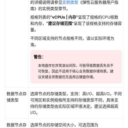
的详细说明请参见
实例类型
《弹性云服务器用户指
答
南》的实例类型章节。
服
规格列表的
“vCPUs | 内存”
呈现了规格的CPU核数
务
和内存，
“建议存储范围”
呈现了该规格支持的存储容
量。
查
看
不同区域支持的节点规格不同，请以实际环境为
KooSearch
准。
文
档
警告：
问
本地盘存在异常退出风险，可能导致数据丢失且不
答
可恢复，因此不适用于核心业务数据存储场景。建
服
议关键业务数据优先选用云硬盘存储。
务
日
数据节点存
志
选择节点的存储类型，支持：高I/O、超高I/O。不同
储类型
可用区和实例规格所支持的存储类型不同，具体支
持的存储类型由实际区域环境决定。建议选择超高
CES
I/O。
中
KooSearch
数据节点存
选择节点的存储空间大小，可选范围为
集