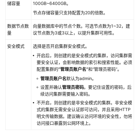
储容量
100GB~6400GB。
群
支
节点存储容量只支持配置为20的倍数。
持
的
数据节点数
向量数据库中的节点个数。可选节点数为1~32，建
监
量
议节点数为3或3以上，以提升集群可用性。
控
指
安全模式
选择是否开启集群安全模式。
标
开启后，则创建的是安全模式的集群，访问集群需
要安全认证，会影响数据的索引和搜索性能。必须
最
配置集群的
“管理员账户名”
和
“管理员密码”
。
佳
管理员账户名
默认为admin。
实
践
设置并确认
管理员密码
。要记住设置的密码，后
续访问集群需要输入密码。
API
不开启，则创建的是非安全模式的集群。非安全模
参
式的集群无需安全认证即可访问，并且采用HTTP
考
明文传输数据。建议确认访问环境的安全性，勿将
访问接口暴露到公网环境上。
视
频