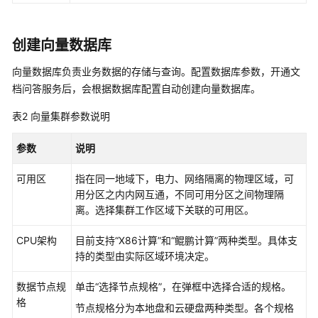
KooSearch
实
创建向量数据库
现
搜
向量数据库负责业务数据的存储与查询。配置数据库参数，开通文
索
档问答服务后，会根据数据库配置自动创建向量数据库。
问
答
表2
向量集群参数说明
升
参数
说明
级
KooSearch
可用区
指在同一地域下，电力、网络隔离的物理区域，可
服
用分区之内内网互通，不同可用分区之间物理隔
务
离。选择集群工作区域下关联的可用区。
管
CPU架构
目前支持
“X86计算”
和
“鲲鹏计算”
两种类型。具体支
理
持的类型由实际区域环境决定。
KooSearch
文
数据节点规
单击
“选择节点规格”
，在弹框中选择合适的规格。
档
格
节点规格分为本地盘和云硬盘两种类型。各个规格
问