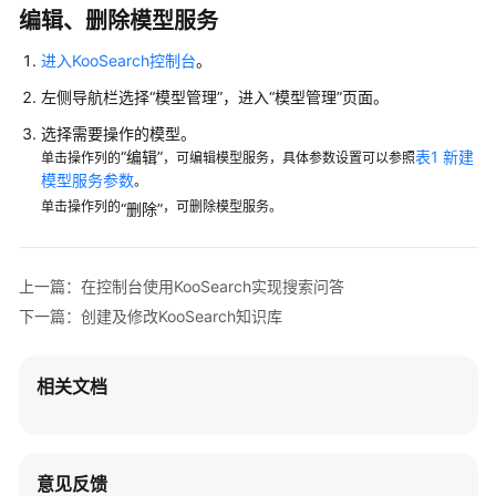
搜
编辑、删除模型服务
索
问
进入KooSearch控制台
。
答
左侧导航栏选择
“模型管理”
，进入
“模型管理”
页面。
选择需要操作的模型。
升
“编辑”
表1 新建
单击操作列的
，可编辑模型服务，具体参数设置可以参照
级
模型服务参数
。
KooSearch
单击操作列的
，可删除模型服务。
服
“删除”
务
管
上一篇：在控制台使用KooSearch实现搜索问答
理
下一篇：创建及修改KooSearch知识库
KooSearch
文
档
相关文档
问
答
服
务
意见反馈