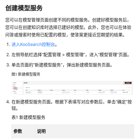
KooSearch
创建模型服务
文
档
您可以在模型管理页面创建不同的模型服务。创建好模型服务后，
问
您可以在创建知识库时选择已建好的模型。此外，您也可以在体验
答
问答或搜索时使用已配置的模型，使答案更接近您期望的结果。
服
务
进入KooSearch控制台
。
使
左侧导航栏选择
“配置管理 > 模型管理”
，进入
“模型管理”
页面。
用
流
单击页面的“新建模型服务”，弹出新建模型服务页面。
程
图1
新建模型服务
开
通
KooSearch
在新建模型服务页面。根据下表填写对应参数后，单击“确定”按
文
钮。
档
表1
新建模型服务
问
答
参数
说明
服