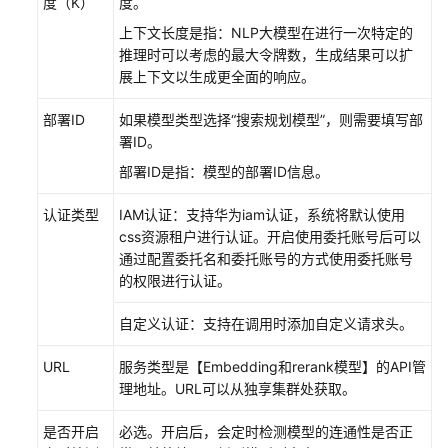
度（K）
度。
上下文长度是指：NLP大模型在进行一次特定的
管
推理时可以考虑的最大令牌数，生成结果可以扩
理
展上下文以生成更全面的响应。
KooSearch
知
部署ID
如果模型类型选择“搜索规划模型”，则需要填写部
识
署ID。
库
部署ID是指：模型的部署ID信息。
管
认证类型
IAM认证：支持华为iam认证，系统将默认使用
理
css资源租户进行认证。开启使用委托账号后可以
KooSearch
通过配置委托名和委托账号的方式使用委托账号
提
的权限进行认证。
示
词
自定义认证：支持在调用时添加自定义请求头。
管
URL
服务类型是【Embedding和rerank模型】的API管
理
理地址。URL可以从独享集群处获取。
KooSearch
对
是否开启
必选。开启后，会定时检测模型的连通性是否正
话