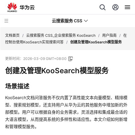
云搜索服务 CSS
文档首页
/
云搜索服务 CSS_企业搜索服务 KooSearch
/
用户指南
/
在
控制台使用KooSearch实现搜索问答
/
创建及管理KooSearch模型服务
更新时间：
2026-03-09 GMT+08:00
创建及管理KooSearch模型服务
产
品
介
场景描述
绍
KooSearch文档问答服务不仅内置了高性能文本向量模型、精排模
用
型、搜索规划模型，还支持用户从华为云的其他服务中增加新的外
户
部模型。用户可以根据自身的业务需求，灵活选择和集成最合适的
指
大语言模型，从而提高系统的多样性和适应性。本文介绍如何新增
南
和管理模型服务。