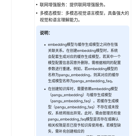
联网增强服务：提供联网增强服务。
KooSearch
多模态模型：多模态视觉语言模型，具备强大的
模
视觉和语言理解能力。
型
服
说明：
务
embedding模型与缓存生成模型之间存在强
创
关联关系。在创建embedding模型时，系统
建
会配套生成对应的缓存生成模型，若其中一个
及
模型配置信息因意外删除，需根据相同的配置
修
参数进行重建。例如，若embedding模型的
改
名称为pangu_embedding，则其对应的缓存
KooSearch
生成模型名称为pangu_embedding_faq。
知
在创建知识库时，需要依赖embedding模型
识
（pangu_embedding）与缓存生成模型
库
（pangu_embedding_faq）。若缓存生成模
型（pangu_embedding_faq）不存在或未授
权，系统将抛出异常。此时，需由管理员检查
将
pangu_embedding_faq模型是否存在或确认
本
相关权限是否已授予知识库使用者。若模型缺
地
失，需补充创建相应的
数