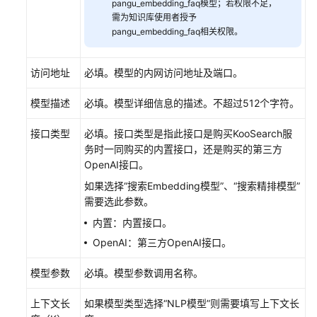
pangu_embedding_faq模型；若权限不足，
据
需为知识库使用者授予
上
pangu_embedding_faq相关权限。
传
至
访问地址
必填。模型的内网访问地址及端口。
KooSearch
知
模型描述
必填。模型详细信息的描述。不超过512个字符。
识
库
接口类型
必填。接口类型是指此接口是购买KooSearch服
务时一同购买的内置接口，还是购买的第三方
体
OpenAI接口。
验
KooSearch
如果选择“搜索Embedding模型”、“搜索精排模型”
问
需要选此参数。
答
内置：内置接口。
OpenAI：第三方OpenAI接口。
体
验
模型参数
必填。模型参数调用名称。
KooSearch
搜
上下文长
如果模型类型选择“NLP模型”则需要填写上下文长
索