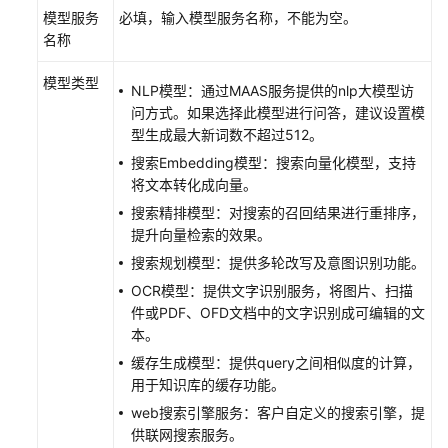
务
模型服务
必填，输入模型服务名称，不能为空。
名称
在
控
模型类型
NLP模型：通过MAAS服务提供的nlp大模型访
制
问方式。如果选择此模型进行问答，建议设置模
台
型生成最大新词数不超过512。
使
用
搜索Embedding模型：搜索向量化模型，支持
KooSearch
将文本转化成向量。
实
搜索精排模型：对搜索的召回结果进行重排序，
现
提升向量检索的效果。
搜
搜索规划模型：提供多轮改写及意图识别功能。
索
OCR模型：提供文字识别服务，将图片、扫描
问
件或PDF、OFD文档中的文字识别成可编辑的文
答
本。
创
缓存生成模型：提供query之间相似度的计算，
建
用于知识库的缓存功能。
及
web搜索引擎服务：客户自定义的搜索引擎，提
管
供联网搜索服务。
理