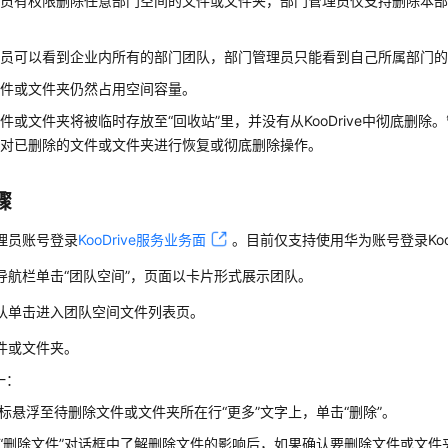
理员有权限删除任意部门空间的文件或文件夹，部门管理员仅支持删除本
理员可以看到企业内所有的部门团队，部门管理员只能看到自己所属部门
文件或文件夹仍然占用空间容量。
件或文件夹将被临时存放至“回收站”里，并没有从KooDrive中彻底删
，对已删除的文件或文件夹进行恢复或彻底删除操作。
骤
理员账号登录
KooDrive服务业务面
。目前仅支持使用华为账号登录Koo
导航栏单击“团队空间”，页面以卡片形式展示团队。
队单击进入团队空间文件列表页。
件或文件夹。
一：
标悬浮至待删除文件或文件夹所在行“更多”文字上，单击“删除”。
“删除文件”对话框中了解删除文件的影响后，如果确认要删除文件或文件夹