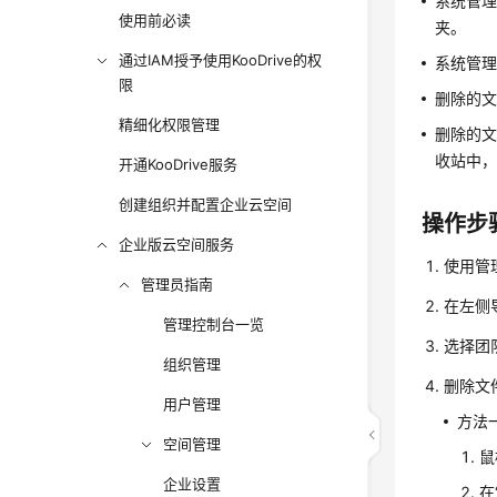
系统管
使用前必读
夹。
通过IAM授予使用KooDrive的权
系统管
限
删除的
精细化权限管理
删除的文
收站中
开通KooDrive服务
创建组织并配置企业云空间
操作步
企业版云空间服务
使用管
管理员指南
在左侧
管理控制台一览
选择团
组织管理
删除文
用户管理
方法
空间管理
鼠
企业设置
在