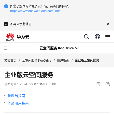
如需了解国际站更多云产品，请访问国际站。
https://www.huaweicloud.com/intl/
不再显示此消息
云空间服务 KooDrive
文档首页
/
云空间服务 KooDrive
/
用户指南
/
企业版云空间服务
企业版云空间服务
最
新
更新时间：
2024-06-07 GMT+08:00
动
态
管理员指南
普通用户指南
产
品