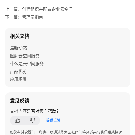
介
上一篇：创建组织并配置企业云空间
绍
下一篇：管理员指南
计
费
相关文档
说
明
最新动态
图解云空间服务
快
什么是云空间服务
速
入
产品优势
门
应用场景
用
户
意见反馈
指
南
文档内容是否对您有帮助？
提供反馈
使
用
如您有其它疑问，您也可以通过华为云社区问答频道来与我们联系探讨