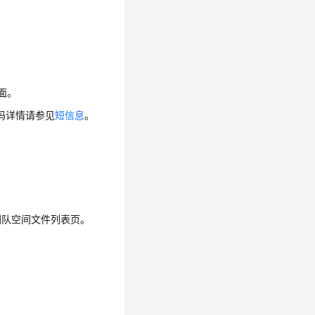
务面。
码详情请参见
短信息
。
团队空间文件列表页。