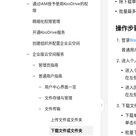
除下载
通过IAM授予使用KooDrive的权
限
批量最多
精细化权限管理
操作步
开通KooDrive服务
登录
Ko
创建组织并配置企业云空间
普通用
企业版云空间服务
进入个
管理员指南
进入
普通用户指南
在左
用户中心界面一览
进入
在左
文件存储与管理
下载文
文件传输
下载
上传文件或文件夹
单击
下载文件或文件夹
批量