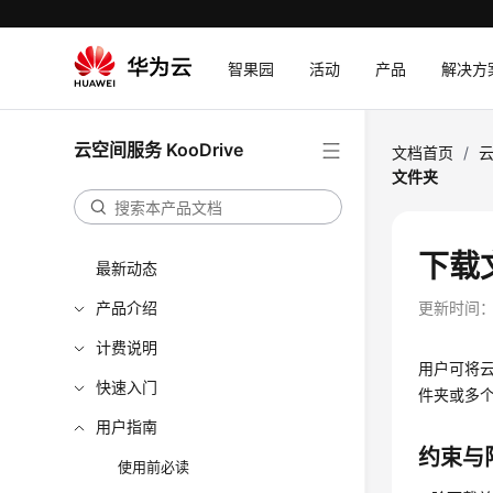
智果园
活动
产品
解决方
云空间服务 KooDrive
文档首页
/
云
文件夹
下载
最新动态
产品介绍
更新时间
计费说明
用户可将
快速入门
件夹或多
用户指南
约束与
使用前必读