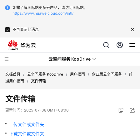
如需了解国际站更多云产品，请访问国际站。
https://www.huaweicloud.com/intl/
不再显示此消息
云空间服务 KooDrive
文档首页
/
云空间服务 KooDrive
/
用户指南
/
企业版云空间服务
/
普
通用户指南
/
文件传输
最
文件传输
新
动
更新时间：
2025-07-08 GMT+08:00
态
上传文件或文件夹
产
下载文件或文件夹
品