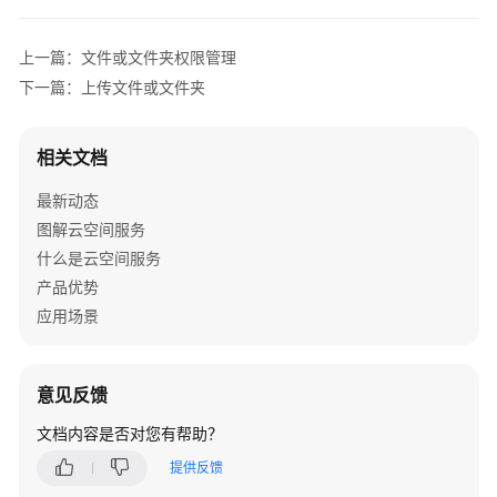
介
绍
上一篇：文件或文件夹权限管理
计
下一篇：上传文件或文件夹
费
说
相关文档
明
最新动态
快
图解云空间服务
速
什么是云空间服务
入
门
产品优势
应用场景
用
户
指
意见反馈
南
文档内容是否对您有帮助？
使
提供反馈
用