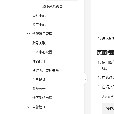
线下系统管理
经营中心
资产中心
伙伴账号管理
进入拓
账号关联
页面视
个人中心设置
注销伙伴
使用
伙
域。
处理客户委托关系
在站点
客户邀请
在拓扑
系统公告
表2
调整
线下系统申请
告警管理
操作