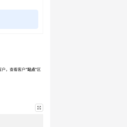
。
客户
，查看
客户
“站点”
区