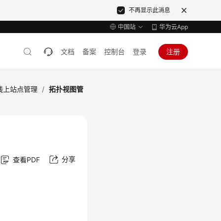
不再显示此消息
中国站
华为云App
文档
备案
控制台
登录
注册
线上站点管理
/
拓扑视图管
分享
查看PDF