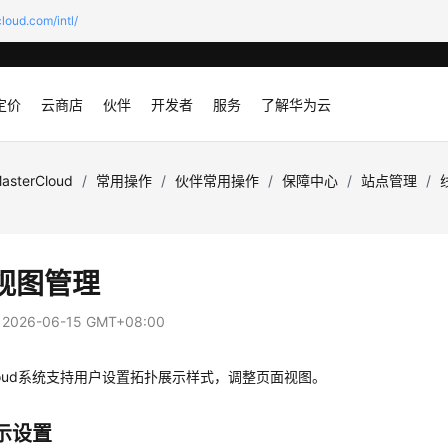
loud.com/intl/
定价
云商店
伙伴
开发者
服务
了解华为云
MasterCloud
/
常用操作
/
伙伴常用操作
/
保障中心
/
站点管理
/
视图管理
：
2026-06-15 GMT+08:00
oud
系统支持用户设置拓扑展示样式，调整页面视图。
示设置