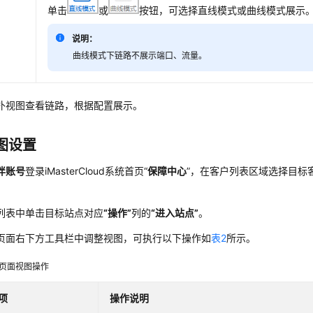
单击
或
按钮，可选择直线模式或曲线模式展示
说明：
曲线模式下链路不展示端口、流量。
扑视图查看链路，根据配置展示。
图设置
伴
账号
登录
iMasterCloud
系统首页“
保障中心
”，在
客户
列表区域选择目标
列表中单击目标站点对应
“操作”
列的
“进入站点”
。
页面右下方工具栏中调整视图，可执行以下操作如
表2
所示。
页面视图操作
项
操作说明