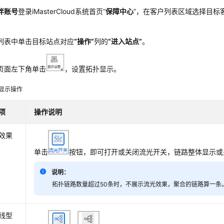
伴
账号
登录
iMasterCloud
系统首页“
保障中心
”，在
客户
列表区域选择目标
列表中单击目标站点对应
“操作”
列的
“进入站点”
。
页面左下角单击
，设置拓扑显示。
显示操作
项
操作说明
效果
单击
按钮，即可打开或关闭流光开关，链路整体显示或
说明：
拓扑链路数量超过50条时，不展示流光效果，聚合的链路算一条
线型