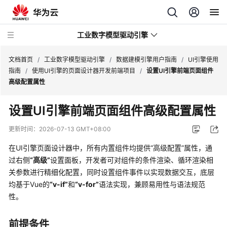
工业数字模型驱动引擎
文档首页
/
工业数字模型驱动引擎
/
数据建模引擎用户指南
/
UI引擎使用
指南
/
使用UI引擎的页面设计器开发前端项目
/
设置UI引擎前端页面组件
高级配置属性
最
新
设置
UI引擎
前端页面组件高级配置属性
动
态
更新时间：
2026-07-13 GMT+08:00
在
UI引擎
页面设计器中，所有内置组件均提供
“高级配置”
属性，通
产
品
过右侧
“高级”
设置面板，开发者可对组件的条件渲染、循环渲染相
介
关参数进行精细化配置，同时设置组件事件以实现数据交互，底层
绍
均基于Vue的
“v-if”
和
“v-for”
语法实现，兼顾易用性与语法规范
性。
计
费
前提条件