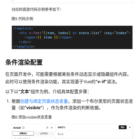
解
对应的底层代码示例参考如下：
页
图5
代码示例
面
设
计
器
进
入
条件渲染配置
前
在页面开发中，可能需要根据某些条件动态显示或隐藏组件内容。
端
此时可以使用条件渲染功能，其实现基于Vue的
“v-if”
语法。
项
目
以下以
“文本”
组件为例，介绍具体配置步骤：
页
根据
创建与绑定页面状态变量
，添加一个布尔类型的页面状态变
面
量（如
“visible”
），作为条件渲染的判断依据。
设
计
图6
添加visible状态变量
器
创