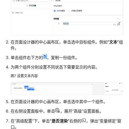
建
前
端
页
面
在页面设计器的中心画布区，单击选中目标组件。例如
“文本”
组
为
件。
UI
引
单击组件右下方的
，复制一份组件。
擎
为两个组件分别设置不同状态下需要显示的内容。
前
端
图7
设置文本内容
页
面
添
加
在页面设计器的中心画布区，单击选中其中一个组件。
物
在右侧设置面板中，单击
，展开
“高级”
设置面板。
料
组
在
“高级配置”
下，单击
“是否渲染”
右侧的
，弹出
“变量绑定”
窗
件
口。