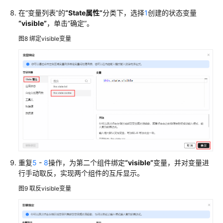
在
“变量列表”
的
“State属性”
分类下，选择
1
创建的状态变量
设
“visible”
，单击
“确定”
。
置
UI
图8
绑定visible变量
引
擎
前
端
页
面
组
件
属
性
重复
5
-
8
操作，为第二个组件绑定
“visible”
变量，并对变量进
设
行手动取反，实现两个组件的互斥显示。
置
图9
取反visible变量
UI
引
擎