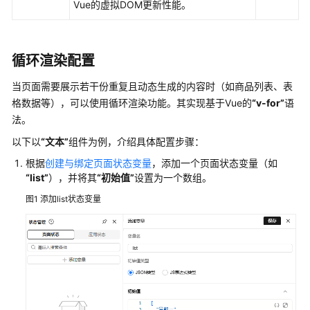
Vue的虚拟DOM更新性能。
南
流
循环渲染配置
程
引
当页面需要展示若干份重复且动态生成的内容时（如商品列表、表
擎
格数据等），可以使用循环渲染功能。其实现基于Vue的
“v-for”
语
使
法。
用
指
以下以
“文本”
组件为例，介绍具体配置步骤：
南
根据
创建与绑定页面状态变量
，添加一个页面状态变量（如
“list”
），并将其
“初始值”
设置为一个数组。
规
则
图1
添加list状态变量
引
擎
使
用
指
南