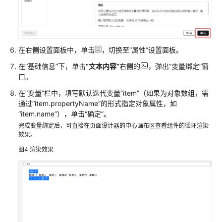
目
使
用
UI
在右侧设置面板中，单击
，切换至
“属性”
设置面板。
引
在
“基础信息”
下，单击
“文本内容”
右侧的
，弹出
“变量绑定”
窗
擎
口。
的
页
在
“变量”
栏中，填写默认迭代变量
“item”
（如果为对象数组，需
面
通过
“item.propertyName”
的形式指定对象属性，如
设
“item.name”
），单击
“确定”
。
计
完成变量绑定后，可直接在页面设计器的中心画布区查看组件的循环渲染
器
效果。
开
图4
渲染效果
发
前
端
项
目
了