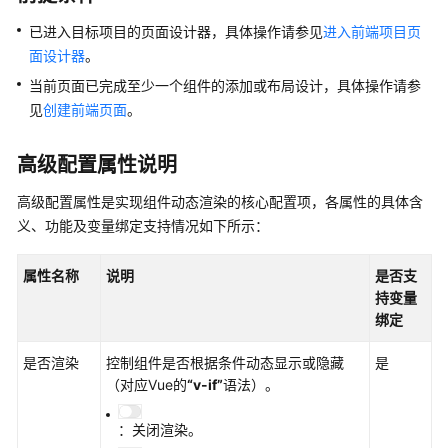
说
明
已进入目标项目的页面设计器，具体操作请参见
进入前端项目页
面设计器
。
快
当前页面已完成至少一个组件的添加或布局设计，具体操作请参
速
见
创建前端页面
。
入
门
高级配置属性说明
控
高级配置属性是实现组件动态渲染的核心配置项，各属性的具体含
制
台
义、功能及变量绑定支持情况如下所示：
操
作
属性名称
说明
是否支
指
持变量
南
绑定
数
是否渲染
控制组件是否根据条件动态显示或隐藏
是
据
（对应Vue的
“v-if”
语法）。
建
模
：关闭渲染。
引