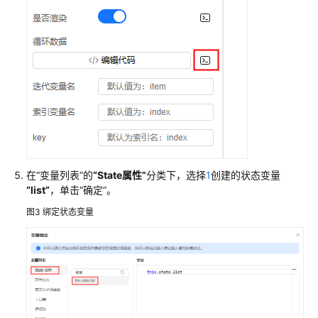
添
加
UI
引
擎
开
发
权
限
使
在
“变量列表”
的
“State属性”
分类下，选择
1
创建的状态变量
用
“list”
，单击
“确定”
。
UI
引
图3
绑定状态变量
擎
创
建
前
端
项