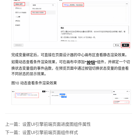
前
端
页
面
组
件
高
级
完成变量绑定后，可直接在页面设计器的中心画布区查看静态渲染效果。
配
如需动态查看条件渲染效果，可在画布中添加
组件，并绑定一个切
置
“按钮”
换状态变量值的事件函数，在预览页面中通过按钮切换状态变量的值查看
属
不同状态的显示效果。
性
图10
动态查看条件渲染效果
设
置
UI
引
擎
前
上一篇：设置UI引擎前端页面进度图组件属性
端
下一篇：设置UI引擎前端页面组件样式
页