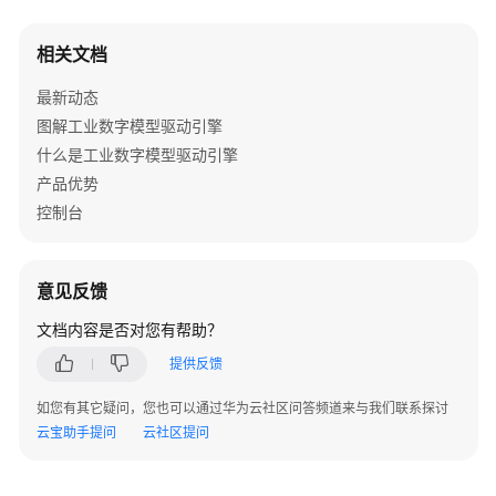
面
组
相关文档
件
最新动态
样
式
图解工业数字模型驱动引擎
什么是工业数字模型驱动引擎
为
产品优势
UI
控制台
引
擎
前
意见反馈
端
页
文档内容是否对您有帮助？
面
提供反馈
添
加
如您有其它疑问，您也可以通过华为云社区问答频道来与我们联系探讨
与
云宝助手提问
云社区提问
管
理
自