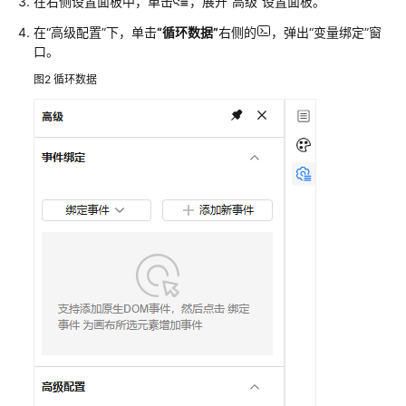
在右侧设置面板中，单击
，展开
“高级”
设置面板。
程
在
“高级配置”
下，单击
“循环数据”
右侧的
，弹出
“变量绑定”
窗
口。
通
过
图2
循环数据
IAM
授
予
管
理
UI
引
擎
的
权
限
为
IAM
用
户