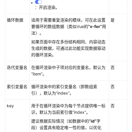
擎
：开启渲染。
用
户
循环数据
适用于需要重复渲染的模块，可在此设置
是
指
要循环的数组数据（类似Vue的
“v-for”
用
南
法）。
如果页面中存在多份结构相同、内容动态
设
生成的数据，可通过此功能实现数据驱动
计
的循环渲染。
态
使
迭代变量名
在循环渲染中子项对应的变量名，默认为
否
用
“item”
。
指
南
索引变量名
循环渲染中的索引变量名（即数组索
否
引），默认为
“index”
。
运
行
key
用于在循环渲染中为每个节点提供唯一标
否
态
识，默认为当前索引值
“index”
。
使
建议根据实际情况（如数据中的
“id”
字
用
段）设置具有稳定唯一性的值，以优化
指