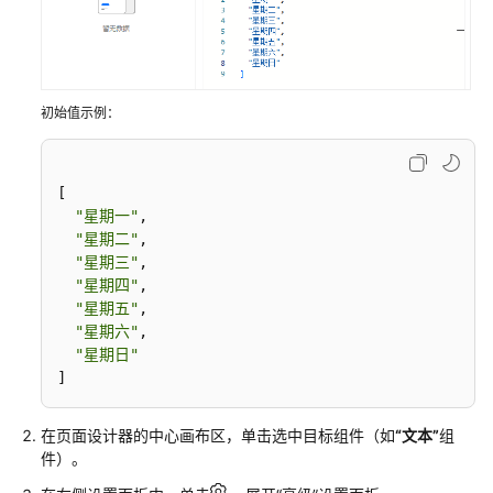
UI
引
擎
使
用
初始值示例：
指
南
[

UI
"星期一"
,

引
"星期二"
,

擎
"星期三"
,

简
"星期四"
,

"星期五"
,

介
"星期六"
,

"星期日"
UI
]
引
擎
使
在页面设计器的中心画布区，单击选中目标组件（如
“文本”
组
用
件）。
流